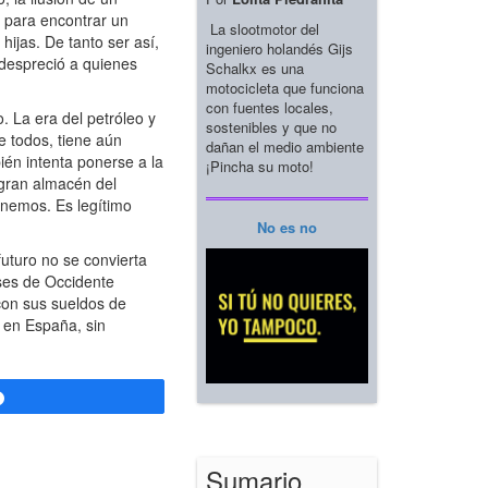
 para encontrar un
La slootmotor del
hijas. De tanto ser así,
ingeniero holandés Gijs
 despreció a quienes
Schalkx es una
motocicleta que funciona
con fuentes locales,
 La era del petróleo y
sostenibles y que no
e todos, tiene aún
dañan el medio ambiente
én intenta ponerse a la
¡Pincha su moto!
 gran almacén del
enemos. Es legítimo
No es no
futuro no se convierta
ses de Occidente
con sus sueldos de
 en España, sin
Compartir
Sumario