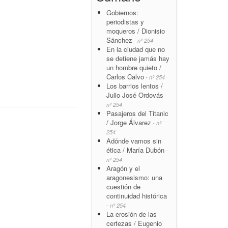
Gobiernos:
periodistas y
moqueros / Dionisio
Sánchez
- nº 254
En la ciudad que no
se detiene jamás hay
un hombre quieto /
Carlos Calvo
- nº 254
Los barrios lentos /
Julio José Ordovás
-
nº 254
Pasajeros del Titanic
/ Jorge Álvarez
- nº
254
Adónde vamos sin
ética / María Dubón
-
nº 254
Aragón y el
aragonesismo: una
cuestión de
continuidad histórica
- nº 254
La erosión de las
certezas / Eugenio