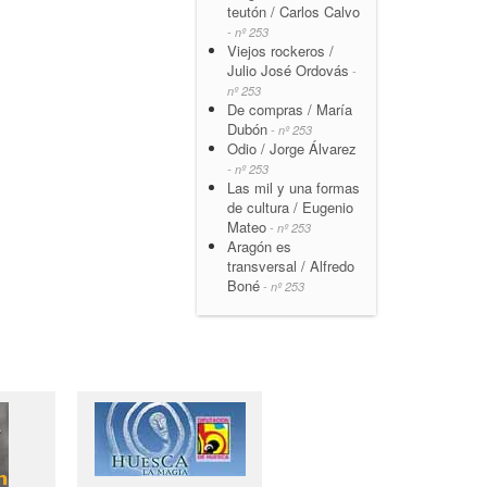
teutón / Carlos Calvo
- nº 253
Viejos rockeros /
Julio José Ordovás
-
nº 253
De compras / María
Dubón
- nº 253
Odio / Jorge Álvarez
- nº 253
Las mil y una formas
de cultura / Eugenio
Mateo
- nº 253
Aragón es
transversal / Alfredo
Boné
- nº 253