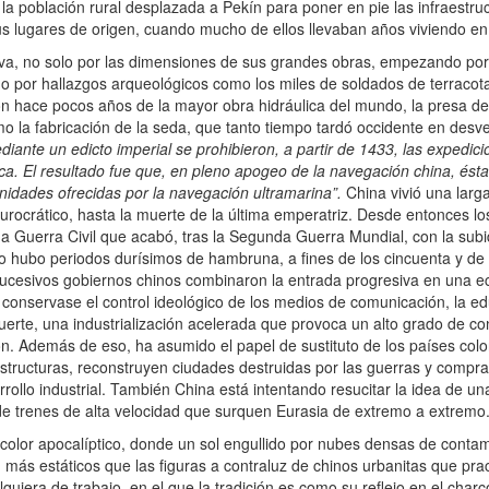
a población rural desplazada a Pekín para poner en pie las infraestruc
s lugares de origen, cuando mucho de ellos llevaban años viviendo en l
va, no solo por las dimensiones de sus grandes obras, empezando por
ndo por hallazgos arqueológicos como los miles de soldados de terracot
 hace pocos años de la mayor obra hidráulica del mundo, la presa de
la fabricación de la seda, que tanto tiempo tardó occidente en desvela
diante un edicto imperial se prohibieron, a partir de 1433, las expedici
a. El resultado fue que, en pleno apogeo de la navegación china, ésta 
unidades ofrecidas por la navegación ultramarina”.
China vivió una lar
burocrático, hasta la muerte de la última emperatriz. Desde entonces lo
ga Guerra Civil que acabó, tras la Segunda Guerra Mundial, con la sub
hubo periodos durísimos de hambruna, a fines de los cincuenta y de r
sucesivos gobiernos chinos combinaron la entrada progresiva en una ec
 conservase el control ideológico de los medios de comunicación, la e
erte, una industrialización acelerada que provoca un alto grado de c
ón. Además de eso, ha asumido el papel de sustituto de los países colo
ructuras, reconstruyen ciudades destruidas por las guerras y compran 
ollo industrial. También China está intentando resucitar la idea de un
de trenes de alta velocidad que surquen Eurasia de extremo a extremo
lor apocalíptico, donde un sol engullido por nubes densas de contam
 más estáticos que las figuras a contraluz de chinos urbanitas que pract
iera de trabajo, en el que la tradición es como su reflejo en el charco