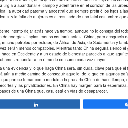
a urgía a abandonar el campo y adentrarse en el corazón de las urbes
a, la autoridad paterna y ancestral que siempre prefirió los hijos a las 
blema y la falta de mujeres es el resultado de una fatal costumbre que
te intentó dejar atrás hace ya tiempo, aunque no lo consiga del todo.
ro de energías limpias, menos contaminantes. China, para desgracia d
ucho petróleo por extraer, de África, de Asia, de Sudamérica y tambi
vez serán menos compatibles. Mientras tanto China seguirá siendo el
hace en Occidente y a un estado de bienestar parecido al que aquí t
s debamos renunciar a un ritmo de consumo cada vez mayor.
a una evidencia y lo que haga China será, sin duda, clave para que el 
tá aún a medio camino de conseguir aquello, de lo que en algunos paí
oy, que parece tomar como modelo a la precaria China de hace tiempo, 
ecortes y las privatizaciones. En China hay margen para la esperanza,
asos de una China que, casi, está en vías de desaparecer.
Compartir