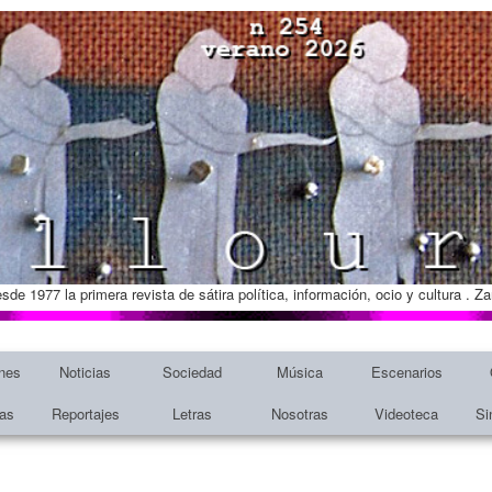
esde 1977 la primera revista de sátira política, información, ocio y cultura . 
nes
Noticias
Sociedad
Música
Escenarios
tas
Reportajes
Letras
Nosotras
Videoteca
Si