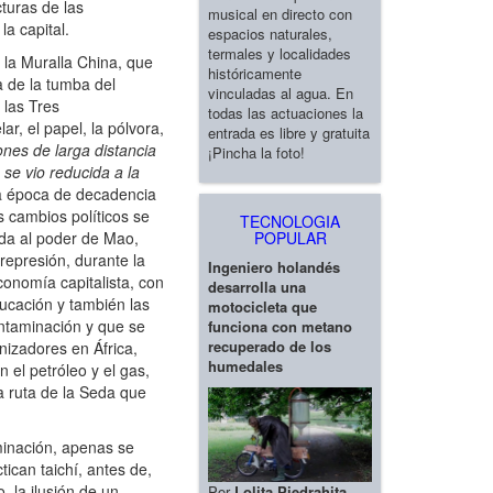
turas de las
musical en directo con
a capital.
espacios naturales,
termales y localidades
 la Muralla China, que
históricamente
a de la tumba del
vinculadas al agua. En
 las Tres
todas las actuaciones la
r, el papel, la pólvora,
entrada es libre y gratuita
ones de larga distancia
¡Pincha la foto!
se vio reducida a la
ga época de decadencia
s cambios políticos se
TECNOLOGIA
ida al poder de Mao,
POPULAR
epresión, durante la
Ingeniero holandés
onomía capitalista, con
desarrolla una
ducación y también las
motocicleta que
ontaminación y que se
funciona con metano
recuperado de los
nizadores en África,
humedales
el petróleo y el gas,
a ruta de la Seda que
.
inación, apenas se
ican taichí, antes de,
, la ilusión de un
Por
Lolita Piedrahita