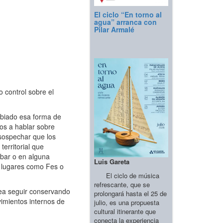
El ciclo “En torno al
agua” arranca con
Pilar Armalé
 control sobre el
mbiado esa forma de
os a hablar sobre
 sospechar que los
territorial que
 bar o en alguna
Luis Gareta
n lugares como Fes o
El ciclo de música
refrescante, que se
ea seguir conservando
prolongará hasta el 25 de
vimientos internos de
julio, es una propuesta
cultural itinerante que
conecta la experiencia