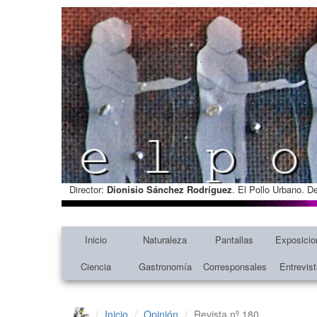
Director:
Dionisio Sánchez Rodríguez
. El Pollo Urbano. D
Inicio
Naturaleza
Pantallas
Exposicio
Ciencia
Gastronomía
Corresponsales
Entrevis
Inicio
Opinión
Revista nº 180