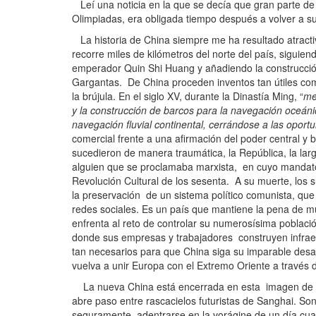
Leí una noticia en la que se decía que gran parte de l
Olimpiadas, era obligada tiempo después a volver a su
La historia de China siempre me ha resultado atracti
recorre miles de kilómetros del norte del país, siguie
emperador Quin Shi Huang y añadiendo la construcción
Gargantas. De China proceden inventos tan útiles como 
la brújula. En el siglo XV, durante la Dinastía Ming, “
me
y la construcción de barcos para la navegación oceánic
navegación fluvial continental, cerrándose a las oport
comercial frente a una afirmación del poder central y 
sucedieron de manera traumática, la República, la lar
alguien que se proclamaba marxista, en cuyo mandato 
Revolución Cultural de los sesenta. A su muerte, los 
la preservación de un sistema político comunista, que
redes sociales. Es un país que mantiene la pena de mu
enfrenta al reto de controlar su numerosísima poblaci
donde sus empresas y trabajadores construyen infraest
tan necesarios para que China siga su imparable desarr
vuelva a unir Europa con el Extremo Oriente a través 
La nueva China está encerrada en esta imagen de co
abre paso entre rascacielos futuristas de Sanghai. Son
seguramente, adentrarse en la vorágine de un día cualqu