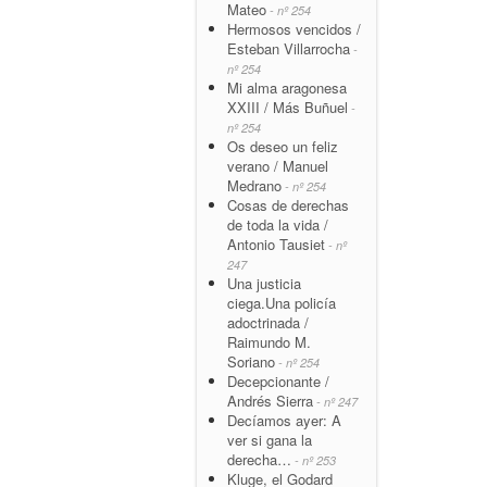
Mateo
- nº 254
Hermosos vencidos /
Esteban Villarrocha
-
nº 254
Mi alma aragonesa
XXIII / Más Buñuel
-
nº 254
Os deseo un feliz
verano / Manuel
Medrano
- nº 254
Cosas de derechas
de toda la vida /
Antonio Tausiet
- nº
247
Una justicia
ciega.Una policía
adoctrinada /
Raimundo M.
Soriano
- nº 254
Decepcionante /
Andrés Sierra
- nº 247
Decíamos ayer: A
ver si gana la
derecha…
- nº 253
Kluge, el Godard