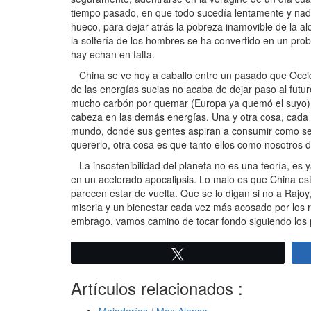
tiempo pasado, en que todo sucedía lentamente y nad
hueco, para dejar atrás la pobreza inamovible de la alde
la soltería de los hombres se ha convertido en un pro
hay echan en falta.
China se ve hoy a caballo entre un pasado que Occiden
de las energías sucias no acaba de dejar paso al futu
mucho carbón por quemar (Europa ya quemó el suyo), m
cabeza en las demás energías. Una y otra cosa, cada 
mundo, donde sus gentes aspiran a consumir como se 
quererlo, otra cosa es que tanto ellos como nosotro
La insostenibilidad del planeta no es una teoría, es y
en un acelerado apocalipsis. Lo malo es que China es
parecen estar de vuelta. Que se lo digan si no a Raj
miseria y un bienestar cada vez más acosado por los r
embrago, vamos camino de tocar fondo siguiendo los p
Twittear
Artículos relacionados :
Majaderías / Max Alonso