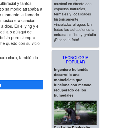
tirracial y tantos
musical en directo con
espacios naturales,
neo salmodio atrapaba a
termales y localidades
 un momento la llamada
históricamente
 música era canción
vinculadas al agua. En
a dios. En el ying y el
todas las actuaciones la
illa o güisqui de
entrada es libre y gratuita
brista pero siempre
¡Pincha la foto!
 me quedo con su vicio
TECNOLOGIA
ero claro, también lo
POPULAR
Ingeniero holandés
desarrolla una
motocicleta que
funciona con metano
Compartir
recuperado de los
humedales
Por
Lolita Piedrahita