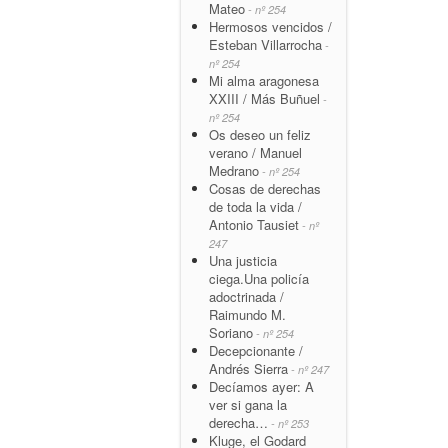
Mateo
- nº 254
Hermosos vencidos /
Esteban Villarrocha
-
nº 254
Mi alma aragonesa
XXIII / Más Buñuel
-
nº 254
Os deseo un feliz
verano / Manuel
Medrano
- nº 254
Cosas de derechas
de toda la vida /
Antonio Tausiet
- nº
247
Una justicia
ciega.Una policía
adoctrinada /
Raimundo M.
Soriano
- nº 254
Decepcionante /
Andrés Sierra
- nº 247
Decíamos ayer: A
ver si gana la
derecha…
- nº 253
Kluge, el Godard