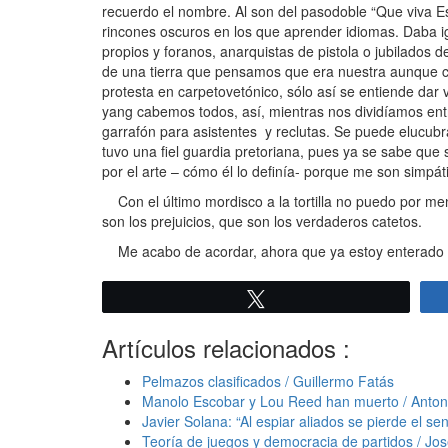
recuerdo el nombre. Al son del pasodoble “Que viva Esp
rincones oscuros en los que aprender idiomas. Daba i
propios y foranos, anarquistas de pistola o jubilados 
de una tierra que pensamos que era nuestra aunque ca
protesta en carpetovetónico, sólo así se entiende dar v
yang cabemos todos, así, mientras nos dividíamos ent
garrafón para asistentes y reclutas. Se puede elucub
tuvo una fiel guardia pretoriana, pues ya se sabe que
por el arte – cómo él lo definía- porque me son simpáti
Con el último mordisco a la tortilla no puedo por me
son los prejuicios, que son los verdaderos catetos.
Me acabo de acordar, ahora que ya estoy enterado de 
Twittear
Artículos relacionados :
Pelmazos clasificados / Guillermo Fatás
Manolo Escobar y Lou Reed han muerto / Antoni
Javier Solana: “Al espiar aliados se pierde el se
Teoría de juegos y democracia de partidos / Jo