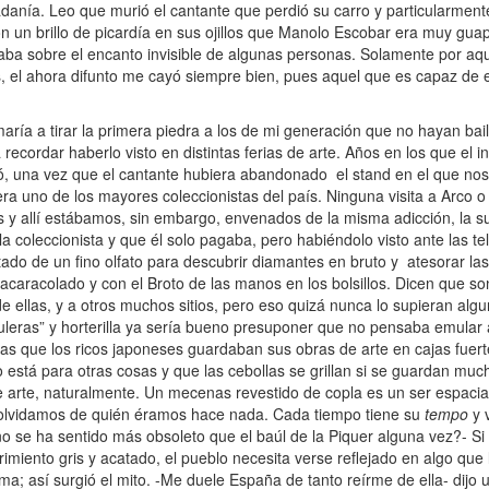
adanía. Leo que murió el cantante que perdió su carro y particularment
n un brillo de picardía en sus ojillos que Manolo Escobar era muy gu
taba sobre el encanto invisible de algunas personas. Solamente por aqu
us, el ahora difunto me cayó siempre bien, pues aquel que es capaz d
a a tirar la primera piedra a los de mi generación que no hayan bai
ordar haberlo visto en distintas ferias de arte. Años en los que el int
tó, una vez que el cantante hubiera abandonado el stand en el que n
ra uno de los mayores coleccionistas del país. Ninguna visita a Arco o
 y allí estábamos, sin embargo, envenados de la misma adicción, la s
 coleccionista y que él solo pagaba, pero habiéndolo visto ante las te
tado de un fino olfato para descubrir diamantes en bruto y atesorar l
acaracolado y con el Broto de las manos en los bolsillos. Dicen que so
e ellas, y a otros muchos sitios, pero eso quizá nunca lo supieran alg
uleras” y horterilla ya sería bueno presuponer que no pensaba emular al
nas que los ricos japoneses guardaban sus obras de arte en cajas fue
 está para otras cosas y que las cebollas se grillan si se guardan mu
e arte, naturalmente. Un mecenas revestido de copla es un ser espacia
s olvidamos de quién éramos hace nada. Cada tiempo tiene su
tempo
y 
o se ha sentido más obsoleto que el baúl de la Piquer alguna vez?- Si
rimiento gris y acatado, el pueblo necesita verse reflejado en algo que 
lma; así surgió el mito. -Me duele España de tanto reírme de ella- dijo 