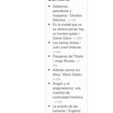
Gobiernos:
periodistas y
moqueros / Dionisio
Sánchez
- nº 254
En la ciudad que no
se detiene jamás hay
un hombre quieto /
Carlos Calvo
- nº 254
Los barrios lentos /
Julio José Ordovás
-
nº 254
Pasajeros del Titanic
/ Jorge Álvarez
- nº
254
Adónde vamos sin
ética / María Dubón
-
nº 254
Aragón y el
aragonesismo: una
cuestión de
continuidad histórica
- nº 254
La erosión de las
certezas / Eugenio