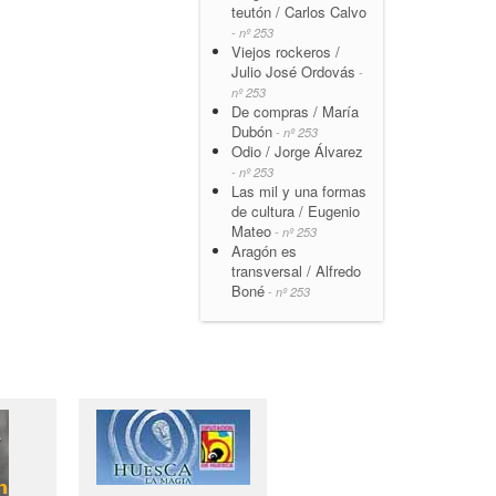
teutón / Carlos Calvo
- nº 253
Viejos rockeros /
Julio José Ordovás
-
nº 253
De compras / María
Dubón
- nº 253
Odio / Jorge Álvarez
- nº 253
Las mil y una formas
de cultura / Eugenio
Mateo
- nº 253
Aragón es
transversal / Alfredo
Boné
- nº 253