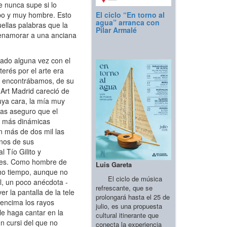
e nunca supe si lo
El ciclo “En torno al
apo y muy hombre. Esto
agua” arranca con
ellas palabras que la
Pilar Armalé
e enamorar a una anciana
lado alguna vez con el
erés por el arte era
os encontrábamos, de su
 Art Madrid careció de
uya cara, la mía muy
las aseguro que el
as más dinámicas
n más de dos mil las
unos de sus
 Tío Gilito y
rtes. Como hombre de
Luis Gareta
cho tiempo, aunque no
El ciclo de música
l, un poco anécdota -
refrescante, que se
ver la pantalla de la tele
prolongará hasta el 25 de
 encima los rayos
julio, es una propuesta
le haga cantar en la
cultural itinerante que
un cursi del que no
conecta la experiencia