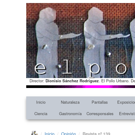
Director:
Dionisio Sánchez Rodríguez
. El Pollo Urbano. D
Inicio
Naturaleza
Pantallas
Exposicio
Ciencia
Gastronomía
Corresponsales
Entrevis
Inicio
Opinión
Revista nº 139