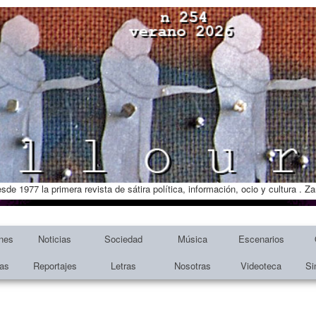
esde 1977 la primera revista de sátira política, información, ocio y cultura . 
nes
Noticias
Sociedad
Música
Escenarios
tas
Reportajes
Letras
Nosotras
Videoteca
Si