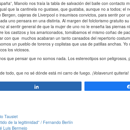
aña”, Manolo nos traía la tabla de salvación del baile con contacto mul
gual que la cantinela no gustase, que gustaba, aunque no a todos; el 
de Bergen, cajeras de Liverpool o insumisos convictos, para sentir por
da uno pensara en una distinta. Al margen del folclorismo gratuito su
oz al sentir general de que la mujer de uno no le enseña las piernas ni 
re los castizos y los amariconados, tomábamos el mismo coñac de pacot
rar con que muchos acabaran un tanto cansados del repertorio costum
 somos un pueblo de toreros y coplistas que usa de patillas anchas. Yo
cos los viciosos.
nos que pensar que no somos nada. Los estereotipos son peligrosos, p
todo, que no sé dónde está mi carro de fuego. ¡Volaverunt quiteria!
Compartir
o Tausiet
ntido de la legitimidad” / Fernando Berlín
sé Luis Bermejo