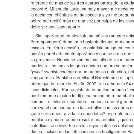
referente de más de las tres cuartas partes de la ciud
encontró. Mi abuela Lucia, ya muy mayor, me decía co
lo decía con el énfasis de su vocecita y yo me pregun
pobre me repitió más de una vez por culpa de los ict
debe ser analizado aparte.
Sin importarme en absoluto su música (aunque animarí
Porompompero) debo irme bastante tiempo atrás para rec
escaso. En cierta ocasión, un galerista amigo me con
pasión por el arte contemporáneo y que se creía que e
su presencia. Nunca cruzamos más allá de las miradas
modesta. Las malas lenguas decían que era su mujer la
typical spanish cantaor
era un auténtico entendido, do
vanguardias. Hablaba con Miquel Barceló bajo el tupé 
obras que ha reunido. El año 2007 trajo a Veruela 54 d
incondicionales. Por su pinta de buen tipo un poco “ch
posiblemente alguien le dijo una noche entre bambali
campo – el mismo lo cantaba – conocía que el granero
seré yo el que compare a las cebollas con las obras d
¿qué sería nuestra vida sin anécdotas?- y pronto no
en blanco y negro puede resultar anacrónico -¿quién n
catódicos se convierten en los reyes católicos del abur
ducha, incluso en las trifulcas con los hooligans en Pa