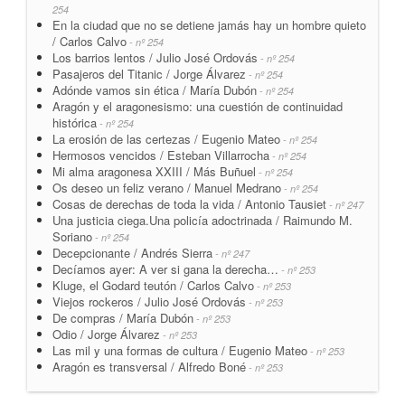
254
En la ciudad que no se detiene jamás hay un hombre quieto
/ Carlos Calvo
- nº 254
Los barrios lentos / Julio José Ordovás
- nº 254
Pasajeros del Titanic / Jorge Álvarez
- nº 254
Adónde vamos sin ética / María Dubón
- nº 254
Aragón y el aragonesismo: una cuestión de continuidad
histórica
- nº 254
La erosión de las certezas / Eugenio Mateo
- nº 254
Hermosos vencidos / Esteban Villarrocha
- nº 254
Mi alma aragonesa XXIII / Más Buñuel
- nº 254
Os deseo un feliz verano / Manuel Medrano
- nº 254
Cosas de derechas de toda la vida / Antonio Tausiet
- nº 247
Una justicia ciega.Una policía adoctrinada / Raimundo M.
Soriano
- nº 254
Decepcionante / Andrés Sierra
- nº 247
Decíamos ayer: A ver si gana la derecha…
- nº 253
Kluge, el Godard teutón / Carlos Calvo
- nº 253
Viejos rockeros / Julio José Ordovás
- nº 253
De compras / María Dubón
- nº 253
Odio / Jorge Álvarez
- nº 253
Las mil y una formas de cultura / Eugenio Mateo
- nº 253
Aragón es transversal / Alfredo Boné
- nº 253