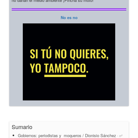
no dañan el medio ambiente ¡Pincha su moto!
No es no
Sumario
Gobiernos: periodistas y moqueros / Dionisio Sánchez
- nº