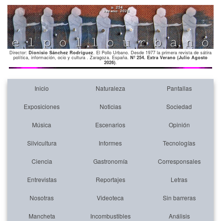
Director:
Dionisio Sánchez Rodríguez
. El Pollo Urbano. Desde 1977 la primera revista de sátira
política, información, ocio y cultura . Zaragoza. España.
Nº 254. Extra Verano (Julio Agosto
2026)
.
Inicio
Naturaleza
Pantallas
Exposiciones
Noticias
Sociedad
Música
Escenarios
Opinión
Silvicultura
Informes
Tecnologías
Ciencia
Gastronomía
Corresponsales
Entrevistas
Reportajes
Letras
Nosotras
Videoteca
Sin barreras
Mancheta
Incombustibles
Análisis