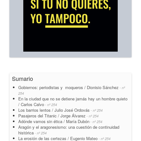
Sumario
Gobiernos: periodistas y moqueros / Dionisio Sánchez
- nº
254
En la ciudad que no se detiene jamás hay un hombre quieto
/ Carlos Calvo
- nº 254
Los barrios lentos / Julio José Ordovás
- nº 254
Pasajeros del Titanic / Jorge Álvarez
- nº 254
Adónde vamos sin ética / María Dubón
- nº 254
Aragón y el aragonesismo: una cuestión de continuidad
histórica
- nº 254
La erosión de las certezas / Eugenio Mateo
- nº 254