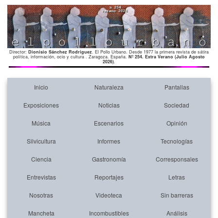
Director:
Dionisio Sánchez Rodríguez
. El Pollo Urbano. Desde 1977 la primera revista de sátira
política, información, ocio y cultura . Zaragoza. España.
Nº 254. Extra Verano (Julio Agosto
2026)
.
Inicio
Naturaleza
Pantallas
Exposiciones
Noticias
Sociedad
Música
Escenarios
Opinión
Silvicultura
Informes
Tecnologías
Ciencia
Gastronomía
Corresponsales
Entrevistas
Reportajes
Letras
Nosotras
Videoteca
Sin barreras
Mancheta
Incombustibles
Análisis