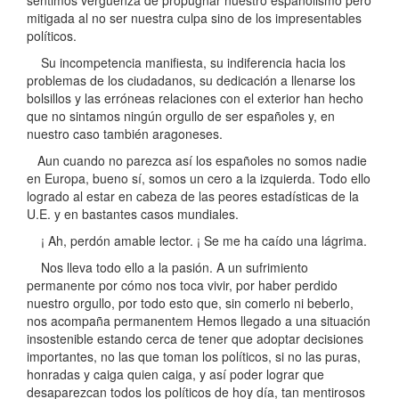
sentimos vergüenza de propugnar nuestro españolismo pero
mitigada al no ser nuestra culpa sino de los impresentables
políticos.
Su incompetencia manifiesta, su indiferencia hacia los
problemas de los ciudadanos, su dedicación a llenarse los
bolsillos y las erróneas relaciones con el exterior han hecho
que no sintamos ningún orgullo de ser españoles y, en
nuestro caso también aragoneses.
Aun cuando no parezca así los españoles no somos nadie
en Europa, bueno sí, somos un cero a la izquierda. Todo ello
logrado al estar en cabeza de las peores estadísticas de la
U.E. y en bastantes casos mundiales.
¡ Ah, perdón amable lector. ¡ Se me ha caído una lágrima.
Nos lleva todo ello a la pasión. A un sufrimiento
permanente por cómo nos toca vivir, por haber perdido
nuestro orgullo, por todo esto que, sin comerlo ni beberlo,
nos acompaña permanentem Hemos llegado a una situación
insostenible estando cerca de tener que adoptar decisiones
importantes, no las que toman los políticos, si no las puras,
honradas y caiga quien caiga, y así poder lograr que
desaparezcan todos los políticos de hoy día, tan mentirosos