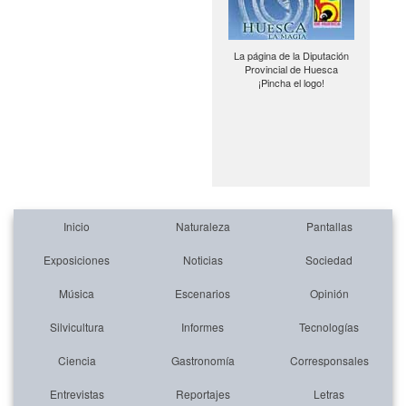
La página de la Diputación
Provincial de Huesca
¡Pincha el logo!
Inicio
Naturaleza
Pantallas
Exposiciones
Noticias
Sociedad
Música
Escenarios
Opinión
Silvicultura
Informes
Tecnologías
Ciencia
Gastronomía
Corresponsales
Entrevistas
Reportajes
Letras