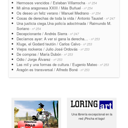
Hermosos vencidos / Esteban Villarrocha
- nº 254
Mi alma aragonesa XXIII / Más Buñuel
- nº 254
Os deseo un feliz verano / Manuel Medrano
- nº 254
Cosas de derechas de toda la vida / Antonio Tausiet
- nº 247
Una justicia ciega.Una policía adoctrinada / Raimundo M.
Soriano
- nº 254
Decepcionante / Andrés Sierra
- nº 247
Decíamos ayer: A ver si gana la derecha…
- nº 253
Kluge, el Godard teutón / Carlos Calvo
- nº 253
Viejos rockeros / Julio José Ordovás
- nº 253
De compras / María Dubón
- nº 253
Odio / Jorge Álvarez
- nº 253
Las mil y una formas de cultura / Eugenio Mateo
- nº 253
Aragón es transversal / Alfredo Boné
- nº 253
Una librería excepcional en la
red ¡Pincha el logo!