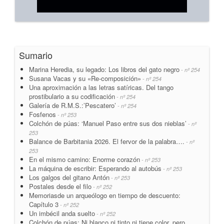
Sumario
Marina Heredia, su legado: Los libros del gato negro
- nº 254
Susana Vacas y su «Re-composición»
- nº 254
Una aproximación a las letras satíricas. Del tango
prostibulario a su codificación
- nº 254
Galería de R.M.S.:’Pescatero’
- nº 254
Fosfenos
- nº 253
Colchón de púas: ‘Manuel Paso entre sus dos nieblas’
- nº
253
Balance de Barbitania 2026. El fervor de la palabra….
- nº
253
En el mismo camino: Enorme corazón
- nº 253
La máquina de escribir: Esperando al autobús
- nº 253
Los galgos del gitano Antón
- nº 253
Postales desde el filo
- nº 252
Memoriasde un arqueólogo en tiempo de descuento:
Capítulo 3
- nº 252
Un imbécil anda suelto
- nº 252
Colchón de púas: Ni blanco ni tinto ni tiene color, pero