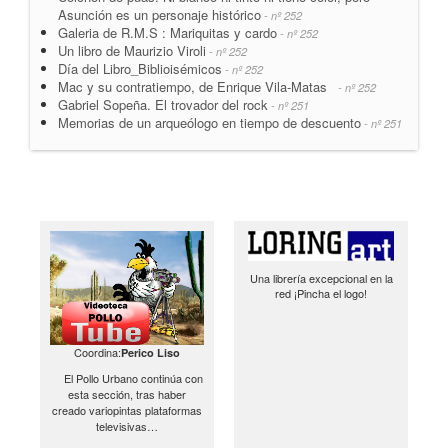
Asunción es un personaje histórico
- nº 252
Galeria de R.M.S : Mariquitas y cardo
- nº 252
Un libro de Maurizio Viroli
- nº 252
Día del Libro_Biblioisémicos
- nº 252
Mac y su contratiempo, de Enrique Vila-Matas
- nº 252
Gabriel Sopeña. El trovador del rock
- nº 251
Memorias de un arqueólogo en tiempo de descuento
- nº 251
Una librería excepcional en la
red ¡Pincha el logo!
Coordina:
Perico Liso
El Pollo Urbano continúa con
esta sección, tras haber
creado variopintas plataformas
televisivas…