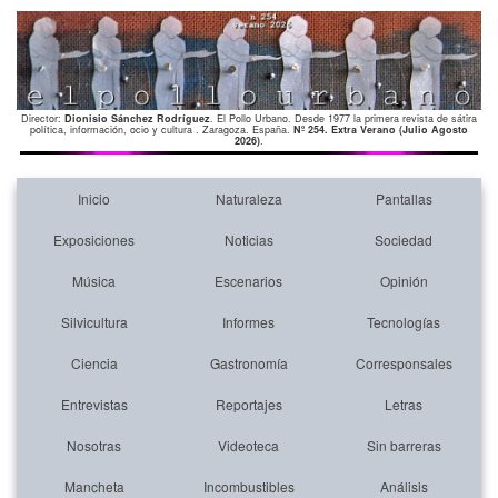
Director:
Dionisio Sánchez Rodríguez
. El Pollo Urbano. Desde 1977 la primera revista de sátira
política, información, ocio y cultura . Zaragoza. España.
Nº 254. Extra Verano (Julio Agosto
2026)
.
Inicio
Naturaleza
Pantallas
Exposiciones
Noticias
Sociedad
Música
Escenarios
Opinión
Silvicultura
Informes
Tecnologías
Ciencia
Gastronomía
Corresponsales
Entrevistas
Reportajes
Letras
Nosotras
Videoteca
Sin barreras
Mancheta
Incombustibles
Análisis