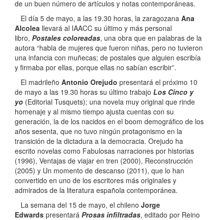
de un buen número de artículos y notas contemporáneas.
El día 5 de mayo, a las 19.30 horas, la zaragozana
Ana
Alcolea
llevará al IAACC su último y más personal
libro,
Postales coloreadas
, una obra que en palabras de la
autora “habla de mujeres que fueron niñas, pero no tuvieron
una infancia con muñecas; de postales que alguien escribía
y firmaba por ellas, porque ellas no sabían escribir”.
El madrileño
Antonio Orejudo
presentará el próximo 10
de mayo a las 19.30 horas su último trabajo
Los Cinco y
yo
(Editorial Tusquets); una novela muy original que rinde
homenaje y al mismo tiempo ajusta cuentas con su
generación, la de los nacidos en el boom demográfico de los
años sesenta, que no tuvo ningún protagonismo en la
transición de la dictadura a la democracia. Orejudo ha
escrito novelas como Fabulosas narraciones por historias
(1996), Ventajas de viajar en tren (2000), Reconstrucción
(2005) y Un momento de descanso (2011), que lo han
convertido en uno de los escritores más originales y
admirados de la literatura española contemporánea.
La semana del 15 de mayo, el chileno
Jorge
Edwards
presentará
Prosas infiltradas
, editado por Reino