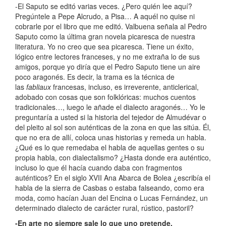
-El Saputo se editó varias veces. ¿Pero quién lee aquí?
Pregúntele a Pepe Alcrudo, a Pisa… A aquél no quise ni
cobrarle por el libro que me editó. Valbuena señala al Pedro
Saputo como la última gran novela picaresca de nuestra
literatura. Yo no creo que sea picaresca. Tiene un éxito,
lógico entre lectores franceses, y no me extraña lo de sus
amigos, porque yo diría que el Pedro Saputo tiene un aire
poco aragonés. Es decir, la trama es la técnica de
las
fabliaux
francesas, incluso, es irreverente, anticlerical,
adobado con cosas que son folklóricas: muchos cuentos
tradicionales…, luego le añade el dialecto aragonés… Yo le
preguntaría a usted si la historia del tejedor de Almudévar o
del pleito al sol son auténticas de la zona en que las sitúa. Él,
que no era de allí, coloca unas historias y remeda un habla.
¿Qué es lo que remedaba el habla de aquellas gentes o su
propia habla, con dialectalismo? ¿Hasta donde era auténtico,
incluso lo que él hacía cuando daba con fragmentos
auténticos? En el siglo XVII Ana Abarca de Bolea ¿escribía el
habla de la sierra de Casbas o estaba falseando, como era
moda, como hacían Juan del Encina o Lucas Fernández, un
determinado dialecto de carácter rural, rústico, pastoril?
-En arte no siempre sale lo que uno pretende.