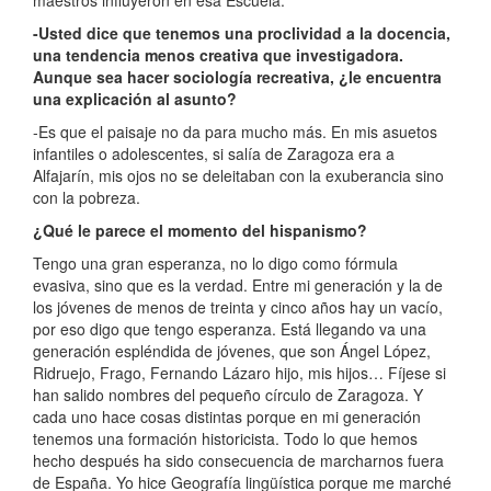
maestros influyeron en esa Escuela.
-Usted dice que tenemos una proclividad a la docencia,
una tendencia menos creativa que investigadora.
Aunque sea hacer sociología recreativa, ¿le encuentra
una explicación al asunto?
-Es que el paisaje no da para mucho más. En mis asuetos
infantiles o adolescentes, si salía de Zaragoza era a
Alfajarín, mis ojos no se deleitaban con la exuberancia sino
con la pobreza.
¿Qué le parece el momento del hispanismo?
Tengo una gran esperanza, no lo digo como fórmula
evasiva, sino que es la verdad. Entre mi generación y la de
los jóvenes de menos de treinta y cinco años hay un vacío,
por eso digo que tengo esperanza. Está llegando va una
generación espléndida de jóvenes, que son Ángel López,
Ridruejo, Frago, Fernando Lázaro hijo, mis hijos… Fíjese si
han salido nombres del pequeño círculo de Zaragoza. Y
cada uno hace cosas distintas porque en mi generación
tenemos una formación historicista. Todo lo que hemos
hecho después ha sido consecuencia de marcharnos fuera
de España. Yo hice Geografía lingüística porque me marché