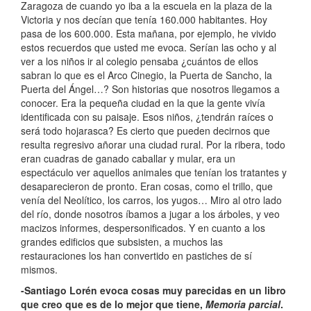
Zaragoza de cuando yo iba a la escuela en la plaza de la
Victoria y nos decían que tenía 160.000 habitantes. Hoy
pasa de los 600.000. Esta mañana, por ejemplo, he vivido
estos recuerdos que usted me evoca. Serían las ocho y al
ver a los niños ir al colegio pensaba ¿cuántos de ellos
sabran lo que es el Arco Cinegio, la Puerta de Sancho, la
Puerta del Ángel…? Son historias que nosotros llegamos a
conocer. Era la pequeña ciudad en la que la gente vivía
identificada con su paisaje. Esos niños, ¿tendrán raíces o
será todo hojarasca? Es cierto que pueden decirnos que
resulta regresivo añorar una ciudad rural. Por la ribera, todo
eran cuadras de ganado caballar y mular, era un
espectáculo ver aquellos animales que tenían los tratantes y
desaparecieron de pronto. Eran cosas, como el trillo, que
venía del Neolítico, los carros, los yugos… Miro al otro lado
del río, donde nosotros íbamos a jugar a los árboles, y veo
macizos informes, despersonificados. Y en cuanto a los
grandes edificios que subsisten, a muchos las
restauraciones los han convertido en pastiches de sí
mismos.
-Santiago Lorén evoca cosas muy parecidas en un libro
que creo que es de lo mejor que tiene,
Memoria parcial
.