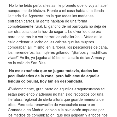
-No lo he leído pero, si es así, le prometo que lo voy a hacer
aunque me dé tristeza. Frente a mi casa había una tienda
llamada “La Agostera” en la que todas las mañanas
entraban carros, la gente hablaba de una forma
completamente rural. El gancho de mi parroquia no deja de
ser otra cosa que la hoz de segar… Lo divertido que era
para nosotros ir a ver herrar las caballerías… Veías en la
calle ordeñar la leche de las cabras que las mujeres
compraban allí mismo; en la ribera, los pescadores de caña,
los merenderos, las mujeres gritando: “¡Barbos y madrillicas
vivas!” En fin, yo jugaba al fútbol en la calle de las Armas y
en la calle de San Blas…
-No me extrañaría que se jugara todavía, dadas las
peculiaridades de la zona, pero hábleme de aquella
lengua coloquial, hoy tan en desbandada.
-Evidentemente, gran parte de aquellos aragonesismos se
están perdiendo y además no han sido recogidos por una
literatura regional de cierta altura que guarde memoria de
ellos. Pero esta renovación de vocabulario ocurre en
Granada o en Madrid, debido a la nivelación impuesta por
los medios de comunicación, que nos golpean y a todos nos