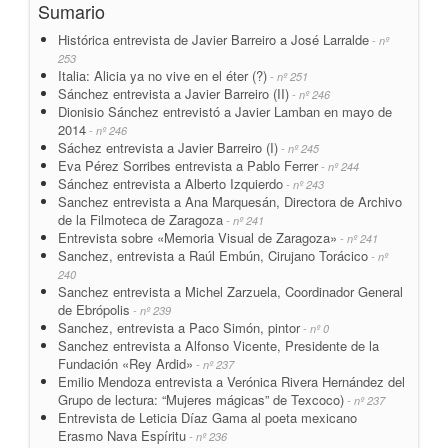
Sumario
Histórica entrevista de Javier Barreiro a José Larralde
- nº
253
Italia: Alicia ya no vive en el éter (?)
- nº 251
Sánchez entrevista a Javier Barreiro (II)
- nº 246
Dionisio Sánchez entrevistó a Javier Lamban en mayo de
2014
- nº 246
Sáchez entrevista a Javier Barreiro (I)
- nº 245
Eva Pérez Sorribes entrevista a Pablo Ferrer
- nº 244
Sánchez entrevista a Alberto Izquierdo
- nº 243
Sanchez entrevista a Ana Marquesán, Directora de Archivo
de la Filmoteca de Zaragoza
- nº 241
Entrevista sobre «Memoria Visual de Zaragoza»
- nº 241
Sanchez, entrevista a Raúl Embún, Cirujano Torácico
- nº
240
Sanchez entrevista a Michel Zarzuela, Coordinador General
de Ebrópolis
- nº 239
Sanchez, entrevista a Paco Simón, pintor
- nº 0
Sanchez entrevista a Alfonso Vicente, Presidente de la
Fundación «Rey Ardid»
- nº 237
Emilio Mendoza entrevista a Verónica Rivera Hernández del
Grupo de lectura: “Mujeres mágicas” de Texcoco)
- nº 237
Entrevista de Leticia Díaz Gama al poeta mexicano
Erasmo Nava Espíritu
- nº 236