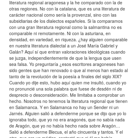
literatura regional aragonesa y la he comparado con la de
otras regiones. No con la catalana, que es una literatura de
carácter nacional como sería la provenzal, sino con las
subsidiarias de los dialectos españoles. Si la comparamos
con una gran literatura regional como la salmantina no es
comparable ni remotamente. Ni con la asturiana, en
densidad, en variedad, en riqueza. ¿hay alguien comparable
en nuestra literatura dialectal a un José María Gabriel y
Galán? Aquí sí que entran valoraciones ideológicas cuando
se juzga, independientemente de que la lengua que usen
sea falsa. Yo preguntaría ¿esos escritores aragoneses han
sido gentes que han renovado o que al menos han estado al
tanto de la revolución de la poesía a finales del siglo XIX?
Cuando yo dije esto, hubo aquí quien me insultó, cuando yo
no pronuncié una sola palabra que fuese de desdén ni de
desprecio o desconsideración. Me limitaba a comprobar un
hecho. Nosotros no tenemos la literatura regional que tienen
en Salamanca. Y en Salamanca no hay un Sender ni un
Jarnés. Alguien salió a defenderme porque se dijo que yo lo
ignoraba todo, que yo no era aragonés, que no sabía nada
de Aragón, que yo no había hecho nada sobre Aragón…
Salió a defenderme Blecua, el año cincuenta y tantos. Y el