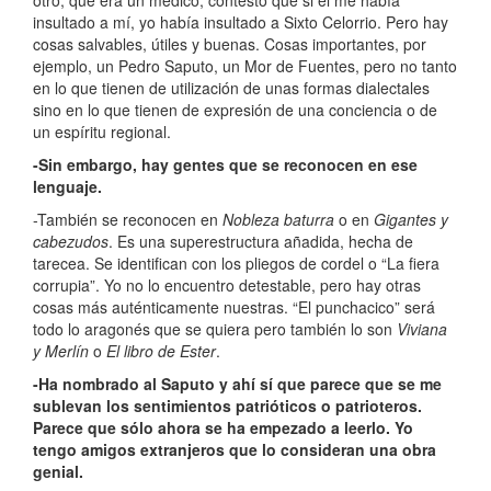
otro, que era un médico, contestó que si él me había
insultado a mí, yo había insultado a Sixto Celorrio. Pero hay
cosas salvables, útiles y buenas. Cosas importantes, por
ejemplo, un Pedro Saputo, un Mor de Fuentes, pero no tanto
en lo que tienen de utilización de unas formas dialectales
sino en lo que tienen de expresión de una conciencia o de
un espíritu regional.
-Sin embargo, hay gentes que se reconocen en ese
lenguaje.
-También se reconocen en
Nobleza baturra
o en
Gigantes y
cabezudos
. Es una superestructura añadida, hecha de
tarecea. Se identifican con los pliegos de cordel o “La fiera
corrupia”. Yo no lo encuentro detestable, pero hay otras
cosas más auténticamente nuestras. “El punchacico” será
todo lo aragonés que se quiera pero también lo son
Viviana
y Merlín
o
El libro de Ester
.
-Ha nombrado al Saputo y ahí sí que parece que se me
sublevan los sentimientos patrióticos o patrioteros.
Parece que sólo ahora se ha empezado a leerlo. Yo
tengo amigos extranjeros que lo consideran una obra
genial.