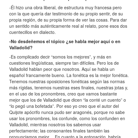
-Él hizo una obra liberal, de estructura muy francesa pero
con la que quería dar testimonio de su propio sentir, de su
propia región, de su propia forma de ver las cosas. Para dar
un sentido más auténticamente real al relato, pone esos dos
cuentecillos en dialecto.
-No desdeñemos el tópico ¿se habla mejor aquí o en
Valladolid?
-Es complicado decir “somos los mejores”, y más en
cuestiones lingüísticas, siempre tan difíciles. Pero los de
Valladolid hablan peor que nosotros. Aquí se habla un
español francamente bueno. La fonética es la mejor fonética.
Tenemos nuestras oposiciones fonéticas según las normas
más rígidas, tenemos nuestras eses finales, nuestras jotas y,
en el uso de los pronombres, creo que vamos bastante
mejor que los de Valladolid que dicen “la conté un cuento” o
“lo pegó una bofetada”. Por eso yo creo que el autor del
Quijote apócrifo nunca pudo ser aragonés, porque no sabe
usar los pronombres, los confunde, como los confunden en
Valladolid, mientras nosotros los sabemos usar
perfectamente; las consonantes finales también las
pronunciamos mejor… En cuanto a la entonación, habría