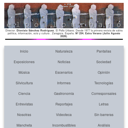
Director:
Dionisio Sánchez Rodríguez
. El Pollo Urbano. Desde 1977 la primera revista de sátira
política, información, ocio y cultura . Zaragoza. España.
Nº 254. Extra Verano (Julio Agosto
2026)
.
Inicio
Naturaleza
Pantallas
Exposiciones
Noticias
Sociedad
Música
Escenarios
Opinión
Silvicultura
Informes
Tecnologías
Ciencia
Gastronomía
Corresponsales
Entrevistas
Reportajes
Letras
Nosotras
Videoteca
Sin barreras
Mancheta
Incombustibles
Análisis