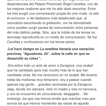
dependencias del Palacio Provincial) Ángel Canellas, uno de
los mejores oradores que me ha sido dado escuchar. Entre
los tres surgió una conversación propia de cine mudo -si vale
el oxímoron- o del dadaísmo más desaforado que, al
recordarla escuchando la grabación, me ha demostrado
como pueden surgir pautas de comunicación entre personas
del más distinto pelaje. Sólo, que la índole de los temas no
aconseja reproducirla en un medio de comunicación. Se fue
Canellas y continuamos con los temas serios.
-Leí hace tiempo en
La estafeta literaria
una narración
preciosa, “Aguadores, 20”, sobre la calle en que se
desarrolló su niñez *.
-Era sobre todo un acto de amor a Zaragoza, una ciudad
que ha cambiado para mal, mucho más de lo que han
cambiado otras. No me reconozco en mi ciudad. Me levanto
todas las mañanas muy temprano, voy a pasear cuando
apenas hay gente… grandes caminatas por la Zaragoza
vieja, donde viví siempre, vivió mi madre y vive mi hermana,
y uno se encuentra sin circunstancia, desgajado… Sin
embargo, los que nos hemos tenido que marchar creo que
somos los que hemos mantenido las raíces de aquella