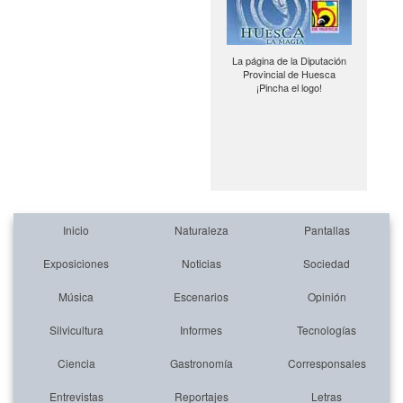
La página de la Diputación
Provincial de Huesca
¡Pincha el logo!
Inicio
Naturaleza
Pantallas
Exposiciones
Noticias
Sociedad
Música
Escenarios
Opinión
Silvicultura
Informes
Tecnologías
Ciencia
Gastronomía
Corresponsales
Entrevistas
Reportajes
Letras