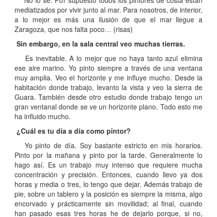
No lo sé. Por supuesto todos los pintores de costa están
mediatizados por vivir junto al mar. Para nosotros, de interior,
a lo mejor es más una ilusión de que el mar llegue a
Zaragoza, que nos falta poco… (risas)
Sin embargo, en la sala central veo muchas tierras.
Es inevitable. A lo mejor que no haya tanto azul elimina
ese aire marino. Yo pinto siempre a través de una ventana
muy amplia. Veo el horizonte y me influye mucho. Desde la
habitación donde trabajo, levanto la vista y veo la sierra de
Guara. También desde otro estudio donde trabajo tengo un
gran ventanal donde se ve un horizonte plano. Todo esto me
ha influido mucho.
¿Cuál es tu día a día como pintor?
Yo pinto de día. Soy bastante estricto en mis horarios.
Pinto por la mañana y pinto por la tarde. Generalmente lo
hago así. Es un trabajo muy intenso que requiere mucha
concentración y precisión. Entonces, cuando llevo ya dos
horas y media o tres, lo tengo que dejar. Además trabajo de
pie, sobre un tablero y la posición es siempre la misma, algo
encorvado y prácticamente sin movilidad; al final, cuando
han pasado esas tres horas he de dejarlo porque, si no,