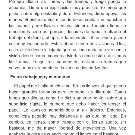
Primero dibujo las líneas y las tramas y luego pongo la
acuarela. Tiene una explicación muy práctica. Yo tengo que
pintar sobre algo estable y duro. Entonces, debo apoyar las
manos. Si pintara antes el fondo de acuarela, me mancharía
las manos y me llevaría mucha pintura. También tiene su
emoción hacerlo así porque, después de haber realizado el
trabajo del dibujo, al aplicar la acuarela, el resultado puede
ser muy inesperado. Estas obras tienen dos visiones. Una,
es la visión desde la lejanía que no tiene nada que ver con la
visión desde cerca, cuando adviertes cómo están realizadas
las tramas. Tengo tres maneras de realizar las tramas que
se ven muy claramente en la serie de los horizontes.
Es un trabajo muy minucioso…
El papel me limita muchísimo. En los lienzos sí que puedo
hacer grandes formatos pero en papel, es diferente. Como
tengo que dibujar, como he dicho anteriormente, sobre una
superficie rígida, lo primero que debo hacer es tensar el
papel. Lo consigo adheriéndolo a un tablero. Entonces,
como está pegado, hay distancias a las que no llego. En
cambio, en lienzo, como trabajo con el lienzo suelto, sin
bastidor, me da mayor libertad de movimiento. Una vez
acabada la obra es cuando monto el lienzo en el bastidor.