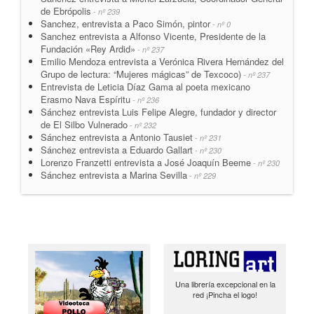
de Ebrópolis
- nº 239
Sanchez, entrevista a Paco Simón, pintor
- nº 0
Sanchez entrevista a Alfonso Vicente, Presidente de la
Fundación «Rey Ardid»
- nº 237
Emilio Mendoza entrevista a Verónica Rivera Hernández del
Grupo de lectura: “Mujeres mágicas” de Texcoco)
- nº 237
Entrevista de Leticia Díaz Gama al poeta mexicano
Erasmo Nava Espíritu
- nº 236
Sánchez entrevista Luis Felipe Alegre, fundador y director
de El Silbo Vulnerado
- nº 232
Sánchez entrevista a Antonio Tausiet
- nº 231
Sánchez entrevista a Eduardo Gallart
- nº 230
Lorenzo Franzetti entrevista a José Joaquín Beeme
- nº 230
Sánchez entrevista a Marina Sevilla
- nº 229
Una librería excepcional en la
red ¡Pincha el logo!