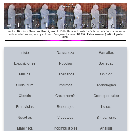
Director:
Dionisio Sánchez Rodríguez
. El Pollo Urbano. Desde 1977 la primera revista de sátira
política, información, ocio y cultura . Zaragoza. España.
Nº 254. Extra Verano (Julio Agosto
2026)
.
Inicio
Naturaleza
Pantallas
Exposiciones
Noticias
Sociedad
Música
Escenarios
Opinión
Silvicultura
Informes
Tecnologías
Ciencia
Gastronomía
Corresponsales
Entrevistas
Reportajes
Letras
Nosotras
Videoteca
Sin barreras
Mancheta
Incombustibles
Análisis