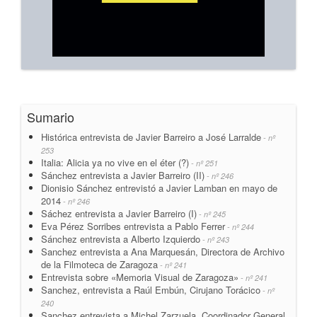
Sumario
Histórica entrevista de Javier Barreiro a José Larralde
- nº
253
Italia: Alicia ya no vive en el éter (?)
- nº 251
Sánchez entrevista a Javier Barreiro (II)
- nº 246
Dionisio Sánchez entrevistó a Javier Lamban en mayo de
2014
- nº 246
Sáchez entrevista a Javier Barreiro (I)
- nº 245
Eva Pérez Sorribes entrevista a Pablo Ferrer
- nº 244
Sánchez entrevista a Alberto Izquierdo
- nº 243
Sanchez entrevista a Ana Marquesán, Directora de Archivo
de la Filmoteca de Zaragoza
- nº 241
Entrevista sobre «Memoria Visual de Zaragoza»
- nº 241
Sanchez, entrevista a Raúl Embún, Cirujano Torácico
- nº
240
Sanchez entrevista a Michel Zarzuela, Coordinador General