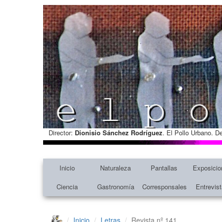
Director:
Dionisio Sánchez Rodríguez
. El Pollo Urbano. D
Inicio
Naturaleza
Pantallas
Exposicio
Ciencia
Gastronomía
Corresponsales
Entrevis
Inicio
Letras
Revista nº 141