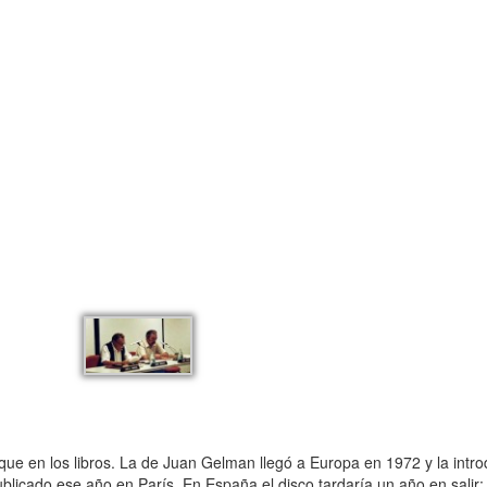
e en los libros. La de Juan Gelman llegó a Europa en 1972 y la intro
blicado ese año en París. En España el disco tardaría un año en salir;