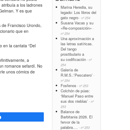
atribuía a los ladrones
Marina Heredia, su
e Gelman. Y es que
legado: Los libros del
gato negro
- nº 254
Susana Vacas y su
 de Francisco Urondo,
«Re-composición»
-
cionario que en
nº 254
Una aproximación a
las letras satíricas.
 en la cantata “Del
Del tango
prostibulario a
su codificación
finitivamente, a
- nº
254
un romance sefardí. No
Galería de
arle unos cómics de
R.M.S.:’Pescatero’
-
nº 254
Fosfenos
- nº 253
Colchón de púas:
‘Manuel Paso entre
sus dos nieblas’
- nº
253
Balance de
Barbitania 2026. El
Compartir
fervor de la
palabra….
- nº 253