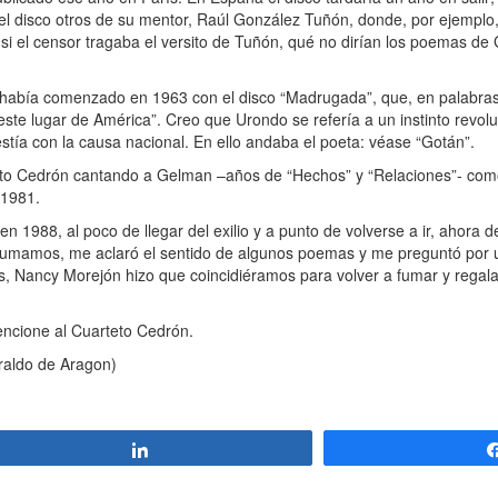
 disco otros de su mentor, Raúl González Tuñón, donde, por ejemplo, 
r, si el censor tragaba el versito de Tuñón, qué no dirían los poemas d
abía comenzado en 1963 con el disco “Madrugada”, que, en palabras
te lugar de América”. Creo que Urondo se refería a un instinto revolu
ía con la causa nacional. En ello andaba el poeta: véase “Gotán”.
eto Cedrón cantando a Gelman –años de “Hechos” y “Relaciones”- como
 1981.
8, al poco de llegar del exilio y a punto de volverse a ir, ahora de
fumamos, me aclaró el sentido de algunos poemas y me preguntó por 
ués, Nancy Morejón hizo que coincidiéramos para volver a fumar y regal
ncione al Cuarteto Cedrón.
eraldo de Aragon)
Compartir