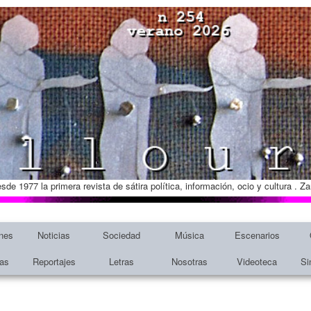
esde 1977 la primera revista de sátira política, información, ocio y cultura . 
nes
Noticias
Sociedad
Música
Escenarios
tas
Reportajes
Letras
Nosotras
Videoteca
Si