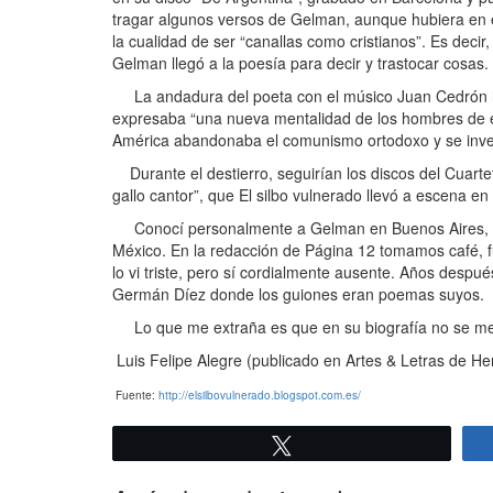
tragar algunos versos de Gelman, aunque hubiera en el
la cualidad de ser “canallas como cristianos”. Es deci
Gelman llegó a la poesía para decir y trastocar cosas.
La andadura del poeta con el músico Juan Cedrón h
expresaba “una nueva mentalidad de los hombres de es
América abandonaba el comunismo ortodoxo y se invest
Durante el destierro, seguirían los discos del Cuart
gallo cantor”, que El silbo vulnerado llevó a escena en
Conocí personalmente a Gelman en Buenos Aires, en 198
México. En la redacción de Página 12 tomamos café, 
lo vi triste, pero sí cordialmente ausente. Años desp
Germán Díez donde los guiones eran poemas suyos.
Lo que me extraña es que en su biografía no se me
Luis Felipe Alegre (publicado en Artes & Letras de H
Fuente:
http://elsilbovulnerado.blogspot.com.es/
Twittear