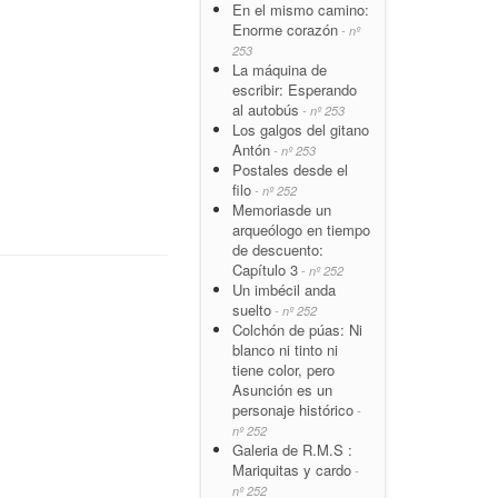
En el mismo camino:
Enorme corazón
- nº
253
La máquina de
escribir: Esperando
al autobús
- nº 253
Los galgos del gitano
Antón
- nº 253
Postales desde el
filo
- nº 252
Memoriasde un
arqueólogo en tiempo
de descuento:
Capítulo 3
- nº 252
Un imbécil anda
suelto
- nº 252
Colchón de púas: Ni
blanco ni tinto ni
tiene color, pero
Asunción es un
personaje histórico
-
nº 252
Galeria de R.M.S :
Mariquitas y cardo
-
nº 252