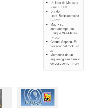
Un libro de Maurizio
Viroli
- nº 252
Día del
Libro_Biblioisémicos
- nº 252
Mac y su
contratiempo, de
Enrique Vila-Matas
- nº 252
Gabriel Sopeña. El
trovador del rock
- nº
251
Memorias de un
arqueólogo en tiempo
de descuento
- nº 251