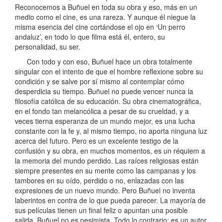
Reconocemos a Buñuel en toda su obra y eso, más en un
medio como el cine, es una rareza. Y aunque él niegue la
misma esencia del cine cortándose el ojo en ‘Un perro
andaluz’, en todo lo que filma está él, entero, su
personalidad, su ser.
Con todo y con eso, Buñuel hace un obra totalmente
singular con el intento de que el hombre reflexione sobre su
condición y se salve por sí mismo al contemplar cómo
desperdicia su tiempo. Buñuel no puede vencer nunca la
filosofía católica de su educación. Su obra cinematográfica,
en el fondo tan melancólica a pesar de su crueldad, y a
veces tierna esperanza de un mundo mejor, es una lucha
constante con la fe y, al mismo tiempo, no aporta ninguna luz
acerca del futuro. Pero es un excelente testigo de la
confusión y su obra, en muchos momentos, es un réquiem a
la memoria del mundo perdido. Las raíces religiosas están
siempre presentes en su mente como las campanas y los
tambores en su oído, perdido o no, enlazadas con las
expresiones de un nuevo mundo. Pero Buñuel no inventa
laberintos en contra de lo que pueda parecer. La mayoría de
sus películas tienen un final feliz o apuntan una posible
salida. Buñuel no es pesimista. Todo lo contrario: es un autor