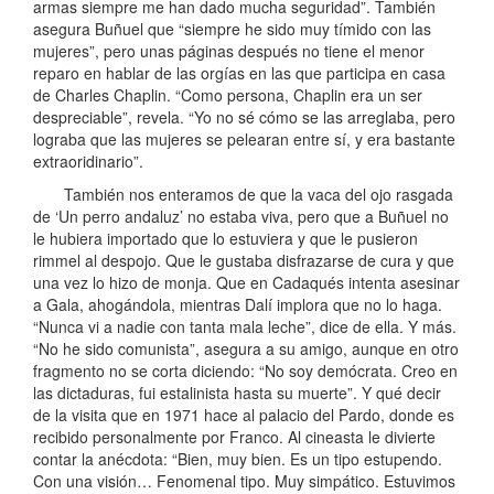
armas siempre me han dado mucha seguridad”. También
asegura Buñuel que “siempre he sido muy tímido con las
mujeres”, pero unas páginas después no tiene el menor
reparo en hablar de las orgías en las que participa en casa
de Charles Chaplin. “Como persona, Chaplin era un ser
despreciable”, revela. “Yo no sé cómo se las arreglaba, pero
lograba que las mujeres se pelearan entre sí, y era bastante
extraoridinario”.
También nos enteramos de que la vaca del ojo rasgada
de ‘Un perro andaluz’ no estaba viva, pero que a Buñuel no
le hubiera importado que lo estuviera y que le pusieron
rimmel al despojo. Que le gustaba disfrazarse de cura y que
una vez lo hizo de monja. Que en Cadaqués intenta asesinar
a Gala, ahogándola, mientras Dalí implora que no lo haga.
“Nunca vi a nadie con tanta mala leche”, dice de ella. Y más.
“No he sido comunista”, asegura a su amigo, aunque en otro
fragmento no se corta diciendo: “No soy demócrata. Creo en
las dictaduras, fui estalinista hasta su muerte”. Y qué decir
de la visita que en 1971 hace al palacio del Pardo, donde es
recibido personalmente por Franco. Al cineasta le divierte
contar la anécdota: “Bien, muy bien. Es un tipo estupendo.
Con una visión… Fenomenal tipo. Muy simpático. Estuvimos