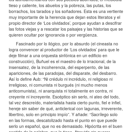
tieso y caliente, los abuelos y la pobreza, las putas, los
borrachos, los tarados y los soñadores. Esta es una vertiente
muy importante de la herencia que dejan estos literatos y el
propio director de ‘Los olvidados’, porque ayudan a descifrar
las fotos viejas y a rescatar los paisajes y las historias que se
quieren ocultar por ignorancia o por vergüenza.
Fascinado por lo ilógico, por lo absurdo (el cineasta no
logra convencer al productor de ‘Los olvidados’ para que le
deje filmar a una orquesta sinfónica en un edificio en
construcción), Buñuel es el maestro de lo irracional, de la
insensatez, de la incoherencia, del esperpento, de las
apariciones, de las paradojas, del disparate, del desbarro.
Así lo define Aub: “Ni crédulo ni incrédulo, ni religioso ni
irreligioso, ni comunista ni burgués (ni mucho menos
anticomunista), ni anarquista ni totalmente en contra, ni
creyente ni increyente. Escéptico sin serlo, ni ateo del todo,
tal vez descreído, materialista hasta cierto punto, fiel e infiel,
hereje sin saber de qué, anticlerical con lagunas, irreverente,
libertino, solo en principio impío”. Y añade: “Sacrílego solo
en las formas, descatolizado hasta el punto en que puede
serlo un español, que no es demasiado. Hipócrita en el buen
sentido de la palabra, que lo tiene. Atrevido sin querer.