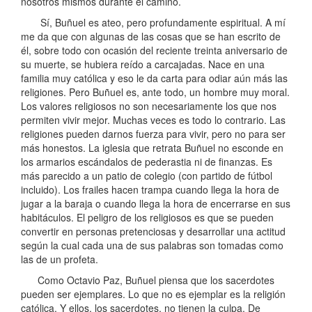
nosotros mismos durante el camino.
Sí, Buñuel es ateo, pero profundamente espiritual. A mí
me da que con algunas de las cosas que se han escrito de
él, sobre todo con ocasión del reciente treinta aniversario de
su muerte, se hubiera reído a carcajadas. Nace en una
familia muy católica y eso le da carta para odiar aún más las
religiones. Pero Buñuel es, ante todo, un hombre muy moral.
Los valores religiosos no son necesariamente los que nos
permiten vivir mejor. Muchas veces es todo lo contrario. Las
religiones pueden darnos fuerza para vivir, pero no para ser
más honestos. La iglesia que retrata Buñuel no esconde en
los armarios escándalos de pederastia ni de finanzas. Es
más parecido a un patio de colegio (con partido de fútbol
incluido). Los frailes hacen trampa cuando llega la hora de
jugar a la baraja o cuando llega la hora de encerrarse en sus
habitáculos. El peligro de los religiosos es que se pueden
convertir en personas pretenciosas y desarrollar una actitud
según la cual cada una de sus palabras son tomadas como
las de un profeta.
Como Octavio Paz, Buñuel piensa que los sacerdotes
pueden ser ejemplares. Lo que no es ejemplar es la religión
católica. Y ellos, los sacerdotes, no tienen la culpa. De