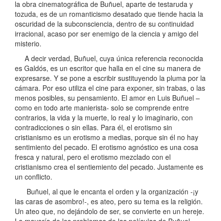
la obra cinematográfica de Buñuel, aparte de testaruda y
tozuda, es de un romanticismo desatado que tiende hacia la
oscuridad de la subconsciencia, dentro de su continuidad
irracional, acaso por ser enemigo de la ciencia y amigo del
misterio.
A decir verdad, Buñuel, cuya única referencia reconocida
es Galdós, es un escritor que halla en el cine su manera de
expresarse. Y se pone a escribir sustituyendo la pluma por la
cámara. Por eso utiliza el cine para exponer, sin trabas, o las
menos posibles, su pensamiento. El amor en Luis Buñuel –
como en todo arte manierista- solo se comprende entre
contrarios, la vida y la muerte, lo real y lo imaginario, con
contradicciones o sin ellas. Para él, el erotismo sin
cristianismo es un erotismo a medias, porque sin él no hay
sentimiento del pecado. El erotismo agnóstico es una cosa
fresca y natural, pero el erotismo mezclado con el
cristianismo crea el sentiemiento del pecado. Justamente es
un conflicto.
Buñuel, al que le encanta el orden y la organización -¡y
las caras de asombro!-, es ateo, pero su tema es la religión.
Un ateo que, no dejándolo de ser, se convierte en un hereje.
La mayoría de los problemas de las películas de Buñuel