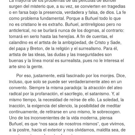
surgen del misterio que, a su vez, se convierten en tragedias
o en farsa bajo la presencia, verdadera y falsa, de dios. La fe
como problema fundamental. Porque a Buñuel todo lo que
no es cristiano le es extraño. Buñuel, antirreligioso pero no
anticlerical, no se burlará nunca de los dogmas, al contrario:
tomará en serio hasta las herejías. A fin de cuentas, el
calandino es el artista de la ambigüedad, de Cristo y Sade,
del papa y Breton, de la religión y el surrealismo. Para él,
artista de las ideas, las dudas y las inseguridades son
buenas y la línea moral es surrealista, pues no le interesa el
arte sino la gente.
Por eso, justamente, está fascinado por los monjes. Dice,
incluso, que solo se puede ser verdaderamente ateo en un
convento. Siempre la misma paradoja: la atracción del ateo
radical por la profanación, el sacrilegio, el satanismo. Y, al
mismo tiempo, la necesidad de reírse de ello. La soledad, la
inacción, la exigencia del silencio, la posibilidad de meditar
continuamente, de retirarse en uno mismo, le sobrecogen.
Uno de los inconvenientes de la vida moderna, piensa
Buñuel, es que “nos saca de nosotros mismos”, que vivimos,
a la postre, hacia el exterior y nos olvidamos, maldita sea, de