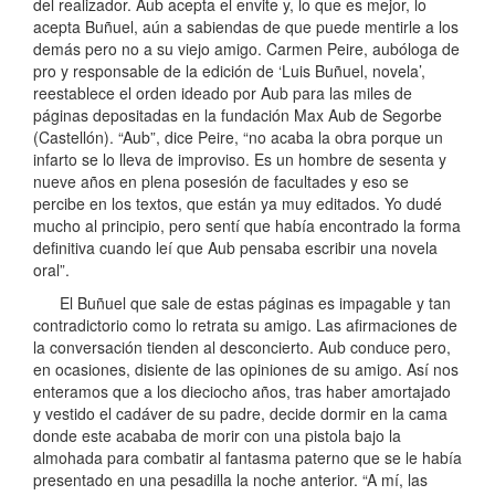
del realizador. Aub acepta el envite y, lo que es mejor, lo
acepta Buñuel, aún a sabiendas de que puede mentirle a los
demás pero no a su viejo amigo. Carmen Peire, aubóloga de
pro y responsable de la edición de ‘Luis Buñuel, novela’,
reestablece el orden ideado por Aub para las miles de
páginas depositadas en la fundación Max Aub de Segorbe
(Castellón). “Aub”, dice Peire, “no acaba la obra porque un
infarto se lo lleva de improviso. Es un hombre de sesenta y
nueve años en plena posesión de facultades y eso se
percibe en los textos, que están ya muy editados. Yo dudé
mucho al principio, pero sentí que había encontrado la forma
definitiva cuando leí que Aub pensaba escribir una novela
oral”.
El Buñuel que sale de estas páginas es impagable y tan
contradictorio como lo retrata su amigo. Las afirmaciones de
la conversación tienden al desconcierto. Aub conduce pero,
en ocasiones, disiente de las opiniones de su amigo. Así nos
enteramos que a los dieciocho años, tras haber amortajado
y vestido el cadáver de su padre, decide dormir en la cama
donde este acababa de morir con una pistola bajo la
almohada para combatir al fantasma paterno que se le había
presentado en una pesadilla la noche anterior. “A mí, las