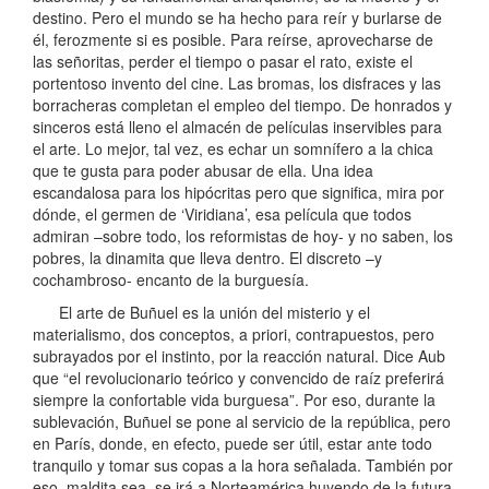
destino. Pero el mundo se ha hecho para reír y burlarse de
él, ferozmente si es posible. Para reírse, aprovecharse de
las señoritas, perder el tiempo o pasar el rato, existe el
portentoso invento del cine. Las bromas, los disfraces y las
borracheras completan el empleo del tiempo. De honrados y
sinceros está lleno el almacén de películas inservibles para
el arte. Lo mejor, tal vez, es echar un somnífero a la chica
que te gusta para poder abusar de ella. Una idea
escandalosa para los hipócritas pero que significa, mira por
dónde, el germen de ‘Viridiana’, esa película que todos
admiran –sobre todo, los reformistas de hoy- y no saben, los
pobres, la dinamita que lleva dentro. El discreto –y
cochambroso- encanto de la burguesía.
El arte de Buñuel es la unión del misterio y el
materialismo, dos conceptos, a priori, contrapuestos, pero
subrayados por el instinto, por la reacción natural. Dice Aub
que “el revolucionario teórico y convencido de raíz preferirá
siempre la confortable vida burguesa”. Por eso, durante la
sublevación, Buñuel se pone al servicio de la república, pero
en París, donde, en efecto, puede ser útil, estar ante todo
tranquilo y tomar sus copas a la hora señalada. También por
eso, maldita sea, se irá a Norteamérica huyendo de la futura