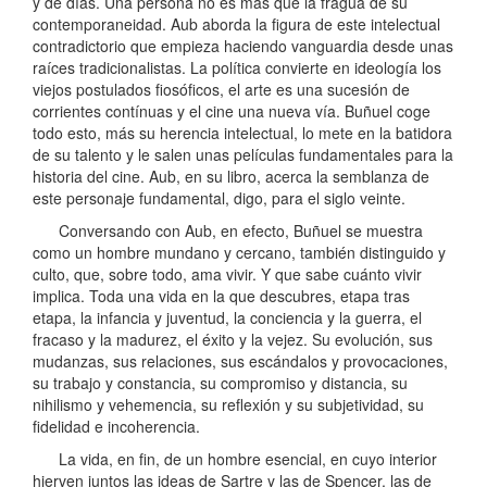
y de días. Una persona no es más que la fragua de su
contemporaneidad. Aub aborda la figura de este intelectual
contradictorio que empieza haciendo vanguardia desde unas
raíces tradicionalistas. La política convierte en ideología los
viejos postulados fiosóficos, el arte es una sucesión de
corrientes contínuas y el cine una nueva vía. Buñuel coge
todo esto, más su herencia intelectual, lo mete en la batidora
de su talento y le salen unas películas fundamentales para la
historia del cine. Aub, en su libro, acerca la semblanza de
este personaje fundamental, digo, para el siglo veinte.
Conversando con Aub, en efecto, Buñuel se muestra
como un hombre mundano y cercano, también distinguido y
culto, que, sobre todo, ama vivir. Y que sabe cuánto vivir
implica. Toda una vida en la que descubres, etapa tras
etapa, la infancia y juventud, la conciencia y la guerra, el
fracaso y la madurez, el éxito y la vejez. Su evolución, sus
mudanzas, sus relaciones, sus escándalos y provocaciones,
su trabajo y constancia, su compromiso y distancia, su
nihilismo y vehemencia, su reflexión y su subjetividad, su
fidelidad e incoherencia.
La vida, en fin, de un hombre esencial, en cuyo interior
hierven juntos las ideas de Sartre y las de Spencer, las de