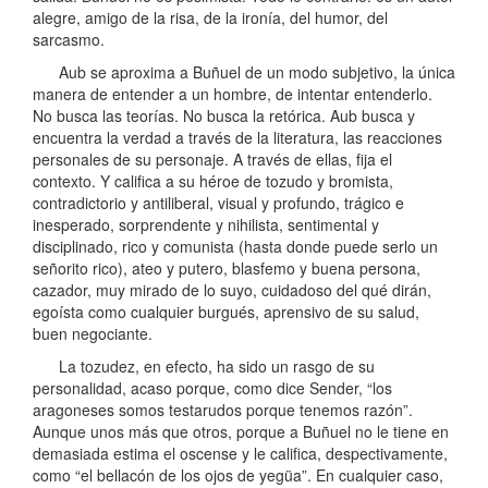
alegre, amigo de la risa, de la ironía, del humor, del
sarcasmo.
Aub se aproxima a Buñuel de un modo subjetivo, la única
manera de entender a un hombre, de intentar entenderlo.
No busca las teorías. No busca la retórica. Aub busca y
encuentra la verdad a través de la literatura, las reacciones
personales de su personaje. A través de ellas, fija el
contexto. Y califica a su héroe de tozudo y bromista,
contradictorio y antiliberal, visual y profundo, trágico e
inesperado, sorprendente y nihilista, sentimental y
disciplinado, rico y comunista (hasta donde puede serlo un
señorito rico), ateo y putero, blasfemo y buena persona,
cazador, muy mirado de lo suyo, cuidadoso del qué dirán,
egoísta como cualquier burgués, aprensivo de su salud,
buen negociante.
La tozudez, en efecto, ha sido un rasgo de su
personalidad, acaso porque, como dice Sender, “los
aragoneses somos testarudos porque tenemos razón”.
Aunque unos más que otros, porque a Buñuel no le tiene en
demasiada estima el oscense y le califica, despectivamente,
como “el bellacón de los ojos de yegüa”. En cualquier caso,