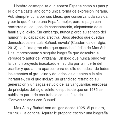
Hombre cosmopolita que abraza España como su país y
el idioma castellano como única forma de expresión literaria,
Aub siempre lucha por sus ideas, que conserva toda su vida,
y por lo que él cree una España mejor, pero lo paga con
encierros en campos de concentración, alejamiento de su
familia y el exilio. Sin embargo, nunca pierde su sentido del
humor ni su capacidad afectiva. Unos afectos que quedan
demostrados en ‘Luis Buñuel, novela’ (Cuadernos del vigía,
2013), la última gran obra que quedaba inédita de Max Aub.
Una impresionante y singular biografía que descubre al
verdadero autor de ‘Viridiana’. Un libro que nunca pudo ver
la luz, un proyecto inacabado en su día por la muerte del
escritor y que ahora aparece para deleite de todos –de todos
los amantes al gran cine y de todos los amantes a la alta
literatura-, en el que incluye un grandioso retrato de su
generación y un sagaz estudio de las vanguardias europeas
de principios del siglo veinte, después de que en 1985 se
publicara parte de ese trabajo con el título de
‘Conversaciones con Buñuel’.
Max Aub y Buñuel son amigos desde 1925. Al primero,
en 1967, la editorial Aguilar le propone escribir una biografía