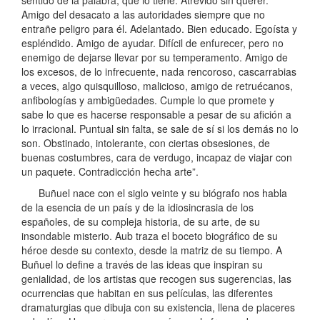
Amigo del desacato a las autoridades siempre que no
entrañe peligro para él. Adelantado. Bien educado. Egoísta y
espléndido. Amigo de ayudar. Difícil de enfurecer, pero no
enemigo de dejarse llevar por su temperamento. Amigo de
los excesos, de lo infrecuente, nada rencoroso, cascarrabias
a veces, algo quisquilloso, malicioso, amigo de retruécanos,
anfibologías y ambigüedades. Cumple lo que promete y
sabe lo que es hacerse responsable a pesar de su afición a
lo irracional. Puntual sin falta, se sale de sí si los demás no lo
son. Obstinado, intolerante, con ciertas obsesiones, de
buenas costumbres, cara de verdugo, incapaz de viajar con
un paquete. Contradicción hecha arte”.
Buñuel nace con el siglo veinte y su biógrafo nos habla
de la esencia de un país y de la idiosincrasia de los
españoles, de su compleja historia, de su arte, de su
insondable misterio. Aub traza el boceto biográfico de su
héroe desde su contexto, desde la matriz de su tiempo. A
Buñuel lo define a través de las ideas que inspiran su
genialidad, de los artistas que recogen sus sugerencias, las
ocurrencias que habitan en sus películas, las diferentes
dramaturgias que dibuja con su existencia, llena de placeres