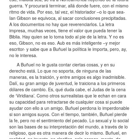
guerra. Y procurará terminar, allá donde fuere, con el mismo
ritmo de vida. Por eso, tal vez, el historiador –o lo que sea-
Ian Gibson se equivoca, al sacar conclusiones precipitadas.
A los documentos no hay que reverenciarlos. La letra
impresa, muchas veces, tiene el valor que pueda tener la
Biblia. Hay quien se lo toma todo al pie de la letra. Y no es
eso, Gibson, no es eso. Aub es más inteligente –y mejor
escritor- y sabe que a Buñuel la política le importa, pero, ay,
no le interesa.
A Buñuel no le gusta contar ciertas cosas, y en su
derecho está. Lo que no soporta, de ninguna de las
maneras, es la traición, y entre amigos es algo inadmisible.
Dalí, su gran amigo de juventud, le traiciona a los primeros
dólares de cambio. Es, qué duda cabe, el Judas de la cena
de ‘Viridiana’. Como otros surrealistas que le echan en cara
su capacidad para retractarse de cualquier cosa si puede
ayudar con ello a un amigo. Buñuel perdona lo imperdonable
si son amigos suyos. Con el tiempo, también, Buñuel pierde
la fe, pero no el sentimiento del pecado. Lo sexual y lo social
son las bases de su interpretación del mundo, a través de lo
religioso, que es otra manera de decir lo mismo. Buñuel, en
realidad, no inventa, no clasifica, solo escoge, monta, da