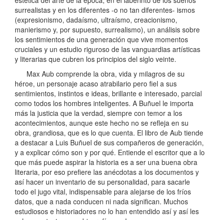
surrealistas y en los diferentes -o no tan diferentes- ismos
(expresionismo, dadaísmo, ultraísmo, creacionismo,
manierismo y, por supuesto, surrealismo), un análisis sobre
los sentimientos de una generación que vive momentos
cruciales y un estudio riguroso de las vanguardias artísticas
y literarias que cubren los principios del siglo veinte.
Max Aub comprende la obra, vida y milagros de su
héroe, un personaje acaso atrabilario pero fiel a sus
sentimientos, instintos e ideas, brillante e interesado, parcial
como todos los hombres inteligentes. A Buñuel le importa
más la justicia que la verdad, siempre con temor a los
acontecimientos, aunque este hecho no se refleja en su
obra, grandiosa, que es lo que cuenta. El libro de Aub tiende
a destacar a Luis Buñuel de sus compañeros de generación,
y a explicar cómo son y por qué. Entiende el escritor que a lo
que más puede aspirar la historia es a ser una buena obra
literaria, por eso prefiere las anécdotas a los documentos y
así hacer un inventario de su personalidad, para sacarle
todo el jugo vital, indispensable para alejarse de los fríos
datos, que a nada conducen ni nada significan. Muchos
estudiosos e historiadores no lo han entendido así y así les