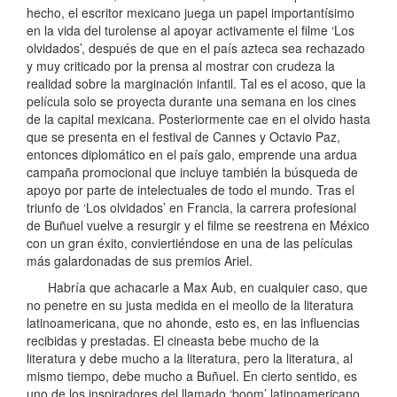
hecho, el escritor mexicano juega un papel importantísimo
en la vida del turolense al apoyar activamente el filme ‘Los
olvidados’, después de que en el país azteca sea rechazado
y muy criticado por la prensa al mostrar con crudeza la
realidad sobre la marginación infantil. Tal es el acoso, que la
película solo se proyecta durante una semana en los cines
de la capital mexicana. Posteriormente cae en el olvido hasta
que se presenta en el festival de Cannes y Octavio Paz,
entonces diplomático en el país galo, emprende una ardua
campaña promocional que incluye también la búsqueda de
apoyo por parte de intelectuales de todo el mundo. Tras el
triunfo de ‘Los olvidados’ en Francia, la carrera profesional
de Buñuel vuelve a resurgir y el filme se reestrena en México
con un gran éxito, conviertiéndose en una de las películas
más galardonadas de sus premios Ariel.
Habría que achacarle a Max Aub, en cualquier caso, que
no penetre en su justa medida en el meollo de la literatura
latinoamericana, que no ahonde, esto es, en las influencias
recibidas y prestadas. El cineasta bebe mucho de la
literatura y debe mucho a la literatura, pero la literatura, al
mismo tiempo, debe mucho a Buñuel. En cierto sentido, es
uno de los inspiradores del llamado ‘boom’ latinoamericano