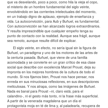
que va desvelando, poco a poco, como hila la vieja el copo,
el misterio de un hombre fundamental del siglo veinte,
envolviéndolo en las corrientes intelectuales del momento,
en un trabajo digno de aplauso, ejemplo de enseñanza y
vida. La autoconvicción, para Aub y Buñuel, es fundamental.
Con autoconvicción se han alcanzado logros extraordinarios.
Y resulta imprescindible que cualquier empeño tenga su
punto de contacto con la realidad. Aunque sea frágil, aunque
sea remoto, aunque resulte difícil de explicar.
El siglo veinte, en efecto, no sería igual sin la figura de
Buñuel, un paradigma y uno de los motores de las artes de
la centuria pasada. Buñuel, que viene de una familia
acomodada y se convierte en un gran crítico de esa clase
social que describe con excelencia Marcel Proust, deja su
impronta en los mejores hombres de la cultura de todo el
mundo. Si nos fijamos bien, Proust nos hace pensar, nos
enreda en sus minuciosas reflexiones, en sus descripciones
meticulosas. Y nos atrapa, como las imágenes de Buñuel.
Nada es banal para Proust –ni, claro está, para el
calandino-, ni el gesto más tonto, ni la frase más superficial.
A partir de la venerada magdalena que un día el
protagonista moja en té de lima y, al paladearla, recupera de