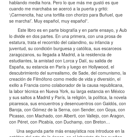
hablando media hora. Pero lo que más me gustó es que
cuando me marchaba se acercó a la puerta y gritó:
‘¡Carmencita, haz una tortilla con chorizo para Buñuel, que
se marcha!’. Muy español, muy español”.
Este libro es en parte biografía y en parte ensayo, y Aub
lo divide en dos partes. En una primera, con una prosa de
estatura, trata el recorrido del calandino, su infancia y
juventud, su condición burguesa y católica, sus escarceos
zaragozanos, su llegada a Madrid, a la residencia de
estudiantes, la amistad con Lorca y Dalí, su salida de
España, su estancia en París y luego en Hollywood, el
descubrimiento del surrealismo, de Sade, del comunismo, la
creación de Filmófono como medio de vida y diversión, el
exilio a Francia como colaborador de la causa republicana,
la labor técnica en Nueva York, su larga estancia en México
y sus saltos a Madrid y París, la religión, la política, la novela
picaresca, sus encuentros y desencuentros con Galdós, con
Baroja, con Gómez de la Serna, con Sender, con Goya, con
Picasso, con Machado, con Alberti, con Vallejo, con Aragon,
con Péret, con Picabía, con Duchamp, con Breton…
Una segunda parte más ensayística nos introduce en la
estética del arte de la época, en el laberinto de los sueños