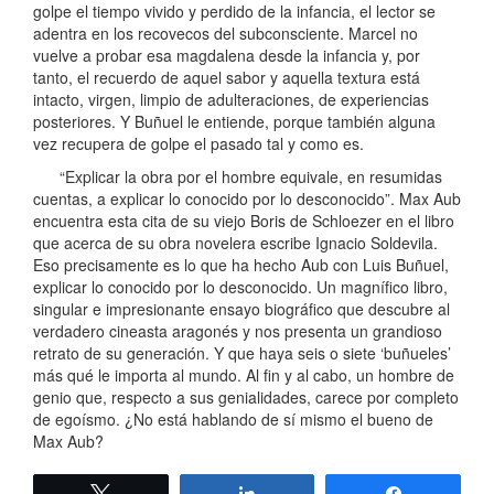
golpe el tiempo vivido y perdido de la infancia, el lector se
adentra en los recovecos del subconsciente. Marcel no
vuelve a probar esa magdalena desde la infancia y, por
tanto, el recuerdo de aquel sabor y aquella textura está
intacto, virgen, limpio de adulteraciones, de experiencias
posteriores. Y Buñuel le entiende, porque también alguna
vez recupera de golpe el pasado tal y como es.
“Explicar la obra por el hombre equivale, en resumidas
cuentas, a explicar lo conocido por lo desconocido”. Max Aub
encuentra esta cita de su viejo Boris de Schloezer en el libro
que acerca de su obra novelera escribe Ignacio Soldevila.
Eso precisamente es lo que ha hecho Aub con Luis Buñuel,
explicar lo conocido por lo desconocido. Un magnífico libro,
singular e impresionante ensayo biográfico que descubre al
verdadero cineasta aragonés y nos presenta un grandioso
retrato de su generación. Y que haya seis o siete ‘buñueles’
más qué le importa al mundo. Al fin y al cabo, un hombre de
genio que, respecto a sus genialidades, carece por completo
de egoísmo. ¿No está hablando de sí mismo el bueno de
Max Aub?
Twittear
Compartir
Compartir