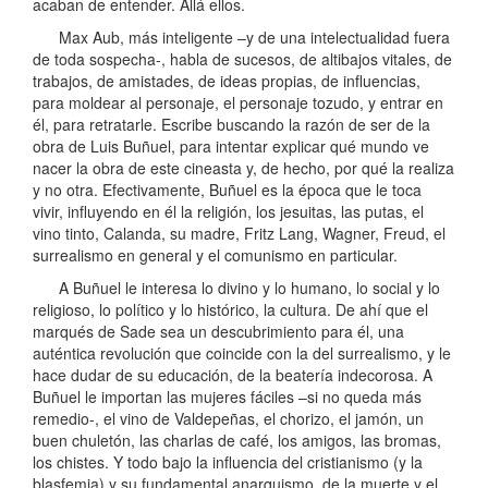
acaban de entender. Allá ellos.
Max Aub, más inteligente –y de una intelectualidad fuera
de toda sospecha-, habla de sucesos, de altibajos vitales, de
trabajos, de amistades, de ideas propias, de influencias,
para moldear al personaje, el personaje tozudo, y entrar en
él, para retratarle. Escribe buscando la razón de ser de la
obra de Luis Buñuel, para intentar explicar qué mundo ve
nacer la obra de este cineasta y, de hecho, por qué la realiza
y no otra. Efectivamente, Buñuel es la época que le toca
vivir, influyendo en él la religión, los jesuitas, las putas, el
vino tinto, Calanda, su madre, Fritz Lang, Wagner, Freud, el
surrealismo en general y el comunismo en particular.
A Buñuel le interesa lo divino y lo humano, lo social y lo
religioso, lo político y lo histórico, la cultura. De ahí que el
marqués de Sade sea un descubrimiento para él, una
auténtica revolución que coincide con la del surrealismo, y le
hace dudar de su educación, de la beatería indecorosa. A
Buñuel le importan las mujeres fáciles –si no queda más
remedio-, el vino de Valdepeñas, el chorizo, el jamón, un
buen chuletón, las charlas de café, los amigos, las bromas,
los chistes. Y todo bajo la influencia del cristianismo (y la
blasfemia) y su fundamental anarquismo, de la muerte y el