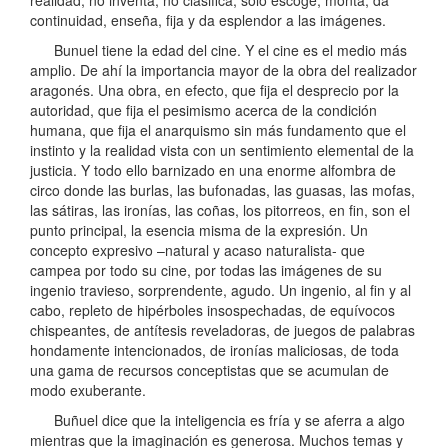
continuidad, enseña, fija y da esplendor a las imágenes.
Bunuel tiene la edad del cine. Y el cine es el medio más
amplio. De ahí la importancia mayor de la obra del realizador
aragonés. Una obra, en efecto, que fija el desprecio por la
autoridad, que fija el pesimismo acerca de la condición
humana, que fija el anarquismo sin más fundamento que el
instinto y la realidad vista con un sentimiento elemental de la
justicia. Y todo ello barnizado en una enorme alfombra de
circo donde las burlas, las bufonadas, las guasas, las mofas,
las sátiras, las ironías, las coñas, los pitorreos, en fin, son el
punto principal, la esencia misma de la expresión. Un
concepto expresivo –natural y acaso naturalista- que
campea por todo su cine, por todas las imágenes de su
ingenio travieso, sorprendente, agudo. Un ingenio, al fin y al
cabo, repleto de hipérboles insospechadas, de equívocos
chispeantes, de antítesis reveladoras, de juegos de palabras
hondamente intencionados, de ironías maliciosas, de toda
una gama de recursos conceptistas que se acumulan de
modo exuberante.
Buñuel dice que la inteligencia es fría y se aferra a algo
mientras que la imaginación es generosa. Muchos temas y