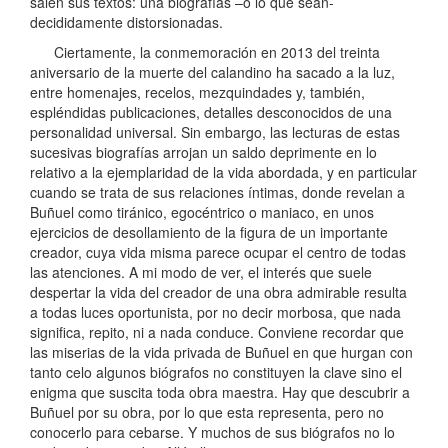
salen sus textos: una biografías –o lo que sean-
decididamente distorsionadas.
Ciertamente, la conmemoración en 2013 del treinta
aniversario de la muerte del calandino ha sacado a la luz,
entre homenajes, recelos, mezquindades y, también,
espléndidas publicaciones, detalles desconocidos de una
personalidad universal. Sin embargo, las lecturas de estas
sucesivas biografías arrojan un saldo deprimente en lo
relativo a la ejemplaridad de la vida abordada, y en particular
cuando se trata de sus relaciones íntimas, donde revelan a
Buñuel como tiránico, egocéntrico o maniaco, en unos
ejercicios de desollamiento de la figura de un importante
creador, cuya vida misma parece ocupar el centro de todas
las atenciones. A mi modo de ver, el interés que suele
despertar la vida del creador de una obra admirable resulta
a todas luces oportunista, por no decir morbosa, que nada
significa, repito, ni a nada conduce. Conviene recordar que
las miserias de la vida privada de Buñuel en que hurgan con
tanto celo algunos biógrafos no constituyen la clave sino el
enigma que suscita toda obra maestra. Hay que descubrir a
Buñuel por su obra, por lo que esta representa, pero no
conocerlo para cebarse. Y muchos de sus biógrafos no lo