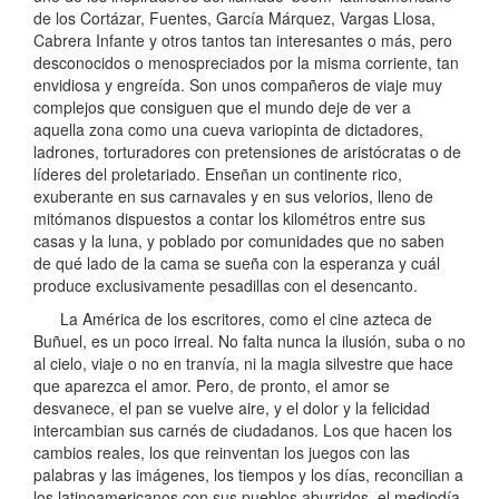
de los Cortázar, Fuentes, García Márquez, Vargas Llosa,
Cabrera Infante y otros tantos tan interesantes o más, pero
desconocidos o menospreciados por la misma corriente, tan
envidiosa y engreída. Son unos compañeros de viaje muy
complejos que consiguen que el mundo deje de ver a
aquella zona como una cueva variopinta de dictadores,
ladrones, torturadores con pretensiones de aristócratas o de
líderes del proletariado. Enseñan un continente rico,
exuberante en sus carnavales y en sus velorios, lleno de
mitómanos dispuestos a contar los kilométros entre sus
casas y la luna, y poblado por comunidades que no saben
de qué lado de la cama se sueña con la esperanza y cuál
produce exclusivamente pesadillas con el desencanto.
La América de los escritores, como el cine azteca de
Buñuel, es un poco irreal. No falta nunca la ilusión, suba o no
al cielo, viaje o no en tranvía, ni la magia silvestre que hace
que aparezca el amor. Pero, de pronto, el amor se
desvanece, el pan se vuelve aire, y el dolor y la felicidad
intercambian sus carnés de ciudadanos. Los que hacen los
cambios reales, los que reinventan los juegos con las
palabras y las imágenes, los tiempos y los días, reconcilian a
los latinoamericanos con sus pueblos aburridos, el mediodía