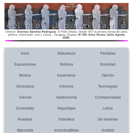
Director:
Dionisio Sánchez Rodríguez
. El Pollo Urbano. Desde 1977 la primera revista de sátira
política, información, ocio y cultura . Zaragoza. España.
Nº 254. Extra Verano (Julio Agosto
2026)
.
Inicio
Naturaleza
Pantallas
Exposiciones
Noticias
Sociedad
Música
Escenarios
Opinión
Silvicultura
Informes
Tecnologías
Ciencia
Gastronomía
Corresponsales
Entrevistas
Reportajes
Letras
Nosotras
Videoteca
Sin barreras
Mancheta
Incombustibles
Análisis