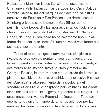
Rousseau y Marx con las de Darwin e Ionesco, las de
Unamuno y Valle-Inclán con las de Eugenio d’Ors y Galdós –
siempre Galdós-, las del marqués de Sade con los estilos
narrativos de Faulkner y Dos Passos o los dramáticos de
Strinberg e Ibsen, el solipismo de Max Stirner con el
pesimismo de Leopardi y las aporías de Kafka. Todo ello al
ritmo del nervio fílmico de Pabst, de Murnau, de Clair, de
Renoir, de Lang. El resultado no es solamente una nueva
forma de pensar, sino, también, una actividad vital frente a la
política, el sexo o el arte.
Todos ellos son amigos o adversarios, cómplices o
rivales, pero se complementan y fecundan unos a otros,
incluso cuando más se destestan: el mal gusto de Gaudí, el
desinterés absoluto por Baroja, el rudo y materialista
Georges Bataille, la obra retórica y amanerada de Lorca, la
pintura discutible de Sorolla, el estridente y excesivo Picasso
del ‘Guernica’, el aborrecimiento de la sicología y el
sicoanálisis de Freud, el desprecio por Steinbeck, las dudas
inconfesables sobre Hemingway, el presuntuoso Borges… Y
unas líneas decisivas de Edmund de Goncourt: “Todo ser
que no tenga en sí un fondo de amor apasionado por las
mujeres, las flores, los objetos de arte, el vino o lo que sea,