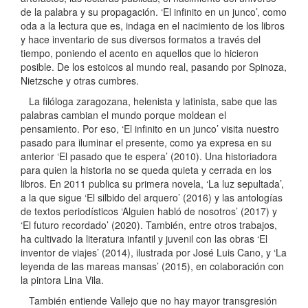
de la palabra y su propagación. ‘El infinito en un junco’, como
oda a la lectura que es, indaga en el nacimiento de los libros
y hace inventario de sus diversos formatos a través del
tiempo, poniendo el acento en aquellos que lo hicieron
posible. De los estoicos al mundo real, pasando por Spinoza,
Nietzsche y otras cumbres.
La filóloga zaragozana, helenista y latinista, sabe que las
palabras cambian el mundo porque moldean el
pensamiento. Por eso, ‘El infinito en un junco’ visita nuestro
pasado para iluminar el presente, como ya expresa en su
anterior ‘El pasado que te espera’ (2010). Una historiadora
para quien la historia no se queda quieta y cerrada en los
libros. En 2011 publica su primera novela, ‘La luz sepultada’,
a la que sigue ‘El silbido del arquero’ (2016) y las antologías
de textos periodísticos ‘Alguien habló de nosotros’ (2017) y
‘El futuro recordado’ (2020). También, entre otros trabajos,
ha cultivado la literatura infantil y juvenil con las obras ‘El
inventor de viajes’ (2014), ilustrada por José Luis Cano, y ‘La
leyenda de las mareas mansas’ (2015), en colaboración con
la pintora Lina Vila.
También entiende Vallejo que no hay mayor transgresión