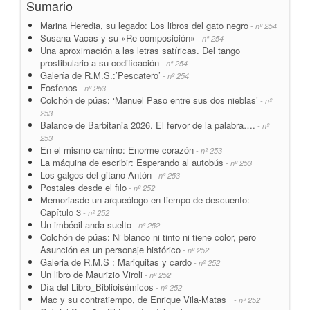
Sumario
Marina Heredia, su legado: Los libros del gato negro
- nº 254
Susana Vacas y su «Re-composición»
- nº 254
Una aproximación a las letras satíricas. Del tango
prostibulario a su codificación
- nº 254
Galería de R.M.S.:’Pescatero’
- nº 254
Fosfenos
- nº 253
Colchón de púas: ‘Manuel Paso entre sus dos nieblas’
- nº
253
Balance de Barbitania 2026. El fervor de la palabra….
- nº
253
En el mismo camino: Enorme corazón
- nº 253
La máquina de escribir: Esperando al autobús
- nº 253
Los galgos del gitano Antón
- nº 253
Postales desde el filo
- nº 252
Memoriasde un arqueólogo en tiempo de descuento:
Capítulo 3
- nº 252
Un imbécil anda suelto
- nº 252
Colchón de púas: Ni blanco ni tinto ni tiene color, pero
Asunción es un personaje histórico
- nº 252
Galeria de R.M.S : Mariquitas y cardo
- nº 252
Un libro de Maurizio Viroli
- nº 252
Día del Libro_Biblioisémicos
- nº 252
Mac y su contratiempo, de Enrique Vila-Matas
- nº 252