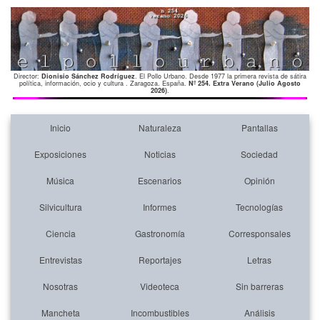
Director:
Dionisio Sánchez Rodríguez
. El Pollo Urbano. Desde 1977 la primera revista de sátira
política, información, ocio y cultura . Zaragoza. España.
Nº 254. Extra Verano (Julio Agosto
2026)
.
Inicio
Naturaleza
Pantallas
Exposiciones
Noticias
Sociedad
Música
Escenarios
Opinión
Silvicultura
Informes
Tecnologías
Ciencia
Gastronomía
Corresponsales
Entrevistas
Reportajes
Letras
Nosotras
Videoteca
Sin barreras
Mancheta
Incombustibles
Análisis