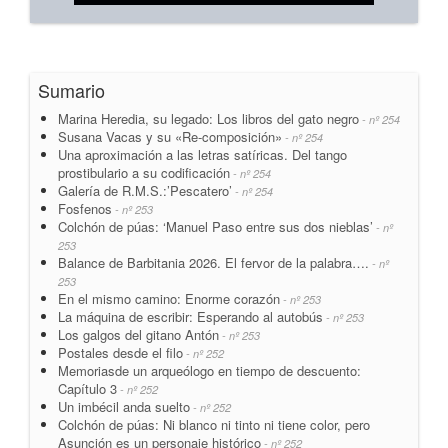
Sumario
Marina Heredia, su legado: Los libros del gato negro
- nº 254
Susana Vacas y su «Re-composición»
- nº 254
Una aproximación a las letras satíricas. Del tango
prostibulario a su codificación
- nº 254
Galería de R.M.S.:’Pescatero’
- nº 254
Fosfenos
- nº 253
Colchón de púas: ‘Manuel Paso entre sus dos nieblas’
- nº
253
Balance de Barbitania 2026. El fervor de la palabra….
- nº
253
En el mismo camino: Enorme corazón
- nº 253
La máquina de escribir: Esperando al autobús
- nº 253
Los galgos del gitano Antón
- nº 253
Postales desde el filo
- nº 252
Memoriasde un arqueólogo en tiempo de descuento:
Capítulo 3
- nº 252
Un imbécil anda suelto
- nº 252
Colchón de púas: Ni blanco ni tinto ni tiene color, pero
Asunción es un personaje histórico
- nº 252