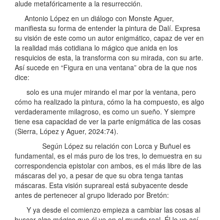
alude metafóricamente a la resurrección.
Antonio López en un diálogo con Monste Aguer,
manifiesta su forma de entender la pintura de Dalí. Expresa
su visión de este como un autor enigmático, capaz de ver en
la realidad más cotidiana lo mágico que anida en los
resquicios de esta, la transforma con su mirada, con su arte.
Así sucede en “Figura en una ventana” obra de la que nos
dice:
solo es una mujer mirando el mar por la ventana, pero
cómo ha realizado la pintura, cómo la ha compuesto, es algo
verdaderamente milagroso, es como un sueño. Y siempre
tiene esa capacidad de ver la parte enigmática de las cosas
(Sierra, López y Aguer, 2024:74).
Según López su relación con Lorca y Buñuel es
fundamental, es el más puro de los tres, lo demuestra en su
correspondencia epistolar con ambos, es el más libre de las
máscaras del yo, a pesar de que su obra tenga tantas
máscaras. Esta visión suprareal está subyacente desde
antes de pertenecer al grupo liderado por Bretón:
Y ya desde el comienzo empieza a cambiar las cosas al
buscar algo mágico que él ve en el mundo real. Él lo ve así,