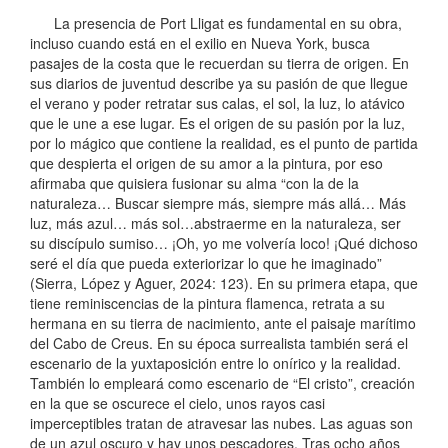
La presencia de Port Lligat es fundamental en su obra,
incluso cuando está en el exilio en Nueva York, busca
pasajes de la costa que le recuerdan su tierra de origen. En
sus diarios de juventud describe ya su pasión de que llegue
el verano y poder retratar sus calas, el sol, la luz, lo atávico
que le une a ese lugar. Es el origen de su pasión por la luz,
por lo mágico que contiene la realidad, es el punto de partida
que despierta el origen de su amor a la pintura, por eso
afirmaba que quisiera fusionar su alma “con la de la
naturaleza… Buscar siempre más, siempre más allá… Más
luz, más azul… más sol…abstraerme en la naturaleza, ser
su discípulo sumiso… ¡Oh, yo me volvería loco! ¡Qué dichoso
seré el día que pueda exteriorizar lo que he imaginado”
(Sierra, López y Aguer, 2024: 123). En su primera etapa, que
tiene reminiscencias de la pintura flamenca, retrata a su
hermana en su tierra de nacimiento, ante el paisaje marítimo
del Cabo de Creus. En su época surrealista también será el
escenario de la yuxtaposición entre lo onírico y la realidad.
También lo empleará como escenario de “El cristo”, creación
en la que se oscurece el cielo, unos rayos casi
imperceptibles tratan de atravesar las nubes. Las aguas son
de un azul oscuro y hay unos pescadores. Tras ocho años