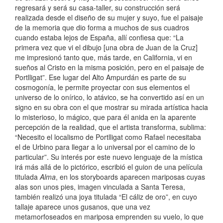
regresará y será su casa-taller, su construcción será
realizada desde el diseño de su mujer y suyo, fue el paisaje
de la memoria que dio forma a muchos de sus cuadros
cuando estaba lejos de España, allí confiesa que: “La
primera vez que vi el dibujo [una obra de Juan de la Cruz]
me impresionó tanto que, más tarde, en California, vi en
sueños al Cristo en la misma posición, pero en el paisaje de
Portlligat”. Ese lugar del Alto Ampurdán es parte de su
cosmogonía, le permite proyectar con sus elementos el
universo de lo onírico, lo atávico, se ha convertido así en un
signo en su obra con el que mostrar su mirada artística hacia
lo misterioso, lo mágico, que para él anida en la aparente
percepción de la realidad, que el artista transforma, sublima:
“Necesito el localismo de Portlligat como Rafael necesitaba
el de Urbino para llegar a lo universal por el camino de lo
particular”. Su interés por este nuevo lenguaje de la mística
irá más allá de lo pictórico, escribió el guion de una película
titulada
Alma
, en los storyboards aparecen mariposas cuyas
alas son unos pies, imagen vinculada a Santa Teresa,
también realizó una joya titulada “El cáliz de oro”, en cuyo
tallaje aparece unos gusanos, que una vez
metamorfoseados en mariposa emprenden su vuelo, lo que