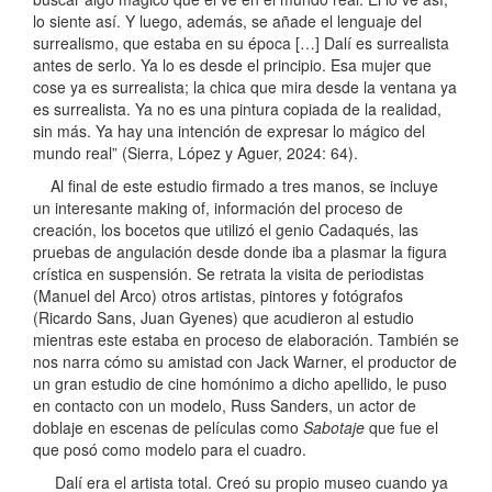
lo siente así. Y luego, además, se añade el lenguaje del
surrealismo, que estaba en su época […] Dalí es surrealista
antes de serlo. Ya lo es desde el principio. Esa mujer que
cose ya es surrealista; la chica que mira desde la ventana ya
es surrealista. Ya no es una pintura copiada de la realidad,
sin más. Ya hay una intención de expresar lo mágico del
mundo real” (Sierra, López y Aguer, 2024: 64).
Al final de este estudio firmado a tres manos, se incluye
un interesante making of, información del proceso de
creación, los bocetos que utilizó el genio Cadaqués, las
pruebas de angulación desde donde iba a plasmar la figura
crística en suspensión. Se retrata la visita de periodistas
(Manuel del Arco) otros artistas, pintores y fotógrafos
(Ricardo Sans, Juan Gyenes) que acudieron al estudio
mientras este estaba en proceso de elaboración. También se
nos narra cómo su amistad con Jack Warner, el productor de
un gran estudio de cine homónimo a dicho apellido, le puso
en contacto con un modelo, Russ Sanders, un actor de
doblaje en escenas de películas como
Sabotaje
que fue el
que posó como modelo para el cuadro.
Dalí era el artista total. Creó su propio museo cuando ya