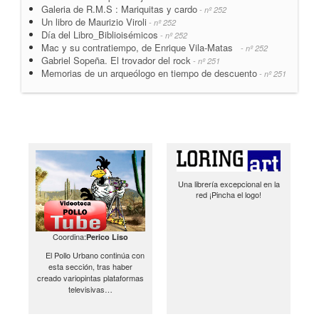
Galeria de R.M.S : Mariquitas y cardo
- nº 252
Un libro de Maurizio Viroli
- nº 252
Día del Libro_Biblioisémicos
- nº 252
Mac y su contratiempo, de Enrique Vila-Matas
- nº 252
Gabriel Sopeña. El trovador del rock
- nº 251
Memorias de un arqueólogo en tiempo de descuento
- nº 251
Una librería excepcional en la
red ¡Pincha el logo!
Coordina:
Perico Liso
El Pollo Urbano continúa con
esta sección, tras haber
creado variopintas plataformas
televisivas…