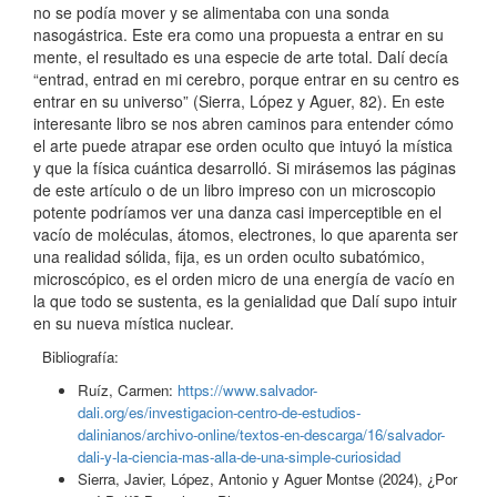
no se podía mover y se alimentaba con una sonda
nasogástrica. Este era como una propuesta a entrar en su
mente, el resultado es una especie de arte total. Dalí decía
“entrad, entrad en mi cerebro, porque entrar en su centro es
entrar en su universo” (Sierra, López y Aguer, 82). En este
interesante libro se nos abren caminos para entender cómo
el arte puede atrapar ese orden oculto que intuyó la mística
y que la física cuántica desarrolló. Si mirásemos las páginas
de este artículo o de un libro impreso con un microscopio
potente podríamos ver una danza casi imperceptible en el
vacío de moléculas, átomos, electrones, lo que aparenta ser
una realidad sólida, fija, es un orden oculto subatómico,
microscópico, es el orden micro de una energía de vacío en
la que todo se sustenta, es la genialidad que Dalí supo intuir
en su nueva mística nuclear.
Bibliografía:
Ruíz, Carmen:
https://www.salvador-
dali.org/es/investigacion-centro-de-estudios-
dalinianos/archivo-online/textos-en-descarga/16/salvador-
dali-y-la-ciencia-mas-alla-de-una-simple-curiosidad
Sierra, Javier, López, Antonio y Aguer Montse (2024), ¿Por