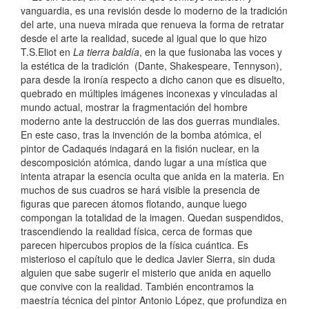
vanguardia, es una revisión desde lo moderno de la tradición
del arte, una nueva mirada que renueva la forma de retratar
desde el arte la realidad, sucede al igual que lo que hizo
T.S.Eliot en
La tierra baldía
, en la que fusionaba las voces y
la estética de la tradición (Dante, Shakespeare, Tennyson),
para desde la ironía respecto a dicho canon que es disuelto,
quebrado en múltiples imágenes inconexas y vinculadas al
mundo actual, mostrar la fragmentación del hombre
moderno ante la destrucción de las dos guerras mundiales.
En este caso, tras la invención de la bomba atómica, el
pintor de Cadaqués indagará en la fisión nuclear, en la
descomposición atómica, dando lugar a una mística que
intenta atrapar la esencia oculta que anida en la materia. En
muchos de sus cuadros se hará visible la presencia de
figuras que parecen átomos flotando, aunque luego
compongan la totalidad de la imagen. Quedan suspendidos,
trascendiendo la realidad física, cerca de formas que
parecen hipercubos propios de la física cuántica. Es
misterioso el capítulo que le dedica Javier Sierra, sin duda
alguien que sabe sugerir el misterio que anida en aquello
que convive con la realidad. También encontramos la
maestría técnica del pintor Antonio López, que profundiza en