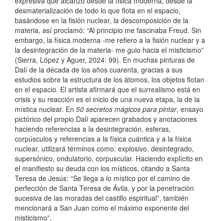
expresiva que alcanzó desde la física moderna, desde la
desmaterialización de todo lo que flota en el espacio,
basándose en la fisión nuclear, la descomposición de la
materia, así proclamó: “Al principio me fascinaba Freud. Sin
embargo, la física moderna -me refiero a la fisión nuclear y a
la desintegración de la materia- me guio hacia el misticismo”
(Sierra, López y Aguer, 2024: 99). En muchas pinturas de
Dalí de la década de los años cuarenta, gracias a sus
estudios sobre la estructura de los átomos, los objetos flotan
en el espacio. El artista afirmará que el surrealismo está en
crisis y su reacción es el inicio de una nueva etapa, la de la
mística nuclear. En
50 secretos mágicos para pintar
, ensayo
pictórico del propio Dalí aparecen grabados y anotaciones
haciendo referencias a la desintegración, esferas,
corpúsculos y referencias a la física cuántica y a la física
nuclear, utilizará términos como: explosivo, desintegrado,
supersónico, ondulatorio, corpuscular. Haciendo explícito en
el manifiesto su deuda con los místicos, citando a Santa
Teresa de Jesús: “Se llega a lo místico por el camino de
perfección de Santa Teresa de Ávila, y por la penetración
sucesiva de las moradas del castillo espiritual”, también
mencionará a San Juan como el máximo exponente del
misticismo”.