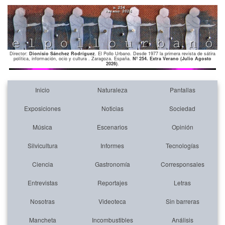
Director:
Dionisio Sánchez Rodríguez
. El Pollo Urbano. Desde 1977 la primera revista de sátira
política, información, ocio y cultura . Zaragoza. España.
Nº 254. Extra Verano (Julio Agosto
2026)
.
Inicio
Naturaleza
Pantallas
Exposiciones
Noticias
Sociedad
Música
Escenarios
Opinión
Silvicultura
Informes
Tecnologías
Ciencia
Gastronomía
Corresponsales
Entrevistas
Reportajes
Letras
Nosotras
Videoteca
Sin barreras
Mancheta
Incombustibles
Análisis