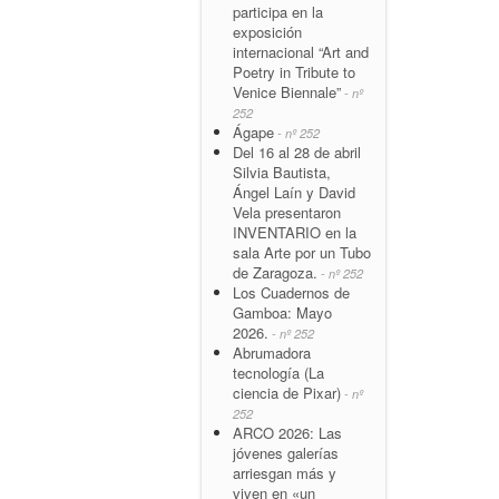
participa en la
exposición
internacional “Art and
Poetry in Tribute to
Venice Biennale”
- nº
252
Ágape
- nº 252
Del 16 al 28 de abril
Silvia Bautista,
Ángel Laín y David
Vela presentaron
INVENTARIO en la
sala Arte por un Tubo
de Zaragoza.
- nº 252
Los Cuadernos de
Gamboa: Mayo
2026.
- nº 252
Abrumadora
tecnología (La
ciencia de Pixar)
- nº
252
ARCO 2026: Las
jóvenes galerías
arriesgan más y
viven en «un