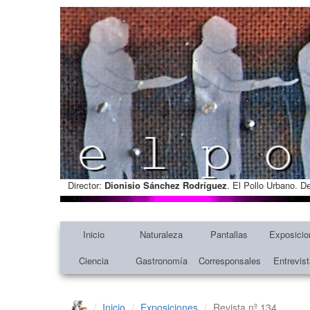
Director:
Dionisio Sánchez Rodríguez
. El Pollo Urbano. D
Inicio
Naturaleza
Pantallas
Exposicio
Ciencia
Gastronomía
Corresponsales
Entrevis
Inicio
Exposiciones
Revista nº 134