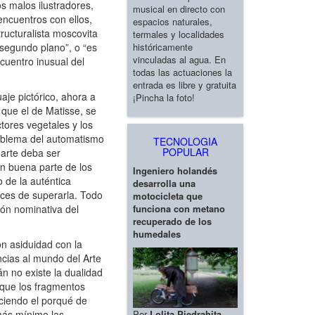
os malos ilustradores,
musical en directo con
encuentros con ellos,
espacios naturales,
ructuralista moscovita
termales y localidades
históricamente
segundo plano”, o “es
vinculadas al agua. En
cuentro inusual del
todas las actuaciones la
entrada es libre y gratuita
aje pictórico, ahora a
¡Pincha la foto!
 que el de Matisse, se
ores vegetales y los
roblema del automatismo
TECNOLOGIA
POPULAR
 arte deba ser
on buena parte de los
Ingeniero holandés
o de la auténtica
desarrolla una
aces de superarla. Todo
motocicleta que
funciona con metano
ión nominativa del
recuperado de los
humedales
n asiduidad con la
ncias al mundo del Arte
án no existe la dualidad
ique los fragmentos
ciendo el porqué de
Por
Lolita Piedrahita
 más mínimo las