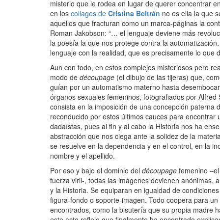
misterio que le rodea en lugar de querer concentrar en
en los
collages de
Cristina Beltrán
no es ella la que s
aquellos que fracturan como un marca-páginas la contin
Roman Jakobson: “… el lenguaje deviene más revolucio
la poesía la que nos protege contra la automatización
lenguaje con la realidad, que es precisamente lo que d
Aun con todo, en estos complejos misteriosos pero rea
modo de
découpage
(el dibujo de las tijeras) que, c
guían por un automatismo materno hasta desembocar u
órganos sexuales femeninos, fotografiados por Alfred
consista en la imposición de una concepción paterna d
reconducido por estos últimos cauces para encontrar un
dadaístas, pues al fin y al cabo la Historia nos ha ens
abstracción que nos ciega ante la solidez de la mater
se resuelve en la dependencia y en el control, en la i
nombre y el apellido.
Por eso y bajo el dominio del
découpage
femenino –el 
fuerza viril-, todas las imágenes devienen anónimas, a
y la Historia. Se equiparan en igualdad de condiciones 
figura-fondo o soporte-imagen. Todo coopera para un m
encontrados, como la bisutería que su propia madre h
este acto reflejo que finalmente ha encontrado explic