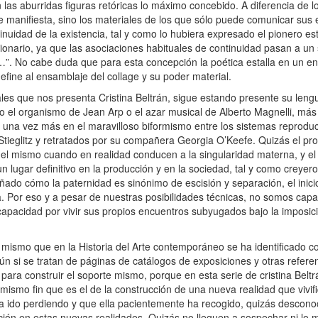
 las aburridas figuras retóricas lo máximo concebido. A diferencia de l
e manifiesta, sino los materiales de los que sólo puede comunicar sus 
uidad de la existencia, tal y como lo hubiera expresado el pionero est
nario, ya que las asociaciones habituales de continuidad pasan a un 
…”. No cabe duda que para esta concepción la poética estalla en un en
efine al ensamblaje del collage y su poder material.
les que nos presenta Cristina Beltrán, sigue estando presente su lengu
omo el organismo de Jean Arp o el azar musical de Alberto Magnelli, más
na vez más en el maravilloso biformismo entre los sistemas reproduct
 Stieglitz y retratados por su compañera Georgia O’Keefe. Quizás el p
el mismo cuando en realidad conducen a la singularidad materna, y el
 lugar definitivo en la producción y en la sociedad, tal y como creyer
eñado cómo la paternidad es sinónimo de escisión y separación, el inici
ia. Por eso y a pesar de nuestras posibilidades técnicas, no somos cap
ncapacidad por vivir sus propios encuentros subyugados bajo la imposic
mismo que en la Historia del Arte contemporáneo se ha identificado co
ún si se tratan de páginas de catálogos de exposiciones y otras refere
para construir el soporte mismo, porque en esta serie de cristina Beltr
ismo fin que es el de la construcción de una nueva realidad que vivif
a ido perdiendo y que ella pacientemente ha recogido, quizás descono
ación en estas nuevas realidades. Quizás no lleguen a sospechar ni lo