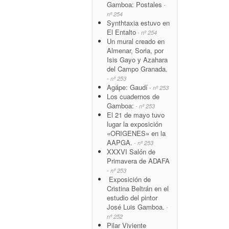
Gamboa: Postales
-
nº 254
Synthtaxia estuvo en
El Entalto
- nº 254
Un mural creado en
Almenar, Soria, por
Isis Gayo y Azahara
del Campo Granada.
- nº 253
Agápe: Gaudí
- nº 253
Los cuadernos de
Gamboa:
- nº 253
El 21 de mayo tuvo
lugar la exposición
«ORIGENES» en la
AAPGA.
- nº 253
XXXVI Salón de
Primavera de ADAFA
- nº 253
Exposición de
Cristina Beltrán en el
estudio del pintor
José Luis Gamboa.
-
nº 252
Pilar Viviente