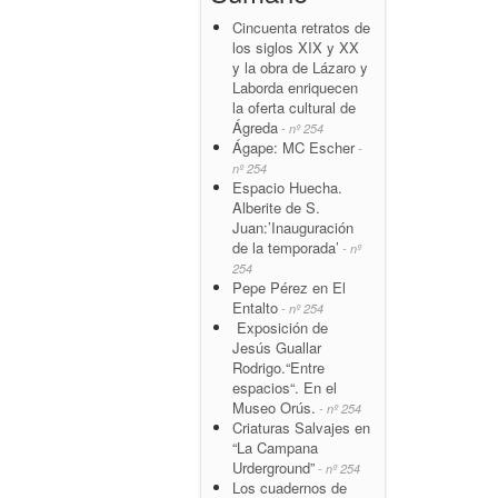
Cincuenta retratos de
los siglos XIX y XX
y la obra de Lázaro y
Laborda enriquecen
la oferta cultural de
Ágreda
- nº 254
Ágape: MC Escher
-
nº 254
Espacio Huecha.
Alberite de S.
Juan:’Inauguración
de la temporada’
- nº
254
Pepe Pérez en El
Entalto
- nº 254
Exposición de
Jesús Guallar
Rodrigo.“Entre
espacios“. En el
Museo Orús.
- nº 254
Criaturas Salvajes en
“La Campana
Urderground”
- nº 254
Los cuadernos de