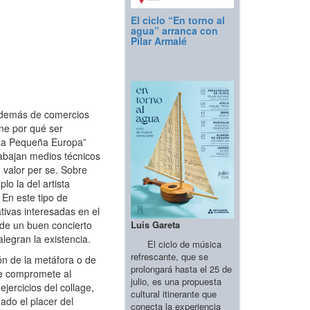
El ciclo “En torno al
agua” arranca con
Pilar Armalé
, además de comercios
ene por qué ser
“La Pequeña Europa”
trabajan medios técnicos
n valor per se. Sobre
o la del artista
 En este tipo de
tivas interesadas en el
Luis Gareta
 de un buen concierto
legran la existencia.
El ciclo de música
refrescante, que se
ón de la metáfora o de
prolongará hasta el 25 de
ue compromete al
julio, es una propuesta
jercicios del collage,
cultural itinerante que
ado el placer del
conecta la experiencia