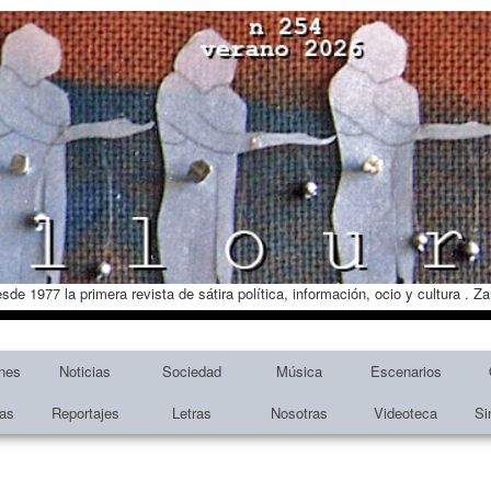
esde 1977 la primera revista de sátira política, información, ocio y cultura . 
nes
Noticias
Sociedad
Música
Escenarios
tas
Reportajes
Letras
Nosotras
Videoteca
Si