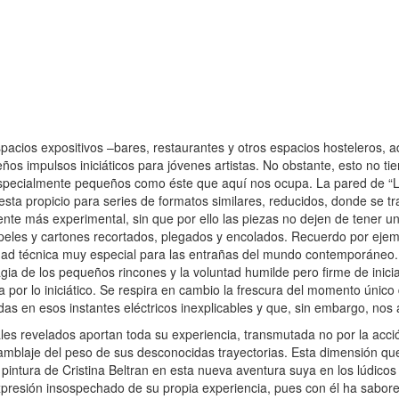
 espacios expositivos –bares, restaurantes y otros espacios hosteleros
ños impulsos iniciáticos para jóvenes artistas. No obstante, esto no ti
 especialmente pequeños como éste que aquí nos ocupa. La pared de 
presta propicio para series de formatos similares, reducidos, donde se 
iente más experimental, sin que por ello las piezas no dejen de tener u
eles y cartones recortados, plegados y encolados. Recuerdo por ejempl
lidad técnica muy especial para las entrañas del mundo contemporáneo.
ia de los pequeños rincones y la voluntad humilde pero firme de inicia
 por lo iniciático. Se respira en cambio la frescura del momento único
s en esos instantes eléctricos inexplicables y que, sin embargo, nos a
les revelados aportan toda su experiencia, transmutada no por la acci
ensamblaje del peso de sus desconocidas trayectorias. Esta dimensión q
intura de Cristina Beltran en esta nueva aventura suya en los lúdicos e
expresión insospechado de su propia experiencia, pues con él ha sabore