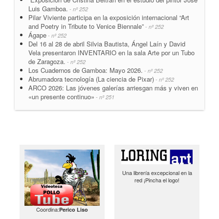
Luis Gamboa.
- nº 252
Pilar Viviente participa en la exposición internacional “Art
and Poetry in Tribute to Venice Biennale”
- nº 252
Ágape
- nº 252
Del 16 al 28 de abril Silvia Bautista, Ángel Laín y David
Vela presentaron INVENTARIO en la sala Arte por un Tubo
de Zaragoza.
- nº 252
Los Cuadernos de Gamboa: Mayo 2026.
- nº 252
Abrumadora tecnología (La ciencia de Pixar)
- nº 252
ARCO 2026: Las jóvenes galerías arriesgan más y viven en
«un presente continuo»
- nº 251
Una librería excepcional en la
red ¡Pincha el logo!
Coordina:
Perico Liso