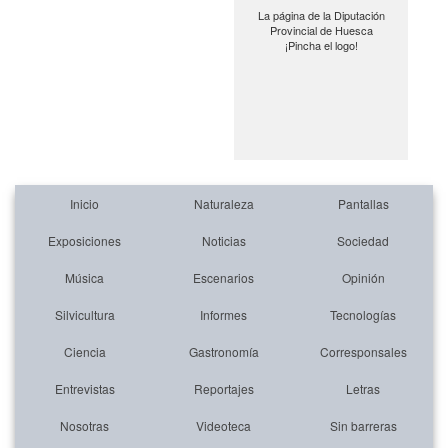
La página de la Diputación
Provincial de Huesca
¡Pincha el logo!
Inicio
Naturaleza
Pantallas
Exposiciones
Noticias
Sociedad
Música
Escenarios
Opinión
Silvicultura
Informes
Tecnologías
Ciencia
Gastronomía
Corresponsales
Entrevistas
Reportajes
Letras
Nosotras
Videoteca
Sin barreras