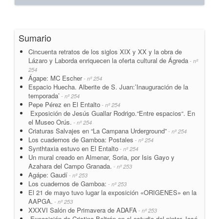
Sumario
Cincuenta retratos de los siglos XIX y XX y la obra de
Lázaro y Laborda enriquecen la oferta cultural de Ágreda
- nº
254
Ágape: MC Escher
- nº 254
Espacio Huecha. Alberite de S. Juan:’Inauguración de la
temporada’
- nº 254
Pepe Pérez en El Entalto
- nº 254
Exposición de Jesús Guallar Rodrigo.“Entre espacios“. En
el Museo Orús.
- nº 254
Criaturas Salvajes en “La Campana Urderground”
- nº 254
Los cuadernos de Gamboa: Postales
- nº 254
Synthtaxia estuvo en El Entalto
- nº 254
Un mural creado en Almenar, Soria, por Isis Gayo y
Azahara del Campo Granada.
- nº 253
Agápe: Gaudí
- nº 253
Los cuadernos de Gamboa:
- nº 253
El 21 de mayo tuvo lugar la exposición «ORIGENES» en la
AAPGA.
- nº 253
XXXVI Salón de Primavera de ADAFA
- nº 253
Exposición de Cristina Beltrán en el estudio del pintor José