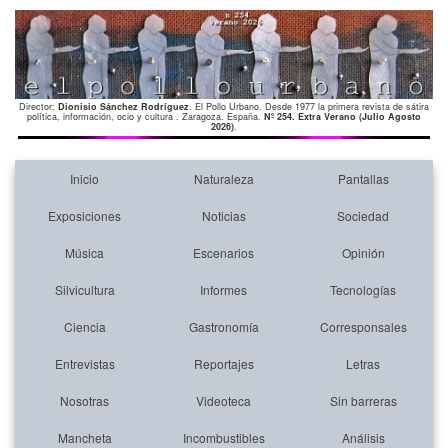
Director:
Dionisio Sánchez Rodríguez
. El Pollo Urbano. Desde 1977 la primera revista de sátira
política, información, ocio y cultura . Zaragoza. España.
Nº 254. Extra Verano (Julio Agosto
2026)
.
Inicio
Naturaleza
Pantallas
Exposiciones
Noticias
Sociedad
Música
Escenarios
Opinión
Silvicultura
Informes
Tecnologías
Ciencia
Gastronomía
Corresponsales
Entrevistas
Reportajes
Letras
Nosotras
Videoteca
Sin barreras
Mancheta
Incombustibles
Análisis