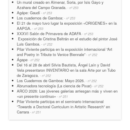
Un mural creado en Almenar, Soria, por Isis Gayo y
Azahara del Campo Granada.
- nº 253
Agápe: Gaudí
- nº 253
Los cuadernos de Gamboa:
- nº 253
El 21 de mayo tuvo lugar la exposición «ORIGENES» en la
AAPGA.
- nº 253
XXXVI Salón de Primavera de ADAFA
- nº 253
Exposición de Cristina Beltrán en el estudio del pintor José
Luis Gamboa.
- nº 252
Pilar Viviente participa en la exposición internacional “Art
and Poetry in Tribute to Venice Biennale”
- nº 252
Ágape
- nº 252
Del 16 al 28 de abril Silvia Bautista, Ángel Laín y David
Vela presentaron INVENTARIO en la sala Arte por un Tubo
de Zaragoza.
- nº 252
Los Cuadernos de Gamboa: Mayo 2026.
- nº 252
Abrumadora tecnología (La ciencia de Pixar)
- nº 252
ARCO 2026: Las jóvenes galerías arriesgan más y viven en
«un presente continuo»
- nº 251
Pilar Viviente participa en el seminario internacional
“Towards a Doctoral Curriculum in Artistic Research” en
Carrara
- nº 251