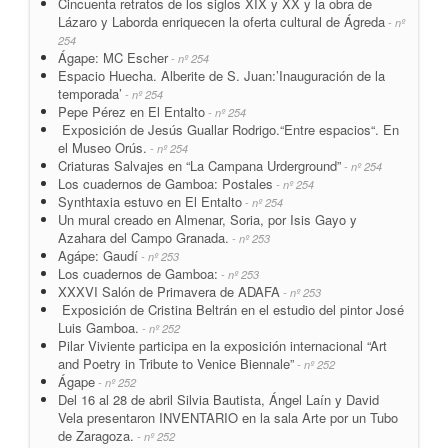
Cincuenta retratos de los siglos XIX y XX y la obra de
Lázaro y Laborda enriquecen la oferta cultural de Ágreda
- nº
254
Ágape: MC Escher
- nº 254
Espacio Huecha. Alberite de S. Juan:’Inauguración de la
temporada’
- nº 254
Pepe Pérez en El Entalto
- nº 254
Exposición de Jesús Guallar Rodrigo.“Entre espacios“. En
el Museo Orús.
- nº 254
Criaturas Salvajes en “La Campana Urderground”
- nº 254
Los cuadernos de Gamboa: Postales
- nº 254
Synthtaxia estuvo en El Entalto
- nº 254
Un mural creado en Almenar, Soria, por Isis Gayo y
Azahara del Campo Granada.
- nº 253
Agápe: Gaudí
- nº 253
Los cuadernos de Gamboa:
- nº 253
XXXVI Salón de Primavera de ADAFA
- nº 253
Exposición de Cristina Beltrán en el estudio del pintor José
Luis Gamboa.
- nº 252
Pilar Viviente participa en la exposición internacional “Art
and Poetry in Tribute to Venice Biennale”
- nº 252
Ágape
- nº 252
Del 16 al 28 de abril Silvia Bautista, Ángel Laín y David
Vela presentaron INVENTARIO en la sala Arte por un Tubo
de Zaragoza.
- nº 252