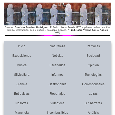
Director:
Dionisio Sánchez Rodríguez
. El Pollo Urbano. Desde 1977 la primera revista de sátira
política, información, ocio y cultura . Zaragoza. España.
Nº 254. Extra Verano (Julio Agosto
2026)
.
Inicio
Naturaleza
Pantallas
Exposiciones
Noticias
Sociedad
Música
Escenarios
Opinión
Silvicultura
Informes
Tecnologías
Ciencia
Gastronomía
Corresponsales
Entrevistas
Reportajes
Letras
Nosotras
Videoteca
Sin barreras
Mancheta
Incombustibles
Análisis