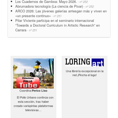
Los Cuadernos de Gamboa: Mayo 2026.
- nº 252
Abrumadora tecnología (La ciencia de Pixar)
- nº 252
ARCO 2026: Las jóvenes galerías arriesgan más y viven en
«un presente continuo»
- nº 251
Pilar Viviente participa en el seminario internacional
“Towards a Doctoral Curriculum in Artistic Research” en
Carrara
- nº 251
Una librería excepcional en la
red ¡Pincha el logo!
Coordina:
Perico Liso
El Pollo Urbano continúa con
esta sección, tras haber
creado variopintas plataformas
televisivas…