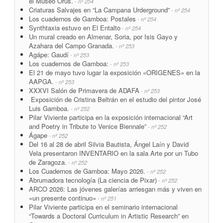
el Museo Orús.
- nº 254
Criaturas Salvajes en “La Campana Urderground”
- nº 254
Los cuadernos de Gamboa: Postales
- nº 254
Synthtaxia estuvo en El Entalto
- nº 254
Un mural creado en Almenar, Soria, por Isis Gayo y
Azahara del Campo Granada.
- nº 253
Agápe: Gaudí
- nº 253
Los cuadernos de Gamboa:
- nº 253
El 21 de mayo tuvo lugar la exposición «ORIGENES» en la
AAPGA.
- nº 253
XXXVI Salón de Primavera de ADAFA
- nº 253
Exposición de Cristina Beltrán en el estudio del pintor José
Luis Gamboa.
- nº 252
Pilar Viviente participa en la exposición internacional “Art
and Poetry in Tribute to Venice Biennale”
- nº 252
Ágape
- nº 252
Del 16 al 28 de abril Silvia Bautista, Ángel Laín y David
Vela presentaron INVENTARIO en la sala Arte por un Tubo
de Zaragoza.
- nº 252
Los Cuadernos de Gamboa: Mayo 2026.
- nº 252
Abrumadora tecnología (La ciencia de Pixar)
- nº 252
ARCO 2026: Las jóvenes galerías arriesgan más y viven en
«un presente continuo»
- nº 251
Pilar Viviente participa en el seminario internacional
“Towards a Doctoral Curriculum in Artistic Research” en