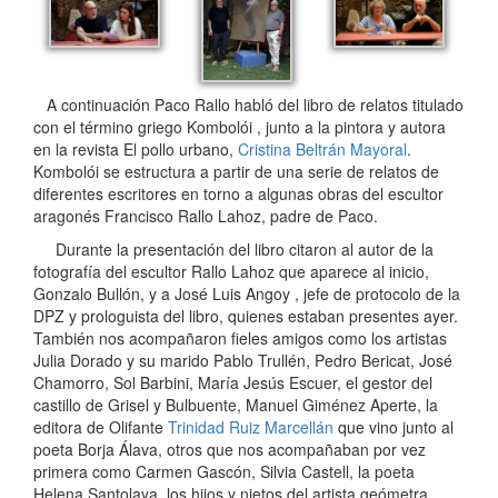
A continuación Paco Rallo habló del libro de relatos titulado
con el término griego Kombolói , junto a la pintora y autora
en la revista El pollo urbano,
Cristina Beltrán Mayoral
.
Kombolói se estructura a partir de una serie de relatos de
diferentes escritores en torno a algunas obras del escultor
aragonés Francisco Rallo Lahoz, padre de Paco.
Durante la presentación del libro citaron al autor de la
fotografía del escultor Rallo Lahoz que aparece al inicio,
Gonzalo Bullón, y a José Luis Angoy , jefe de protocolo de la
DPZ y prologuista del libro, quienes estaban presentes ayer.
También nos acompañaron fieles amigos como los artistas
Julia Dorado y su marido Pablo Trullén, Pedro Bericat, José
Chamorro, Sol Barbini, María Jesús Escuer, el gestor del
castillo de Grisel y Bulbuente, Manuel Giménez Aperte, la
editora de Olifante
Trinidad Ruiz Marcellán
que vino junto al
poeta Borja Álava, otros que nos acompañaban por vez
primera como Carmen Gascón, Silvia Castell, la poeta
Helena Santolaya, los hijos y nietos del artista geómetra