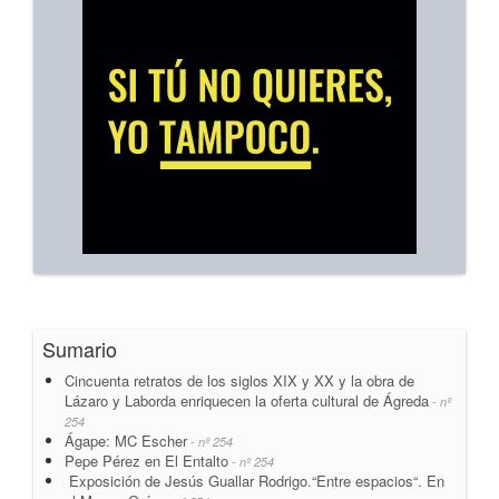
Sumario
Cincuenta retratos de los siglos XIX y XX y la obra de
Lázaro y Laborda enriquecen la oferta cultural de Ágreda
- nº
254
Ágape: MC Escher
- nº 254
Pepe Pérez en El Entalto
- nº 254
Exposición de Jesús Guallar Rodrigo.“Entre espacios“. En