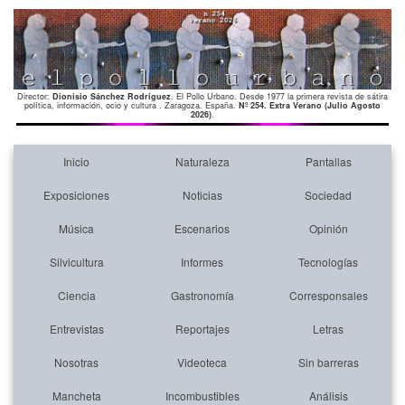
Director:
Dionisio Sánchez Rodríguez
. El Pollo Urbano. Desde 1977 la primera revista de sátira
política, información, ocio y cultura . Zaragoza. España.
Nº 254. Extra Verano (Julio Agosto
2026)
.
Inicio
Naturaleza
Pantallas
Exposiciones
Noticias
Sociedad
Música
Escenarios
Opinión
Silvicultura
Informes
Tecnologías
Ciencia
Gastronomía
Corresponsales
Entrevistas
Reportajes
Letras
Nosotras
Videoteca
Sin barreras
Mancheta
Incombustibles
Análisis