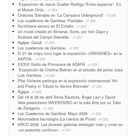
Exposición de Jesús Guallar Rodrigo.“Entre espacios“. En
el Museo Orús.
- nº 254
Criaturas Salvajes en “La Campana Urderground”
- nº 254
Los cuadernos de Gamboa: Postales
- nº 254
Synthtaxia estuvo en El Entalto
- nº 254
Un mural creado en Almenar, Soria, por Isis Gayo y
Azahara del Campo Granada.
- nº 253
Agápe: Gaudí
- nº 253
Los cuadernos de Gamboa:
- nº 253
El 21 de mayo tuvo lugar la exposición «ORIGENES» en la
AAPGA.
- nº 253
XXXVI Salón de Primavera de ADAFA
- nº 253
Exposición de Cristina Beltrán en el estudio del pintor José
Luis Gamboa.
- nº 252
Pilar Viviente participa en la exposición internacional “Art
and Poetry in Tribute to Venice Biennale”
- nº 252
Ágape
- nº 252
Del 16 al 28 de abril Silvia Bautista, Ángel Laín y David
Vela presentaron INVENTARIO en la sala Arte por un Tubo
de Zaragoza.
- nº 252
Los Cuadernos de Gamboa: Mayo 2026.
- nº 252
Abrumadora tecnología (La ciencia de Pixar)
- nº 252
ARCO 2026: Las jóvenes galerías arriesgan más y viven en
«un presente continuo»
- nº 251