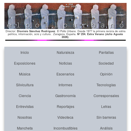
Director:
Dionisio Sánchez Rodríguez
. El Pollo Urbano. Desde 1977 la primera revista de sátira
política, información, ocio y cultura . Zaragoza. España.
Nº 254. Extra Verano (Julio Agosto
2026)
.
Inicio
Naturaleza
Pantallas
Exposiciones
Noticias
Sociedad
Música
Escenarios
Opinión
Silvicultura
Informes
Tecnologías
Ciencia
Gastronomía
Corresponsales
Entrevistas
Reportajes
Letras
Nosotras
Videoteca
Sin barreras
Mancheta
Incombustibles
Análisis