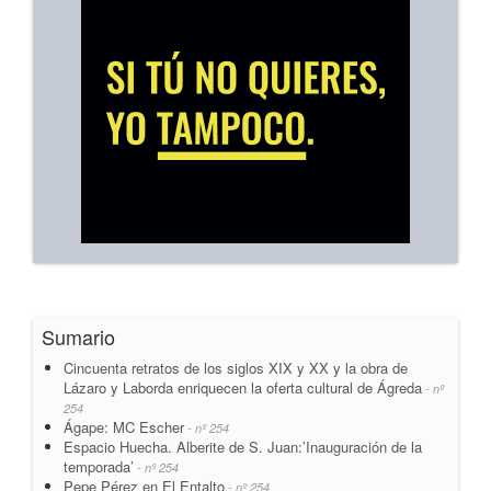
Sumario
Cincuenta retratos de los siglos XIX y XX y la obra de
Lázaro y Laborda enriquecen la oferta cultural de Ágreda
- nº
254
Ágape: MC Escher
- nº 254
Espacio Huecha. Alberite de S. Juan:’Inauguración de la
temporada’
- nº 254
Pepe Pérez en El Entalto
- nº 254