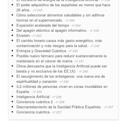
El poder adquisitivo de los españoles es menor que hace
25 años.
- nº 245
Cómo seleccionar alimentos saludables y sin aditivos
tóxicos en el supermercado.
- nº 244
Expansión acelerada del tiempo
- nº 244
Del apagón eléctrico al apagón informativo.
- nº 243
Einstein
- nº 243
El cambio horario causa más gasto energético, más
contaminación y más riesgos para la salud.
- nº 242
Entropía y Gravedad Cuántica
- nº 242
Posible nuevo fármaco para reducir sustancialmente la
metástasis en el cáncer de mama
- nº 241
China demuestra que la Inteligencia Artificial puede ser
barata y no exclusiva de los EE.UU.
- nº 240
El resurgimiento de los enteógenos: una nueva era de
espiritualidad y sanación
- nº 240
3,2 millones de personas viven en zonas inundables en
España.
- nº 239
Inteligencia Artificial
- nº 238
Conciencia cuántica 2
- nº 238
Desmantelamiento de la Sanidad Pública Española.
- nº 237
Conciencia cuántica
- nº 237