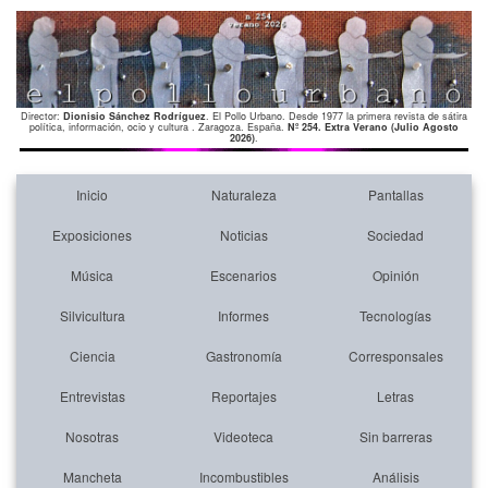
Director:
Dionisio Sánchez Rodríguez
. El Pollo Urbano. Desde 1977 la primera revista de sátira
política, información, ocio y cultura . Zaragoza. España.
Nº 254. Extra Verano (Julio Agosto
2026)
.
Inicio
Naturaleza
Pantallas
Exposiciones
Noticias
Sociedad
Música
Escenarios
Opinión
Silvicultura
Informes
Tecnologías
Ciencia
Gastronomía
Corresponsales
Entrevistas
Reportajes
Letras
Nosotras
Videoteca
Sin barreras
Mancheta
Incombustibles
Análisis