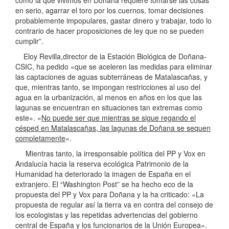
en serio, agarrar el toro por los cuernos, tomar decisiones
probablemente impopulares, gastar dinero y trabajar, todo lo
contrario de hacer proposiciones de ley que no se pueden
cumplir”.
Eloy Revilla,director de la Estación Biológica de Doñana-
CSIC, ha pedido «que se aceleren las medidas para eliminar
las captaciones de aguas subterráneas de Matalascañas, y
que, mientras tanto, se impongan restricciones al uso del
agua en la urbanización, al menos en años en los que las
lagunas se encuentran en situaciones tan extremas como
este». «
No puede ser que mientras se sigue regando el
césped en Matalascañas, las lagunas de Doñana se sequen
completamente
«.
Mientras tanto, la irresponsable política del PP y Vox en
Andalucía hacia la reserva ecológica Patrimonio de la
Humanidad ha deteriorado la imagen de España en el
extranjero. El “Washington Post” se ha hecho eco de la
propuesta del PP y Vox para Doñana y la ha criticado: «La
propuesta de regular así la tierra va en contra del consejo de
los ecologistas y las repetidas advertencias del gobierno
central de España y los funcionarios de la Unión Europea».