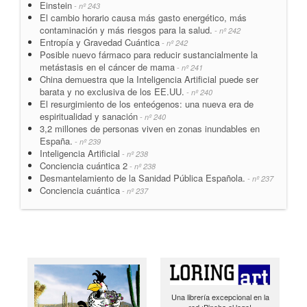
Einstein
- nº 243
El cambio horario causa más gasto energético, más
contaminación y más riesgos para la salud.
- nº 242
Entropía y Gravedad Cuántica
- nº 242
Posible nuevo fármaco para reducir sustancialmente la
metástasis en el cáncer de mama
- nº 241
China demuestra que la Inteligencia Artificial puede ser
barata y no exclusiva de los EE.UU.
- nº 240
El resurgimiento de los enteógenos: una nueva era de
espiritualidad y sanación
- nº 240
3,2 millones de personas viven en zonas inundables en
España.
- nº 239
Inteligencia Artificial
- nº 238
Conciencia cuántica 2
- nº 238
Desmantelamiento de la Sanidad Pública Española.
- nº 237
Conciencia cuántica
- nº 237
Una librería excepcional en la