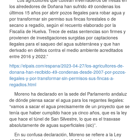
los alrededores de Doñana han sufrido 49 condenas los
últimos 15 años por abrir pozos ilegales para robar agua y
por transformar sin permiso sus fincas forestales o de
secano a regadío, según el recuento elaborado por la
Fiscalía de Huelva. Trece de estas sentencias son firmes y
provienen de investigaciones surgidas por captaciones
ilegales para el saqueo del agua subterránea y que han
derivado en delitos contra el medio ambiente acreditados
entre 2016 y 2022.”
https://elpais.com/espana/2023-04-27/los-agricultores-de-
donana-han-recibido-49-condenas-desde-2007-por-pozos-
ilegales-y-por-transformar-sin-permisos-sus-fincas-a-
regadios.html
Moreno ha declarado en la sede del Parlamento andaluz
de dónde piensa sacar el agua para los regantes ilegales:
“vamos a sacar el agua precisamente de un proyecto que se
tenía que haber cumplido hace ya cinco años, que es la ley
que hace el túnel de San Silvestre, lo que es el trasvase
absolutamente de aguas superficiales (sic)”.
En su confusa declaración, Moreno se refiere a la Ley