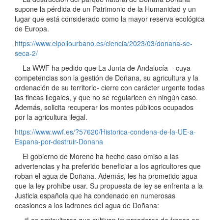
supone la pérdida de un Patrimonio de la Humanidad y un
lugar que está considerado como la mayor reserva ecológica
de Europa.
https://www.elpollourbano.es/ciencia/2023/03/donana-se-
seca-2/
La WWF ha pedido que La Junta de Andalucía – cuya
competencias son la gestión de Doñana, su agricultura y la
ordenación de su territorio- cierre con carácter urgente todas
las fincas ilegales, y que no se regularicen en ningún caso.
Además, solicita recuperar los montes públicos ocupados
por la agricultura ilegal.
https://www.wwf.es/?57620/Historica-condena-de-la-UE-a-
Espana-por-destruir-Donana
El gobierno de Moreno ha hecho caso omiso a las
advertencias y ha preferido beneficiar a los agricultores que
roban el agua de Doñana. Además, les ha prometido agua
que la ley prohíbe usar. Su propuesta de ley se enfrenta a la
Justicia española que ha condenado en numerosas
ocasiones a los ladrones del agua de Doñana:
“Los agricultores que cultivan invernaderos de fresas en