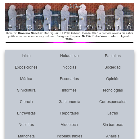
Director:
Dionisio Sánchez Rodríguez
. El Pollo Urbano. Desde 1977 la primera revista de sátira
política, información, ocio y cultura . Zaragoza. España.
Nº 254. Extra Verano (Julio Agosto
2026)
.
Inicio
Naturaleza
Pantallas
Exposiciones
Noticias
Sociedad
Música
Escenarios
Opinión
Silvicultura
Informes
Tecnologías
Ciencia
Gastronomía
Corresponsales
Entrevistas
Reportajes
Letras
Nosotras
Videoteca
Sin barreras
Mancheta
Incombustibles
Análisis