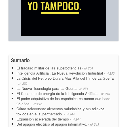
Sumario
El fracaso militar de las superpotencias
- nº 254
Inteligencia Artificial. La Nueva Revolución Industrial
- nº 253
La Crisis del Petróleo Durará Más Allá del Fin de La Guerra
- nº 252
La Nueva Tecnología para La Guerra
- nº 251
El Consumo de energía de la Inteligencia Artificial
- nº 246
El poder adquisitivo de los españoles es menor que hace
25 años.
- nº 245
Cómo seleccionar alimentos saludables y sin aditivos
tóxicos en el supermercado.
- nº 244
Expansión acelerada del tiempo
- nº 244
Del apagón eléctrico al apagón informativo.
- nº 243