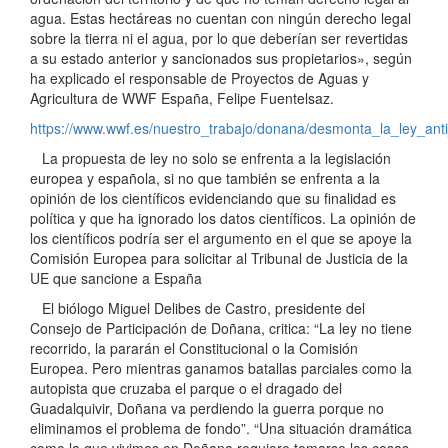
agua. Estas hectáreas no cuentan con ningún derecho legal
sobre la tierra ni el agua, por lo que deberían ser revertidas
a su estado anterior y sancionados sus propietarios», según
ha explicado el responsable de Proyectos de Aguas y
Agricultura de WWF España, Felipe Fuentelsaz.
https://www.wwf.es/nuestro_trabajo/donana/desmonta_la_ley_ant
La propuesta de ley no solo se enfrenta a la legislación
europea y española, si no que también se enfrenta a la
opinión de los científicos evidenciando que su finalidad es
política y que ha ignorado los datos científicos. La opinión de
los científicos podría ser el argumento en el que se apoye la
Comisión Europea para solicitar al Tribunal de Justicia de la
UE que sancione a España
El biólogo Miguel Delibes de Castro, presidente del
Consejo de Participación de Doñana, critica: “La ley no tiene
recorrido, la pararán el Constitucional o la Comisión
Europea. Pero mientras ganamos batallas parciales como la
autopista que cruzaba el parque o el dragado del
Guadalquivir, Doñana va perdiendo la guerra porque no
eliminamos el problema de fondo”. “Una situación dramática
como la que vivimos en Doñana requiere tomarse las cosas