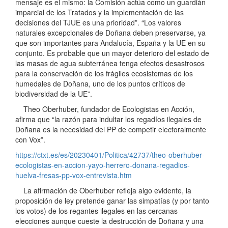
mensaje es el mismo: la Comisión actúa como un guardián
imparcial de los Tratados y la implementación de las
decisiones del TJUE es una prioridad”. “Los valores
naturales excepcionales de Doñana deben preservarse, ya
que son importantes para Andalucía, España y la UE en su
conjunto. Es probable que un mayor deterioro del estado de
las masas de agua subterránea tenga efectos desastrosos
para la conservación de los frágiles ecosistemas de los
humedales de Doñana, uno de los puntos críticos de
biodiversidad de la UE”.
Theo Oberhuber, fundador de Ecologistas en Acción,
afirma que “la razón para indultar los regadíos ilegales de
Doñana es la necesidad del PP de competir electoralmente
con Vox”.
https://ctxt.es/es/20230401/Politica/42737/theo-oberhuber-
ecologistas-en-accion-yayo-herrero-donana-regadios-
huelva-fresas-pp-vox-entrevista.htm
La afirmación de Oberhuber refleja algo evidente, la
proposición de ley pretende ganar las simpatías (y por tanto
los votos) de los regantes ilegales en las cercanas
elecciones aunque cueste la destrucción de Doñana y una