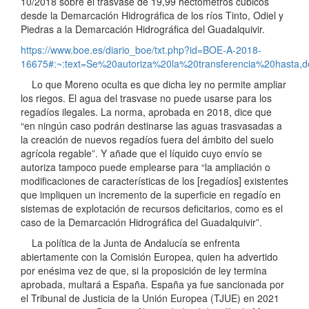
10/2018 sobre el trasvase de 19,99 hectómetros cúbicos
desde la Demarcación Hidrográfica de los ríos Tinto, Odiel y
Piedras a la Demarcación Hidrográfica del Guadalquivir.
https://www.boe.es/diario_boe/txt.php?id=BOE-A-2018-
16675#:~:text=Se%20autoriza%20la%20transferencia%20hasta
Lo que Moreno oculta es que dicha ley no permite ampliar
los riegos. El agua del trasvase no puede usarse para los
regadíos ilegales. La norma, aprobada en 2018, dice que
“en ningún caso podrán destinarse las aguas trasvasadas a
la creación de nuevos regadíos fuera del ámbito del suelo
agrícola regable”. Y añade que el líquido cuyo envío se
autoriza tampoco puede emplearse para “la ampliación o
modificaciones de características de los [regadíos] existentes
que impliquen un incremento de la superficie en regadío en
sistemas de explotación de recursos deficitarios, como es el
caso de la Demarcación Hidrográfica del Guadalquivir”.
La política de la Junta de Andalucía se enfrenta
abiertamente con la Comisión Europea, quien ha advertido
por enésima vez de que, si la proposición de ley termina
aprobada, multará a España. España ya fue sancionada por
el Tribunal de Justicia de la Unión Europea (TJUE) en 2021