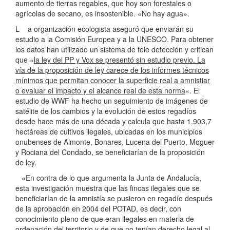
aumento de tierras regables, que hoy son forestales o
agrícolas de secano, es insostenible. «No hay agua».
L a organización ecologista aseguró que enviarán su
estudio a la Comisión Europea y a la UNESCO. Para obtener
los datos han utilizado un sistema de tele detección y critican
que «
la ley del PP y Vox se presentó sin estudio previo. La
vía de la proposición de ley carece de los informes técnicos
mínimos que permitan conocer la superficie real a amnistiar
o evaluar el impacto y el alcance real de esta norma
«. El
estudio de WWF ha hecho un seguimiento de imágenes de
satélite de los cambios y la evolución de estos regadíos
desde hace más de una década y calcula que hasta 1.903,7
hectáreas de cultivos ilegales, ubicadas en los municipios
onubenses de Almonte, Bonares, Lucena del Puerto, Moguer
y Rociana del Condado, se beneficiarían de la proposición
de ley.
«En contra de lo que argumenta la Junta de Andalucía,
esta investigación muestra que las fincas ilegales que se
beneficiarían de la amnistía se pusieron en regadío después
de la aprobación en 2004 del POTAD, es decir, con
conocimiento pleno de que eran ilegales en materia de
ordenación del territorio y de que no tenían derecho legal al