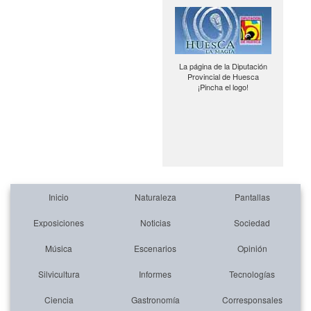
La página de la Diputación
Provincial de Huesca
¡Pincha el logo!
Inicio
Naturaleza
Pantallas
Exposiciones
Noticias
Sociedad
Música
Escenarios
Opinión
Silvicultura
Informes
Tecnologías
Ciencia
Gastronomía
Corresponsales