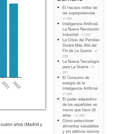
El fracaso militar de
las superpotencias
-
nº 254
Inteligencia Artificial.
La Nueva Revolución
Industrial
- nº 253
La Crisis del Petróleo
Durará Más Allá del
Fin de La Guerra
- nº
252
La Nueva Tecnología
para La Guerra
- nº
251
El Consumo de
energía de la
Inteligencia Artificial
-
nº 246
El poder adquisitivo
de los españoles es
menor que hace 25
años.
- nº 245
Cómo seleccionar
cuatro años (Madrid y
alimentos saludables
y sin aditivos tóxicos