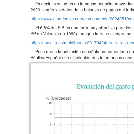
Es decir, la salud es un inmenso negocio, mayor inclu
2023, según los datos de la balanza de pagos del tur
https://www.elperiodico.com/es/economia/20240519/es
El 6,8% del PIB es una tarta muy atractiva para los q
PP de Valencia en 1990), aunque la frase siempre se h
https://maldita.es/malditobulo/20170424/no-la-frase-e
Pese que a la población española ha aumentado un 2,
Pública Española ha disminuido desde entonces como m