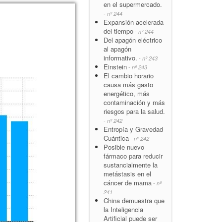
en el supermercado.
- nº 244
Expansión acelerada
del tiempo
- nº 244
Del apagón eléctrico
al apagón
informativo.
- nº 243
Einstein
- nº 243
El cambio horario
causa más gasto
energético, más
contaminación y más
riesgos para la salud.
- nº 242
Entropía y Gravedad
Cuántica
- nº 242
Posible nuevo
fármaco para reducir
sustancialmente la
metástasis en el
cáncer de mama
- nº
241
China demuestra que
la Inteligencia
Artificial puede ser