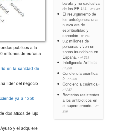
barata y no exclusiva
de los EE.UU.
- nº 240
El resurgimiento de
los enteógenos: una
nueva era de
espiritualidad y
sanación
- nº 240
3,2 millones de
personas viven en
fondos públicos a la
zonas inundables en
0 millones de euros a
España.
- nº 239
Inteligencia Artificial
-
rid-en-la-sanidad-de-
nº 238
Conciencia cuántica
2
- nº 238
a líder del negocio
Conciencia cuántica
-
nº 237
Bacterias resistentes
sciende-ya-a-1250-
a los antibióticos en
el supermercado.
- nº
236
e dos áticos de lujo
 Ayuso y él adquiere