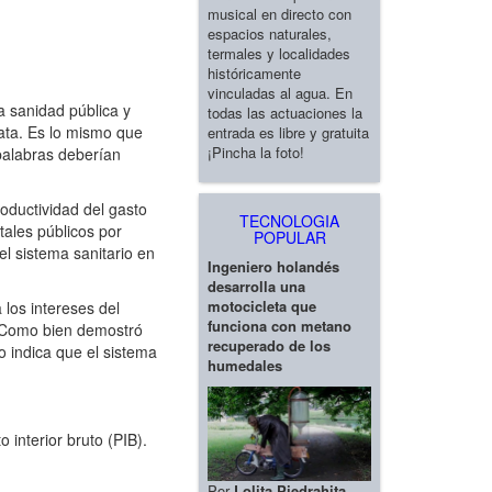
musical en directo con
espacios naturales,
termales y localidades
históricamente
vinculadas al agua. En
 sanidad pública y
todas las actuaciones la
rata. Es lo mismo que
entrada es libre y gratuita
¡Pincha la foto!
palabras deberían
oductividad del gasto
TECNOLOGIA
tales públicos por
POPULAR
el sistema sanitario en
Ingeniero holandés
desarrolla una
motocicleta que
los intereses del
funciona con metano
a. Como bien demostró
recuperado de los
o indica que el sistema
humedales
 interior bruto (PIB).
Por
Lolita Piedrahita