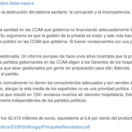
atos-listas-espera
estrucción del sistema sanitario: la corrupción y la incompetencia.
 la sanidad en las CCAA que gobierna no financiando adecuadamente la
a. Su argumento es que la gestión de la privada es mejor y sale más ba
ero público en las CCAA que gobierna. Si fueran consecuentes con sus 
gestionada. Un informe europeo de hace unos años mostraba que la pr
s partidos gobernantes en las CCAA eligen a los Gerentes de los hospi
ca que sean gestionados por gente sin preparación para ello; Además, 
el partido.
 normalmente no tienen los conocimientos adecuados y son serviles a 
le, alargar la vida media de los españoles no es una prioridad polític
os que resultó en 7291 ancianos muertos sin atención hospitalaria. Est
mente independientes de los partidos políticos.
e 92.072 millones de euros, equivalente al 6,8 por ciento del producto
as/docs/EGSP2008/egspPrincipalesResultados.pdf