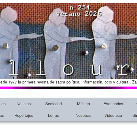
esde 1977 la primera revista de sátira política, información, ocio y cultura . 
nes
Noticias
Sociedad
Música
Escenarios
tas
Reportajes
Letras
Nosotras
Videoteca
Si