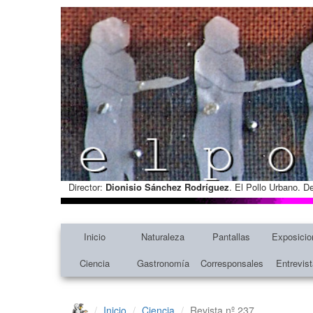
Director:
Dionisio Sánchez Rodríguez
. El Pollo Urbano. D
Inicio
Naturaleza
Pantallas
Exposicio
Ciencia
Gastronomía
Corresponsales
Entrevis
Inicio
Ciencia
Revista nº 237