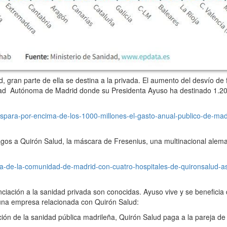
gran parte de ella se destina a la privada. El aumento del desvío de 
dad Autónoma de Madrid donde su Presidenta Ayuso ha destinado 1.20
spara-por-encima-de-los-1000-millones-el-gasto-anual-publico-de-mad
 a Quirón Salud, la máscara de Fresenius, una multinacional aleman
lta-de-la-comunidad-de-madrid-con-cuatro-hospitales-de-quironsalud-a
ación a la sanidad privada son conocidas. Ayuso vive y se beneficia d
una empresa relacionada con Quirón Salud:
ción de la sanidad pública madrileña, Quirón Salud paga a la pareja de