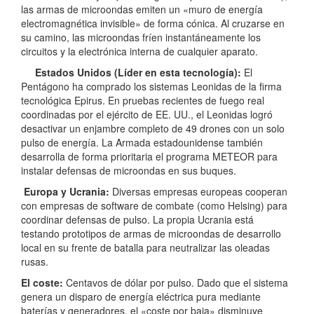
las armas de microondas emiten un «muro de energía
electromagnética invisible» de forma cónica. Al cruzarse en
su camino, las microondas fríen instantáneamente los
circuitos y la electrónica interna de cualquier aparato.
Estados Unidos (Líder en esta tecnología):
El
Pentágono ha comprado los sistemas Leonidas de la firma
tecnológica Epirus. En pruebas recientes de fuego real
coordinadas por el ejército de EE. UU., el Leonidas logró
desactivar un enjambre completo de 49 drones con un solo
pulso de energía. La Armada estadounidense también
desarrolla de forma prioritaria el programa METEOR para
instalar defensas de microondas en sus buques.
Europa y Ucrania:
Diversas empresas europeas cooperan
con empresas de software de combate (como Helsing) para
coordinar defensas de pulso. La propia Ucrania está
testando prototipos de armas de microondas de desarrollo
local en su frente de batalla para neutralizar las oleadas
rusas.
El coste:
Centavos de dólar por pulso. Dado que el sistema
genera un disparo de energía eléctrica pura mediante
baterías y generadores, el «coste por baja» disminuye