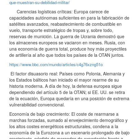
que-muestran-su-debilidad-militar/
Carencias logísticas críticas: Europa carece de
capacidades autónomas suficientes en para la fabricación de
satélites avanzados, reabastecimiento de combustible en
vuelo, transporte estratégico de tropas y, sobre todo,
reservas de munición. La guerra de Ucrania demostró que
los almacenes europeos se vaciaron en meses. Rusia, con
una economía de guerra total, produce hoy más proyectiles
de artillería al año que todos los países de la OTAN juntos.
https://www.bbc.com/mundo/articles/c4g76xzng51o
El factor disuasorio real: Países como Polonia, Alemania y
los Estados bálticos han iniciado el mayor rearme de su
historia moderna. A día de hoy, la defensa europea sigue
dependiendo del artículo 5 de la OTAN; si EE. UU. se retira
de la ecuación, Europa quedaría en una posición de extrema
vulnerabilidad convencional.
Economía de bajo crecimiento: El coste de rearmarse a
marchas forzadas, sumado al envejecimiento demográfico y
los altos costes energéticos estructurales, condena a la
economía de la Eurozona a un escenario prolongado de bajo
crecimiento, pérdida de mercados de exportación frente a