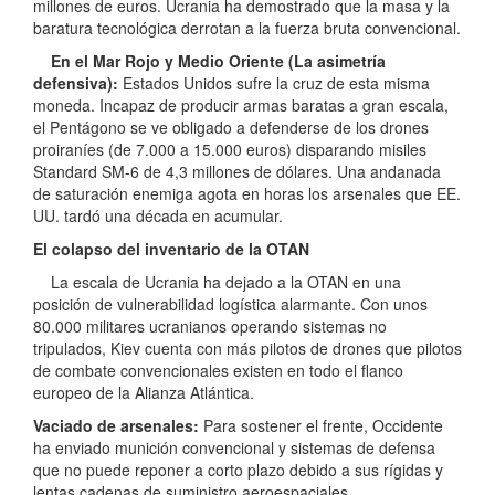
millones de euros. Ucrania ha demostrado que la masa y la
baratura tecnológica derrotan a la fuerza bruta convencional.
En el Mar Rojo y Medio Oriente (La asimetría
defensiva):
Estados Unidos sufre la cruz de esta misma
moneda. Incapaz de producir armas baratas a gran escala,
el Pentágono se ve obligado a defenderse de los drones
proiraníes (de 7.000 a 15.000 euros) disparando misiles
Standard SM-6 de 4,3 millones de dólares. Una andanada
de saturación enemiga agota en horas los arsenales que EE.
UU. tardó una década en acumular.
El colapso del inventario de la OTAN
La escala de Ucrania ha dejado a la OTAN en una
posición de vulnerabilidad logística alarmante. Con unos
80.000 militares ucranianos operando sistemas no
tripulados, Kiev cuenta con más pilotos de drones que pilotos
de combate convencionales existen en todo el flanco
europeo de la Alianza Atlántica.
Vaciado de arsenales:
Para sostener el frente, Occidente
ha enviado munición convencional y sistemas de defensa
que no puede reponer a corto plazo debido a sus rígidas y
lentas cadenas de suministro aeroespaciales.