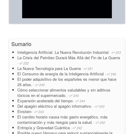
Sumario
Inteligencia Artificial. La Nueva Revolución Industrial
- nº 253
La Crisis del Petróleo Durará Más Allá del Fin de La Guerra
- nº 252
La Nueva Tecnología para La Guerra
- nº 251
El Consumo de energía de la Inteligencia Artificial
- nº 246
El poder adquisitivo de los españoles es menor que hace
25 años.
- nº 245
Cómo seleccionar alimentos saludables y sin aditivos
tóxicos en el supermercado.
- nº 244
Expansión acelerada del tiempo
- nº 244
Del apagón eléctrico al apagón informativo.
- nº 243
Einstein
- nº 243
El cambio horario causa más gasto energético, más
contaminación y más riesgos para la salud.
- nº 242
Entropía y Gravedad Cuántica
- nº 242
Posible nuevo fármaco para reducir sustancialmente la