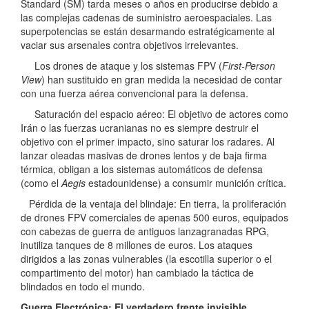
Standard (SM) tarda meses o años en producirse debido a
las complejas cadenas de suministro aeroespaciales. Las
superpotencias se están desarmando estratégicamente al
vaciar sus arsenales contra objetivos irrelevantes.
Los drones de ataque y los sistemas FPV (
First-Person
View
) han sustituido en gran medida la necesidad de contar
con una fuerza aérea convencional para la defensa.
Saturación del espacio aéreo: El objetivo de actores como
Irán o las fuerzas ucranianas no es siempre destruir el
objetivo con el primer impacto, sino saturar los radares. Al
lanzar oleadas masivas de drones lentos y de baja firma
térmica, obligan a los sistemas automáticos de defensa
(como el
Aegis
estadounidense) a consumir munición crítica.
Pérdida de la ventaja del blindaje: En tierra, la proliferación
de drones FPV comerciales de apenas 500 euros, equipados
con cabezas de guerra de antiguos lanzagranadas RPG,
inutiliza tanques de 8 millones de euros. Los ataques
dirigidos a las zonas vulnerables (la escotilla superior o el
compartimento del motor) han cambiado la táctica de
blindados en todo el mundo.
Guerra Electrónica: El verdadero frente invisible