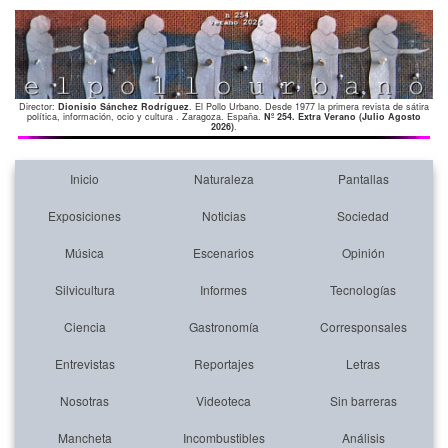
Director:
Dionisio Sánchez Rodríguez
. El Pollo Urbano. Desde 1977 la primera revista de sátira
política, información, ocio y cultura . Zaragoza. España.
Nº 254. Extra Verano (Julio Agosto
2026)
.
Inicio
Naturaleza
Pantallas
Exposiciones
Noticias
Sociedad
Música
Escenarios
Opinión
Silvicultura
Informes
Tecnologías
Ciencia
Gastronomía
Corresponsales
Entrevistas
Reportajes
Letras
Nosotras
Videoteca
Sin barreras
Mancheta
Incombustibles
Análisis