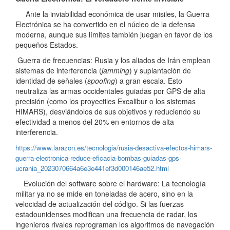
Ante la inviabilidad económica de usar misiles, la Guerra
Electrónica se ha convertido en el núcleo de la defensa
moderna, aunque sus límites también juegan en favor de los
pequeños Estados.
Guerra de frecuencias: Rusia y los aliados de Irán emplean
sistemas de interferencia (
jamming
) y suplantación de
identidad de señales (
spoofing
) a gran escala. Esto
neutraliza las armas occidentales guiadas por GPS de alta
precisión (como los proyectiles Excalibur o los sistemas
HIMARS), desviándolos de sus objetivos y reduciendo su
efectividad a menos del 20% en entornos de alta
interferencia.
https://www.larazon.es/tecnologia/rusia-desactiva-efectos-himars-
guerra-electronica-reduce-eficacia-bombas-guiadas-gps-
ucrania_2023070664a6e3e441ef3d000146ae52.html
Evolución del software sobre el hardware: La tecnología
militar ya no se mide en toneladas de acero, sino en la
velocidad de actualización del código. Si las fuerzas
estadounidenses modifican una frecuencia de radar, los
ingenieros rivales reprograman los algoritmos de navegación