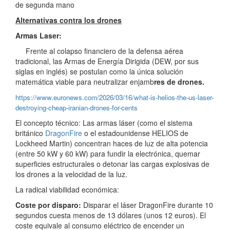
de segunda mano
Alternativas contra los drones
Armas Laser:
Frente al colapso financiero de la defensa aérea
tradicional, las Armas de Energía Dirigida (DEW, por sus
siglas en inglés) se postulan como la única solución
matemática viable para neutralizar enjamb
res de drones.
https://www.euronews.com/2026/03/16/what-is-helios-the-us-laser-
destroying-cheap-iranian-drones-for-cents
El concepto técnico: Las armas láser (como el sistema
británico
DragonFire
o el estadounidense HELIOS de
Lockheed Martin) concentran haces de luz de alta potencia
(entre 50 kW y 60 kW) para fundir la electrónica, quemar
superficies estructurales o detonar las cargas explosivas de
los drones a la velocidad de la luz.
La radical viabilidad económica:
Coste por disparo:
Disparar el láser DragonFire durante 10
segundos cuesta menos de 13 dólares (unos 12 euros). El
coste equivale al consumo eléctrico de encender un