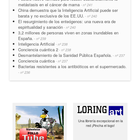
metástasis en el cáncer de mama
- nº 241
China demuestra que la Inteligencia Artificial puede ser
barata y no exclusiva de los EE.UU.
- nº 240
El resurgimiento de los enteógenos: una nueva era de
espiritualidad y sanación
- nº 240
3,2 millones de personas viven en zonas inundables en
España.
- nº 239
Inteligencia Artificial
- nº 238
Conciencia cuántica 2
- nº 238
Desmantelamiento de la Sanidad Pública Española.
- nº 237
Conciencia cuántica
- nº 237
Bacterias resistentes a los antibióticos en el supermercado.
- nº 236
Una librería excepcional en la
red ¡Pincha el logo!