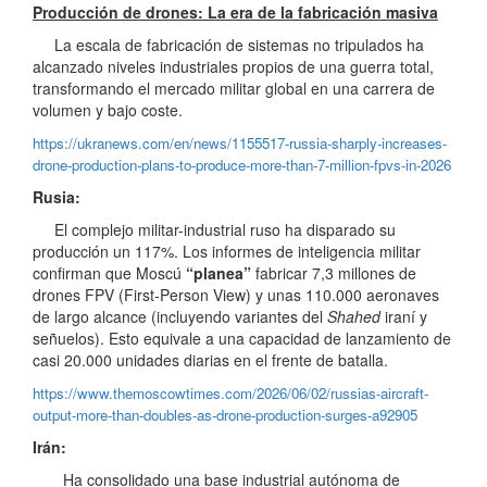
Producción de drones: La era de la fabricación masiva
La escala de fabricación de sistemas no tripulados ha
alcanzado niveles industriales propios de una guerra total,
transformando el mercado militar global en una carrera de
volumen y bajo coste.
https://ukranews.com/en/news/1155517-russia-sharply-increases-
drone-production-plans-to-produce-more-than-7-million-fpvs-in-2026
Rusia:
El complejo militar-industrial ruso ha disparado su
producción un 117%. Los informes de inteligencia militar
confirman que Moscú
“planea”
fabricar 7,3 millones de
drones FPV (First-Person View) y unas 110.000 aeronaves
de largo alcance (incluyendo variantes del
Shahed
iraní y
señuelos). Esto equivale a una capacidad de lanzamiento de
casi 20.000 unidades diarias en el frente de batalla.
https://www.themoscowtimes.com/2026/06/02/russias-aircraft-
output-more-than-doubles-as-drone-production-surges-a92905
Irán:
Ha consolidado una base industrial autónoma de