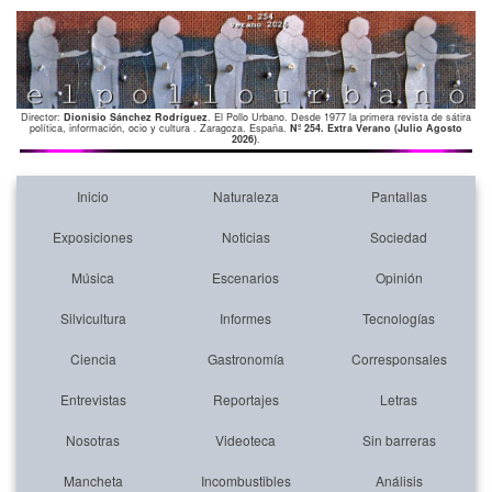
Director:
Dionisio Sánchez Rodríguez
. El Pollo Urbano. Desde 1977 la primera revista de sátira
política, información, ocio y cultura . Zaragoza. España.
Nº 254. Extra Verano (Julio Agosto
2026)
.
Inicio
Naturaleza
Pantallas
Exposiciones
Noticias
Sociedad
Música
Escenarios
Opinión
Silvicultura
Informes
Tecnologías
Ciencia
Gastronomía
Corresponsales
Entrevistas
Reportajes
Letras
Nosotras
Videoteca
Sin barreras
Mancheta
Incombustibles
Análisis