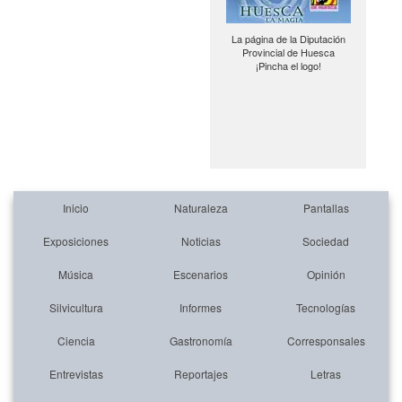
La página de la Diputación
Provincial de Huesca
¡Pincha el logo!
Inicio
Naturaleza
Pantallas
Exposiciones
Noticias
Sociedad
Música
Escenarios
Opinión
Silvicultura
Informes
Tecnologías
Ciencia
Gastronomía
Corresponsales
Entrevistas
Reportajes
Letras