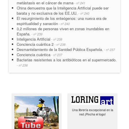
metástasis en el cáncer de mama
- nº 241
China demuestra que la Inteligencia Artificial puede ser
barata y no exclusiva de los EE.UU.
- nº 240
El resurgimiento de los enteógenos: una nueva era de
espiritualidad y sanación
- nº 240
3,2 millones de personas viven en zonas inundables en
España.
- nº 239
Inteligencia Artificial
- nº 238
Conciencia cuántica 2
- nº 238
Desmantelamiento de la Sanidad Pública Española.
- nº 237
Conciencia cuántica
- nº 237
Bacterias resistentes a los antibióticos en el supermercado.
- nº 236
Una librería excepcional en la
red ¡Pincha el logo!