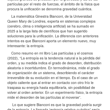
partículas por el resto de fuerzas, el ámbito de la física que
procura la unificación se denomina gravedad cuántica.
La matemática Ginestra Bianconi, de la Universidad
Queen Mary de Londres, experta en sistemas complejos
(cerebro, clima o inteligencia artificial) se ha sumado en
2025 a la larga lista de científicos que han sugerido
soluciones para la unificación. La diferencia con anteriores
intentos es que Bianconi aporta un elemento nuevo, muy
interesante: la entropía.
Como resumo en mi libro Las partículas y el cosmos
(2022), “La entropía es la tendencia natural a la pérdida del
orden, y su medida indica el grado de desorden, distribución
aleatoria o incertidumbre. En termodinámica, mide el grado
de organización de un sistema, describiendo el carácter
irreversible de su evolución en el tiempo. Es el caso de un
objeto caliente que al entrar en contacto con otro frío le
traspasa su energía hasta equilibrarla, sin posibilidad de
volver al orden anterior. En un experimento físico, la entropía
mide el desorden de las partículas al moverse”.
Lo que sugiere Bianconi es que la gravedad podría surgir
de la entropía. La llamada “entropía relativa cuántica” sería