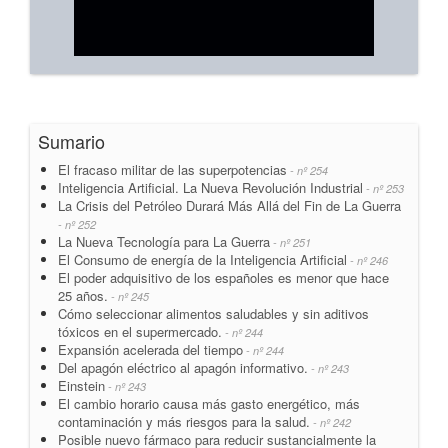
Sumario
El fracaso militar de las superpotencias
- nº 254
Inteligencia Artificial. La Nueva Revolución Industrial
- nº 253
La Crisis del Petróleo Durará Más Allá del Fin de La Guerra
- nº 252
La Nueva Tecnología para La Guerra
- nº 251
El Consumo de energía de la Inteligencia Artificial
- nº 246
El poder adquisitivo de los españoles es menor que hace
25 años.
- nº 245
Cómo seleccionar alimentos saludables y sin aditivos
tóxicos en el supermercado.
- nº 244
Expansión acelerada del tiempo
- nº 244
Del apagón eléctrico al apagón informativo.
- nº 243
Einstein
- nº 243
El cambio horario causa más gasto energético, más
contaminación y más riesgos para la salud.
- nº 242
Posible nuevo fármaco para reducir sustancialmente la