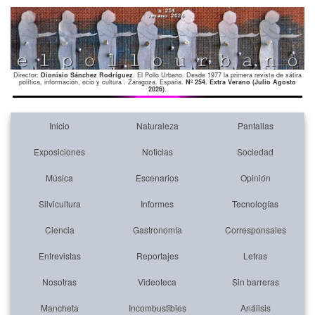
Director:
Dionisio Sánchez Rodríguez
. El Pollo Urbano. Desde 1977 la primera revista de sátira
política, información, ocio y cultura . Zaragoza. España.
Nº 254. Extra Verano (Julio Agosto
2026)
.
Inicio
Naturaleza
Pantallas
Exposiciones
Noticias
Sociedad
Música
Escenarios
Opinión
Silvicultura
Informes
Tecnologías
Ciencia
Gastronomía
Corresponsales
Entrevistas
Reportajes
Letras
Nosotras
Videoteca
Sin barreras
Mancheta
Incombustibles
Análisis