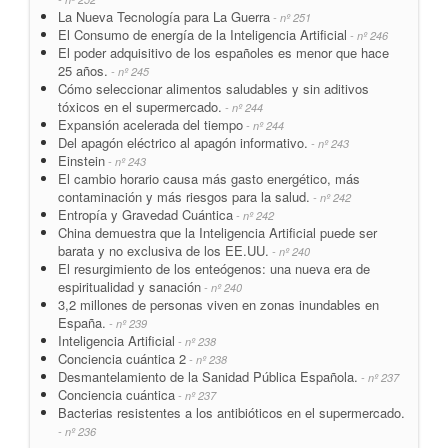
La Nueva Tecnología para La Guerra
- nº 251
El Consumo de energía de la Inteligencia Artificial
- nº 246
El poder adquisitivo de los españoles es menor que hace
25 años.
- nº 245
Cómo seleccionar alimentos saludables y sin aditivos
tóxicos en el supermercado.
- nº 244
Expansión acelerada del tiempo
- nº 244
Del apagón eléctrico al apagón informativo.
- nº 243
Einstein
- nº 243
El cambio horario causa más gasto energético, más
contaminación y más riesgos para la salud.
- nº 242
Entropía y Gravedad Cuántica
- nº 242
China demuestra que la Inteligencia Artificial puede ser
barata y no exclusiva de los EE.UU.
- nº 240
El resurgimiento de los enteógenos: una nueva era de
espiritualidad y sanación
- nº 240
3,2 millones de personas viven en zonas inundables en
España.
- nº 239
Inteligencia Artificial
- nº 238
Conciencia cuántica 2
- nº 238
Desmantelamiento de la Sanidad Pública Española.
- nº 237
Conciencia cuántica
- nº 237
Bacterias resistentes a los antibióticos en el supermercado.
- nº 236