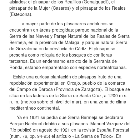
aislados: el pinsapar de los Realillos (Genalguacil), el
pinsapar de la Mujer (Casares) y el pinsapar de los Reales
(Estepona).
La mayor parte de los pinsapares andaluces se
encuentran en áreas protegidas: parque nacional de la
Sierra de las Nieves y Paraje Natural de los Reales de Sierra
Bermeja, en la provincia de Málaga, y parque natural Sierra
de Grazalema en la provincia de Cádiz. El pinsapo se
presenta como reliquia de los bosques de coníferas
terciarios. Es un endemismo estricto de la Serranía de
Ronda, estando emparentado con especies norteafricanas.
Existe una curiosa plantación de pinsapos fruto de una
repoblación experimental en Orcajo,​ pueblo de la comarca
del Campo de Daroca (Provincia de Zaragoza). El bosque se
sitúa en las laderas de la Sierra de Santa Cruz, a 1200 m s.
n. m. (metros sobre el nivel del mar), en una zona de clima
mediterráneo continental.
Ya en 1921 se pedía que Sierra Bermeja se declarara
Parque Nacional debido a sus pinsapos. Manuel Vázquez del
Río publicó en agosto de 1921 en la revista España Forestal
(núm. 76, pp. 94-95) el artículo «La Sierra de Tolox».​ En