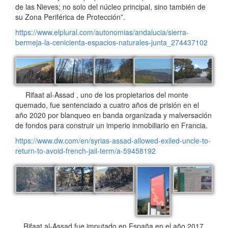
de las Nieves; no solo del núcleo principal, sino también de
su Zona Periférica de Protección”.
https://www.elplural.com/autonomias/andalucia/sierra-
bermeja-la-cenicienta-espacios-naturales-junta_274437102
Rifaat al-Assad , uno de los propietarios del monte
quemado, fue sentenciado a cuatro años de prisión en el
año 2020 por blanqueo en banda organizada y malversación
de fondos para construir un imperio inmobiliario en Francia.
https://www.dw.com/en/syrias-assad-allowed-exiled-uncle-to-
return-to-avoid-french-jail-term/a-59458192
Rifaat al-Assad fue imputado en España en el año 2017,