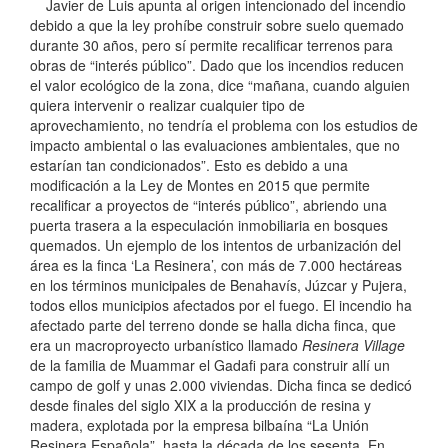
Javier de Luis apunta al origen intencionado del incendio
debido a que la ley prohíbe construir sobre suelo quemado
durante 30 años, pero sí permite recalificar terrenos para
obras de “interés público”. Dado que los incendios reducen
el valor ecológico de la zona, dice “mañana, cuando alguien
quiera intervenir o realizar cualquier tipo de
aprovechamiento, no tendría el problema con los estudios de
impacto ambiental o las evaluaciones ambientales, que no
estarían tan condicionados”. Esto es debido a una
modificación a la Ley de Montes en 2015 que permite
recalificar a proyectos de “interés público”, abriendo una
puerta trasera a la especulación inmobiliaria en bosques
quemados. Un ejemplo de los intentos de urbanización del
área es la finca ‘La Resinera’, con más de 7.000 hectáreas
en los términos municipales de Benahavís, Júzcar y Pujera,
todos ellos municipios afectados por el fuego. El incendio ha
afectado parte del terreno donde se halla dicha finca, que
era un macroproyecto urbanístico llamado
Resinera Village
de la familia de Muammar el Gadafi para construir allí un
campo de golf y unas 2.000 viviendas. Dicha finca se dedicó
desde finales del siglo XIX a la producción de resina y
madera, explotada por la empresa bilbaína “La Unión
Resinera Española”, hasta la década de los sesenta. En