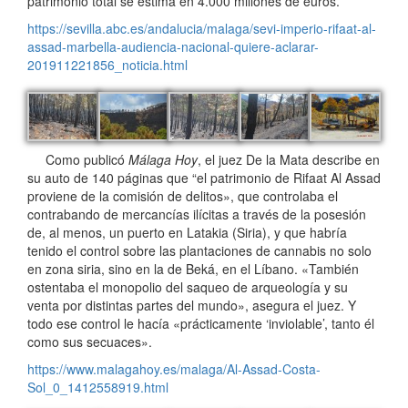
patrimonio total se estima en 4.000 millones de euros.
https://sevilla.abc.es/andalucia/malaga/sevi-imperio-rifaat-al-
assad-marbella-audiencia-nacional-quiere-aclarar-
201911221856_noticia.html
Como publicó
Málaga Hoy
, el juez De la Mata describe en
su auto de 140 páginas que “el patrimonio de Rifaat Al Assad
proviene de la comisión de delitos», que controlaba el
contrabando de mercancías ilícitas a través de la posesión
de, al menos, un puerto en Latakia (Siria), y que habría
tenido el control sobre las plantaciones de cannabis no solo
en zona siria, sino en la de Beká, en el Líbano. «También
ostentaba el monopolio del saqueo de arqueología y su
venta por distintas partes del mundo», asegura el juez. Y
todo ese control le hacía «prácticamente ‘inviolable’, tanto él
como sus secuaces».
https://www.malagahoy.es/malaga/Al-Assad-Costa-
Sol_0_1412558919.html