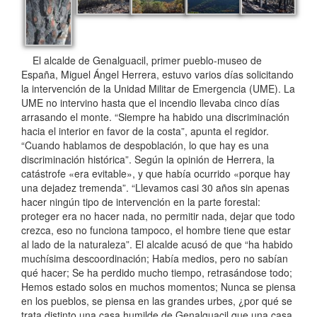
El alcalde de Genalguacil, primer pueblo-museo de
España, Miguel Ángel Herrera, estuvo varios días solicitando
la intervención de la Unidad Militar de Emergencia (UME). La
UME no intervino hasta que el incendio llevaba cinco días
arrasando el monte. “Siempre ha habido una discriminación
hacia el interior en favor de la costa”, apunta el regidor.
“Cuando hablamos de despoblación, lo que hay es una
discriminación histórica”. Según la opinión de Herrera, la
catástrofe «era evitable», y que había ocurrido «porque hay
una dejadez tremenda”. “Llevamos casi 30 años sin apenas
hacer ningún tipo de intervención en la parte forestal:
proteger era no hacer nada, no permitir nada, dejar que todo
crezca, eso no funciona tampoco, el hombre tiene que estar
al lado de la naturaleza”. El alcalde acusó de que “ha habido
muchísima descoordinación; Había medios, pero no sabían
qué hacer; Se ha perdido mucho tiempo, retrasándose todo;
Hemos estado solos en muchos momentos; Nunca se piensa
en los pueblos, se piensa en las grandes urbes, ¿por qué se
trata distinto una casa humilde de Genalguacil que una casa