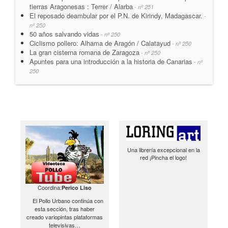
tierras Aragonesas : Terrer / Alarba
- nº 251
El reposado deambular por el P.N. de Kirindy, Madagascar.
-
nº 250
50 años salvando vidas
- nº 250
Ciclismo pollero: Alhama de Aragón / Calatayud
- nº 250
La gran cisterna romana de Zaragoza
- nº 250
Apuntes para una introducción a la historia de Canarias
- nº
250
Una librería excepcional en la
red ¡Pincha el logo!
Coordina:
Perico Liso
El Pollo Urbano continúa con
esta sección, tras haber
creado variopintas plataformas
televisivas…