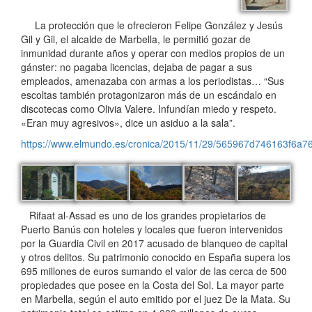
La protección que le ofrecieron Felipe González y Jesús
Gil y Gil, el alcalde de Marbella, le permitió gozar de
inmunidad durante años y operar con medios propios de un
gánster: no pagaba licencias, dejaba de pagar a sus
empleados, amenazaba con armas a los periodistas… “Sus
escoltas también protagonizaron más de un escándalo en
discotecas como Olivia Valere. Infundían miedo y respeto.
«Eran muy agresivos», dice un asiduo a la sala”.
https://www.elmundo.es/cronica/2015/11/29/565967d746163f6a7
Rifaat al-Assad es uno de los grandes propietarios de
Puerto Banús con hoteles y locales que fueron intervenidos
por la Guardia Civil en 2017 acusado de blanqueo de capital
y otros delitos. Su patrimonio conocido en España supera los
695 millones de euros sumando el valor de las cerca de 500
propiedades que posee en la Costa del Sol. La mayor parte
en Marbella, según el auto emitido por el juez De la Mata. Su