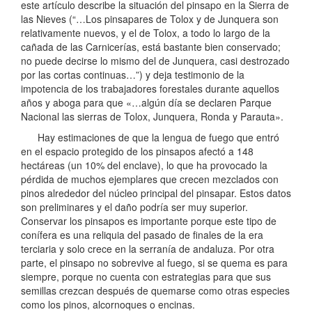
este artículo describe la situación del pinsapo en la Sierra de
las Nieves (“…Los pinsapares de Tolox y de Junquera son
relativamente nuevos, y el de Tolox, a todo lo largo de la
cañada de las Carnicerías, está bastante bien conservado;
no puede decirse lo mismo del de Junquera, casi destrozado
por las cortas continuas…”) y deja testimonio de la
impotencia de los trabajadores forestales durante aquellos
años y aboga para que «…algún día se declaren Parque
Nacional las sierras de Tolox, Junquera, Ronda y Parauta».
Hay estimaciones de que la lengua de fuego que entró
en el espacio protegido de los pinsapos afectó a 148
hectáreas (un 10% del enclave), lo que ha provocado la
pérdida de muchos ejemplares que crecen mezclados con
pinos alrededor del núcleo principal del pinsapar. Estos datos
son preliminares y el daño podría ser muy superior.
Conservar los pinsapos es importante porque este tipo de
conífera es una reliquia del pasado de finales de la era
terciaria y solo crece en la serranía de andaluza. Por otra
parte, el pinsapo no sobrevive al fuego, si se quema es para
siempre, porque no cuenta con estrategias para que sus
semillas crezcan después de quemarse como otras especies
como los pinos, alcornoques o encinas.