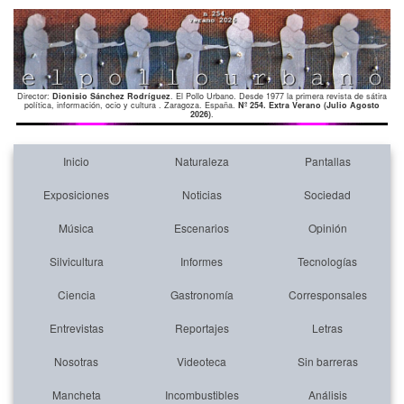
Director:
Dionisio Sánchez Rodríguez
. El Pollo Urbano. Desde 1977 la primera revista de sátira
política, información, ocio y cultura . Zaragoza. España.
Nº 254. Extra Verano (Julio Agosto
2026)
.
Inicio
Naturaleza
Pantallas
Exposiciones
Noticias
Sociedad
Música
Escenarios
Opinión
Silvicultura
Informes
Tecnologías
Ciencia
Gastronomía
Corresponsales
Entrevistas
Reportajes
Letras
Nosotras
Videoteca
Sin barreras
Mancheta
Incombustibles
Análisis