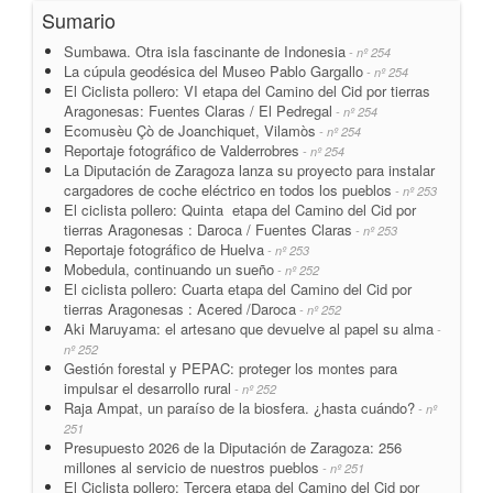
Sumario
Sumbawa. Otra isla fascinante de Indonesia
- nº 254
La cúpula geodésica del Museo Pablo Gargallo
- nº 254
El Ciclista pollero: VI etapa del Camino del Cid por tierras
Aragonesas: Fuentes Claras / El Pedregal
- nº 254
Ecomusèu Çò de Joanchiquet, Vilamòs
- nº 254
Reportaje fotográfico de Valderrobres
- nº 254
La Diputación de Zaragoza lanza su proyecto para instalar
cargadores de coche eléctrico en todos los pueblos
- nº 253
El ciclista pollero: Quinta etapa del Camino del Cid por
tierras Aragonesas : Daroca / Fuentes Claras
- nº 253
Reportaje fotográfico de Huelva
- nº 253
Mobedula, continuando un sueño
- nº 252
El ciclista pollero: Cuarta etapa del Camino del Cid por
tierras Aragonesas : Acered /Daroca
- nº 252
Aki Maruyama: el artesano que devuelve al papel su alma
-
nº 252
Gestión forestal y PEPAC: proteger los montes para
impulsar el desarrollo rural
- nº 252
Raja Ampat, un paraíso de la biosfera. ¿hasta cuándo?
- nº
251
Presupuesto 2026 de la Diputación de Zaragoza: 256
millones al servicio de nuestros pueblos
- nº 251
El Ciclista pollero: Tercera etapa del Camino del Cid por