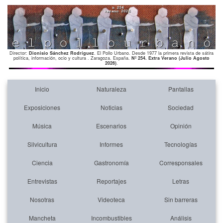
Director:
Dionisio Sánchez Rodríguez
. El Pollo Urbano. Desde 1977 la primera revista de sátira
política, información, ocio y cultura . Zaragoza. España.
Nº 254. Extra Verano (Julio Agosto
2026)
.
Inicio
Naturaleza
Pantallas
Exposiciones
Noticias
Sociedad
Música
Escenarios
Opinión
Silvicultura
Informes
Tecnologías
Ciencia
Gastronomía
Corresponsales
Entrevistas
Reportajes
Letras
Nosotras
Videoteca
Sin barreras
Mancheta
Incombustibles
Análisis