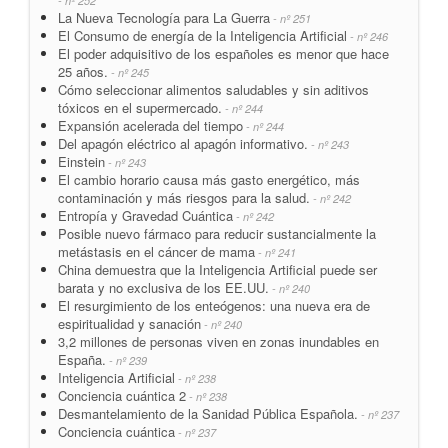
- nº 252
La Nueva Tecnología para La Guerra
- nº 251
El Consumo de energía de la Inteligencia Artificial
- nº 246
El poder adquisitivo de los españoles es menor que hace
25 años.
- nº 245
Cómo seleccionar alimentos saludables y sin aditivos
tóxicos en el supermercado.
- nº 244
Expansión acelerada del tiempo
- nº 244
Del apagón eléctrico al apagón informativo.
- nº 243
Einstein
- nº 243
El cambio horario causa más gasto energético, más
contaminación y más riesgos para la salud.
- nº 242
Entropía y Gravedad Cuántica
- nº 242
Posible nuevo fármaco para reducir sustancialmente la
metástasis en el cáncer de mama
- nº 241
China demuestra que la Inteligencia Artificial puede ser
barata y no exclusiva de los EE.UU.
- nº 240
El resurgimiento de los enteógenos: una nueva era de
espiritualidad y sanación
- nº 240
3,2 millones de personas viven en zonas inundables en
España.
- nº 239
Inteligencia Artificial
- nº 238
Conciencia cuántica 2
- nº 238
Desmantelamiento de la Sanidad Pública Española.
- nº 237
Conciencia cuántica
- nº 237