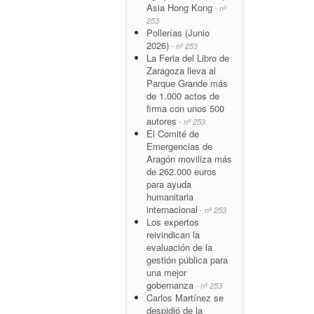
Asia Hong Kong
- nº
253
Pollerías (Junio
2026)
- nº 253
La Feria del Libro de
Zaragoza lleva al
Parque Grande más
de 1.000 actos de
firma con unos 500
autores
- nº 253
El Comité de
Emergencias de
Aragón moviliza más
de 262.000 euros
para ayuda
humanitaria
internacional
- nº 253
Los expertos
reivindican la
evaluación de la
gestión pública para
una mejor
gobernanza
- nº 253
Carlos Martínez se
despidió de la