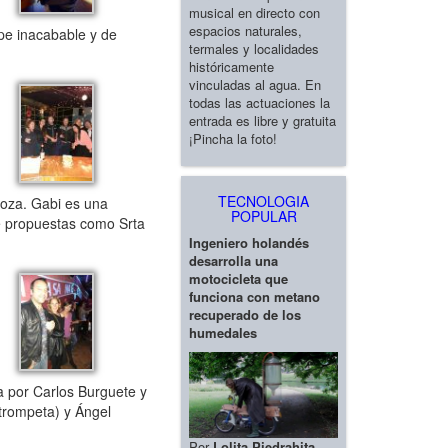
musical en directo con
espacios naturales,
ape inacabable y de
termales y localidades
históricamente
vinculadas al agua. En
todas las actuaciones la
entrada es libre y gratuita
¡Pincha la foto!
TECNOLOGIA
goza. Gabi es una
POPULAR
e propuestas como Srta
Ingeniero holandés
desarrolla una
motocicleta que
funciona con metano
recuperado de los
humedales
 por Carlos Burguete y
(trompeta) y Ángel
Por
Lolita Piedrahita