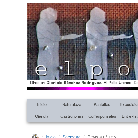
Director:
Dionisio Sánchez Rodríguez
. El Pollo Urbano. D
Inicio
Naturaleza
Pantallas
Exposicio
Ciencia
Gastronomía
Corresponsales
Entrevis
Inicio
Sociedad
Revista nº 125