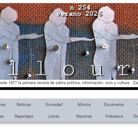
esde 1977 la primera revista de sátira política, información, ocio y cultura . 
nes
Noticias
Sociedad
Música
Escenarios
tas
Reportajes
Letras
Nosotras
Videoteca
Si