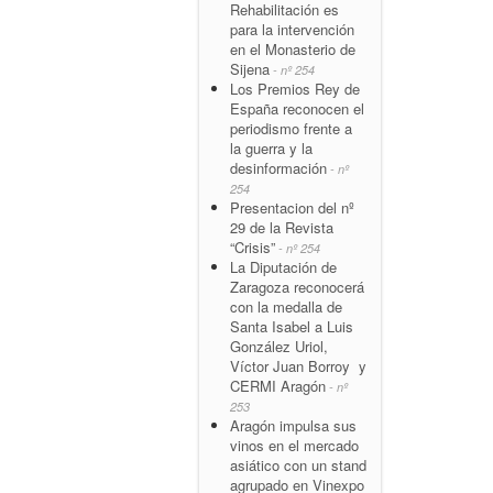
Rehabilitación es
para la intervención
en el Monasterio de
Sijena
- nº 254
Los Premios Rey de
España reconocen el
periodismo frente a
la guerra y la
desinformación
- nº
254
Presentacion del nº
29 de la Revista
“Crisis”
- nº 254
La Diputación de
Zaragoza reconocerá
con la medalla de
Santa Isabel a Luis
González Uriol,
Víctor Juan Borroy y
CERMI Aragón
- nº
253
Aragón impulsa sus
vinos en el mercado
asiático con un stand
agrupado en Vinexpo