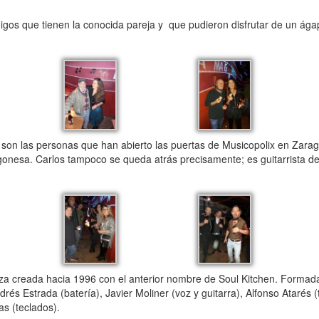
migos que tienen la conocida pareja y que pudieron disfrutar de un ág
on las personas que han abierto las puertas de Musicopolix en Zara
gonesa. Carlos tampoco se queda atrás precisamente; es guitarrista d
a creada hacia 1996 con el anterior nombre de Soul Kitchen. Formada
rés Estrada (batería), Javier Moliner (voz y guitarra), Alfonso Atarés 
as (teclados).