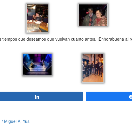
os tiempos que deseamos que vuelvan cuanto antes. ¡Enhorabuena al reg
Compartir
/ Miguel A, Yus