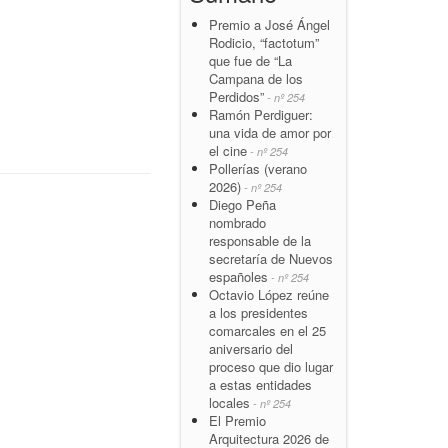
Premio a José Ángel
Rodicio, “factotum”
que fue de “La
Campana de los
Perdidos”
- nº 254
Ramón Perdiguer:
una vida de amor por
el cine
- nº 254
Pollerías (verano
2026)
- nº 254
Diego Peña
nombrado
responsable de la
secretaría de Nuevos
españoles
- nº 254
Octavio López reúne
a los presidentes
comarcales en el 25
aniversario del
proceso que dio lugar
a estas entidades
locales
- nº 254
El Premio
Arquitectura 2026 de