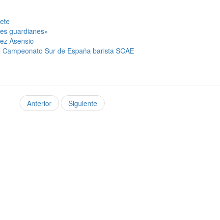
lete
les guardianes»
pez Asensio
el Campeonato Sur de España barista SCAE
Anterior
Siguiente