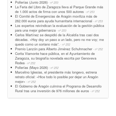
Pollerías (Junio 2026)
- nº 253
La Feria del Libro de Zaragoza lleva al Parque Grande más
de 1.000 actos de firma con unos 500 autores
- nº 253
El Comité de Emergencias de Aragón moviliza más de
262.000 euros para ayuda humanitaria internacional
- nº 253
Los expertos reivindican la evaluación de la gestión pública
para una mejor gobernanza
- nº 253
Carlos Martínez se despidió de la Alcaldía tras casi dos
décadas. «Hoy doy un paso a un lado, pero no me voy; me
quedo como un soriano más”.
- nº 252
Premio Lanzón para Alberto Jiménez Schuhmacher
- nº 252
Corita Viamonte hace pública, en el Ayuntamiento de
Zaragoza, su biografía novelada escrita por Genoveva
Rodea
- nº 252
Pollerías (Mayo 2026)
- nº 252
Marcelino Iglesias, el presidente más longevo, estrena
retrato oficial: «Hice todo lo posible por dejar un Aragón
mejor»
- nº 252
El Gobierno de Aragón culmina el Programa de Desarrollo
Rural tras una inversión de 976 millones de euros
- nº 252