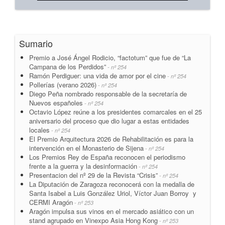
Sumario
Premio a José Ángel Rodicio, “factotum” que fue de “La
Campana de los Perdidos”
- nº 254
Ramón Perdiguer: una vida de amor por el cine
- nº 254
Pollerías (verano 2026)
- nº 254
Diego Peña nombrado responsable de la secretaría de
Nuevos españoles
- nº 254
Octavio López reúne a los presidentes comarcales en el 25
aniversario del proceso que dio lugar a estas entidades
locales
- nº 254
El Premio Arquitectura 2026 de Rehabilitación es para la
intervención en el Monasterio de Sijena
- nº 254
Los Premios Rey de España reconocen el periodismo
frente a la guerra y la desinformación
- nº 254
Presentacion del nº 29 de la Revista “Crisis”
- nº 254
La Diputación de Zaragoza reconocerá con la medalla de
Santa Isabel a Luis González Uriol, Víctor Juan Borroy y
CERMI Aragón
- nº 253
Aragón impulsa sus vinos en el mercado asiático con un
stand agrupado en Vinexpo Asia Hong Kong
- nº 253