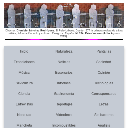
Director:
Dionisio Sánchez Rodríguez
. El Pollo Urbano. Desde 1977 la primera revista de sátira
política, información, ocio y cultura . Zaragoza. España.
Nº 254. Extra Verano (Julio Agosto
2026)
.
Inicio
Naturaleza
Pantallas
Exposiciones
Noticias
Sociedad
Música
Escenarios
Opinión
Silvicultura
Informes
Tecnologías
Ciencia
Gastronomía
Corresponsales
Entrevistas
Reportajes
Letras
Nosotras
Videoteca
Sin barreras
Mancheta
Incombustibles
Análisis