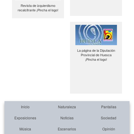
Revista de izquierdismo
recalcitrante ¡Pincha el logo!
La página de la Diputación
Provincial de Huesca
¡Pincha el logo!
Inicio
Naturaleza
Pantallas
Exposiciones
Noticias
Sociedad
Música
Escenarios
Opinión