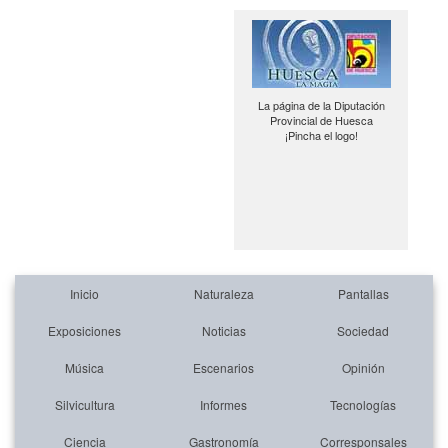
La página de la Diputación
Provincial de Huesca
¡Pincha el logo!
Inicio
Naturaleza
Pantallas
Exposiciones
Noticias
Sociedad
Música
Escenarios
Opinión
Silvicultura
Informes
Tecnologías
Ciencia
Gastronomía
Corresponsales