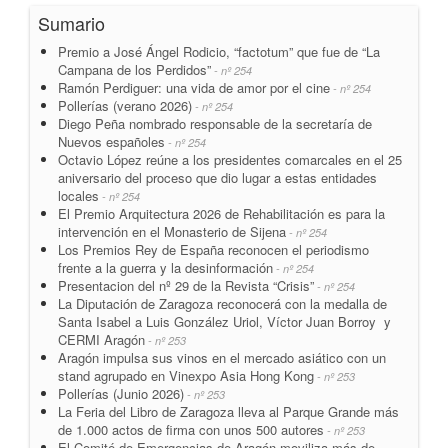
Sumario
Premio a José Ángel Rodicio, “factotum” que fue de “La
Campana de los Perdidos”
- nº 254
Ramón Perdiguer: una vida de amor por el cine
- nº 254
Pollerías (verano 2026)
- nº 254
Diego Peña nombrado responsable de la secretaría de
Nuevos españoles
- nº 254
Octavio López reúne a los presidentes comarcales en el 25
aniversario del proceso que dio lugar a estas entidades
locales
- nº 254
El Premio Arquitectura 2026 de Rehabilitación es para la
intervención en el Monasterio de Sijena
- nº 254
Los Premios Rey de España reconocen el periodismo
frente a la guerra y la desinformación
- nº 254
Presentacion del nº 29 de la Revista “Crisis”
- nº 254
La Diputación de Zaragoza reconocerá con la medalla de
Santa Isabel a Luis González Uriol, Víctor Juan Borroy y
CERMI Aragón
- nº 253
Aragón impulsa sus vinos en el mercado asiático con un
stand agrupado en Vinexpo Asia Hong Kong
- nº 253
Pollerías (Junio 2026)
- nº 253
La Feria del Libro de Zaragoza lleva al Parque Grande más
de 1.000 actos de firma con unos 500 autores
- nº 253
El Comité de Emergencias de Aragón moviliza más de