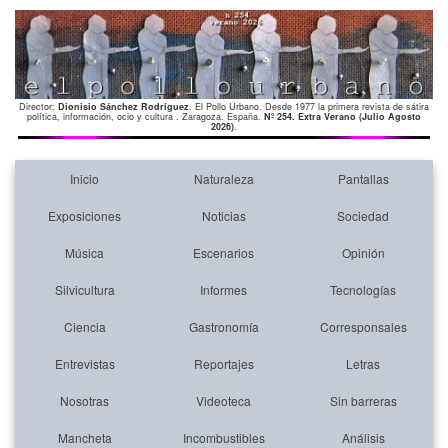
Director:
Dionisio Sánchez Rodríguez
. El Pollo Urbano. Desde 1977 la primera revista de sátira
política, información, ocio y cultura . Zaragoza. España.
Nº 254. Extra Verano (Julio Agosto
2026)
.
Inicio
Naturaleza
Pantallas
Exposiciones
Noticias
Sociedad
Música
Escenarios
Opinión
Silvicultura
Informes
Tecnologías
Ciencia
Gastronomía
Corresponsales
Entrevistas
Reportajes
Letras
Nosotras
Videoteca
Sin barreras
Mancheta
Incombustibles
Análisis