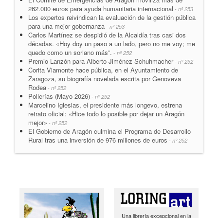
262.000 euros para ayuda humanitaria internacional
- nº 253
Los expertos reivindican la evaluación de la gestión pública
para una mejor gobernanza
- nº 253
Carlos Martínez se despidió de la Alcaldía tras casi dos
décadas. «Hoy doy un paso a un lado, pero no me voy; me
quedo como un soriano más”.
- nº 252
Premio Lanzón para Alberto Jiménez Schuhmacher
- nº 252
Corita Viamonte hace pública, en el Ayuntamiento de
Zaragoza, su biografía novelada escrita por Genoveva
Rodea
- nº 252
Pollerías (Mayo 2026)
- nº 252
Marcelino Iglesias, el presidente más longevo, estrena
retrato oficial: «Hice todo lo posible por dejar un Aragón
mejor»
- nº 252
El Gobierno de Aragón culmina el Programa de Desarrollo
Rural tras una inversión de 976 millones de euros
- nº 252
Una librería excepcional en la