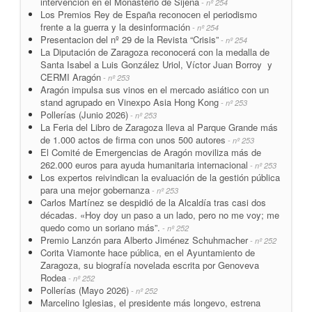
intervención en el Monasterio de Sijena
- nº 254
Los Premios Rey de España reconocen el periodismo
frente a la guerra y la desinformación
- nº 254
Presentacion del nº 29 de la Revista “Crisis”
- nº 254
La Diputación de Zaragoza reconocerá con la medalla de
Santa Isabel a Luis González Uriol, Víctor Juan Borroy y
CERMI Aragón
- nº 253
Aragón impulsa sus vinos en el mercado asiático con un
stand agrupado en Vinexpo Asia Hong Kong
- nº 253
Pollerías (Junio 2026)
- nº 253
La Feria del Libro de Zaragoza lleva al Parque Grande más
de 1.000 actos de firma con unos 500 autores
- nº 253
El Comité de Emergencias de Aragón moviliza más de
262.000 euros para ayuda humanitaria internacional
- nº 253
Los expertos reivindican la evaluación de la gestión pública
para una mejor gobernanza
- nº 253
Carlos Martínez se despidió de la Alcaldía tras casi dos
décadas. «Hoy doy un paso a un lado, pero no me voy; me
quedo como un soriano más”.
- nº 252
Premio Lanzón para Alberto Jiménez Schuhmacher
- nº 252
Corita Viamonte hace pública, en el Ayuntamiento de
Zaragoza, su biografía novelada escrita por Genoveva
Rodea
- nº 252
Pollerías (Mayo 2026)
- nº 252
Marcelino Iglesias, el presidente más longevo, estrena