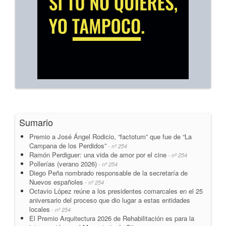
Sumario
Premio a José Ángel Rodicio, “factotum” que fue de “La
Campana de los Perdidos”
- nº 254
Ramón Perdiguer: una vida de amor por el cine
- nº 254
Pollerías (verano 2026)
- nº 254
Diego Peña nombrado responsable de la secretaría de
Nuevos españoles
- nº 254
Octavio López reúne a los presidentes comarcales en el 25
aniversario del proceso que dio lugar a estas entidades
locales
- nº 254
El Premio Arquitectura 2026 de Rehabilitación es para la