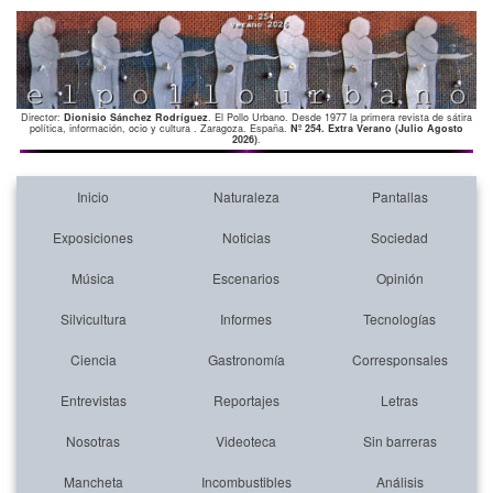
Director:
Dionisio Sánchez Rodríguez
. El Pollo Urbano. Desde 1977 la primera revista de sátira
política, información, ocio y cultura . Zaragoza. España.
Nº 254. Extra Verano (Julio Agosto
2026)
.
Inicio
Naturaleza
Pantallas
Exposiciones
Noticias
Sociedad
Música
Escenarios
Opinión
Silvicultura
Informes
Tecnologías
Ciencia
Gastronomía
Corresponsales
Entrevistas
Reportajes
Letras
Nosotras
Videoteca
Sin barreras
Mancheta
Incombustibles
Análisis