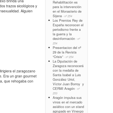
sexo brinda una
Rehabilitación es
os trazos sicológicos y
para la intervención
ansexualidad. Alguien
en el Monasterio de
Sijena
- nº 254
Los Premios Rey de
España reconocen el
periodismo frente a
la guerra y la
desinformación
- nº
254
Presentacion del nº
29 de la Revista
“Crisis”
- nº 254
La Diputación de
Zaragoza reconocerá
con la medalla de
dirigiera el zaragozano
Santa Isabel a Luis
ie. Era un gran gourmet
González Uriol,
nda, que rehogaba con
Víctor Juan Borroy y
CERMI Aragón
- nº
253
Aragón impulsa sus
vinos en el mercado
asiático con un stand
agrupado en Vinexpo