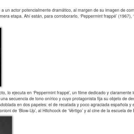
él a un actor potencialmente dramático, al margen de su imagen de com
mera etapa. Ahí están, para corroborarlo, ‘Peppermint frappé’ (1967), ‘E
, lo ejecuta en ‘Peppermint frappé’, un filme dedicado y claramente 
a secuencia de tono onírico y cuyo protagonista fija su objeto de des
sdoblada en dos papeles: el de recatada y poco agraciada española y 
ioni de ‘Blow-Up’, al Hitchcock de ‘Vértigo’ y al cine de la escuela de