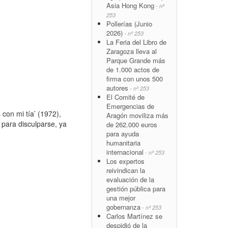
Asia Hong Kong
- nº
253
Pollerías (Junio
2026)
- nº 253
La Feria del Libro de
Zaragoza lleva al
Parque Grande más
de 1.000 actos de
firma con unos 500
autores
- nº 253
El Comité de
Emergencias de
con mi tía’ (1972),
Aragón moviliza más
 para disculparse, ya
de 262.000 euros
para ayuda
humanitaria
internacional
- nº 253
Los expertos
reivindican la
evaluación de la
gestión pública para
una mejor
gobernanza
- nº 253
Carlos Martínez se
despidió de la