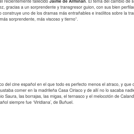
el recientemente fallecido
Jaime de Armiñán
. El tema del cambio de 
, gracias a un sorprendente y transgresor guion, con sus bien perfilad
lo construye uno de los dramas más entrañables e insólitos sobre la tr
más sorprendente, más viscoso y tierno”.
co del cine español en el que todo es perfecto menos el atraco, y que 
gustaba comer en la madrileña Casa Ciriaco y de allí no lo sacaba nad
o Saura, las borrajas, las migas, el ternasco y el melocotón de Cala
añol siempre fue ‘Viridiana’, de Buñuel.