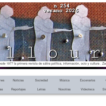
esde 1977 la primera revista de sátira política, información, ocio y cultura . 
nes
Noticias
Sociedad
Música
Escenarios
tas
Reportajes
Letras
Nosotras
Videoteca
Si