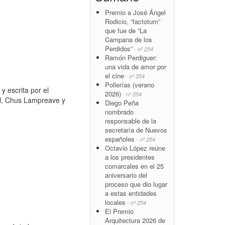
Premio a José Ángel
Rodicio, “factotum”
que fue de “La
Campana de los
Perdidos”
- nº 254
Ramón Perdiguer:
una vida de amor por
el cine
- nº 254
Pollerías (verano
y escrita por el
2026)
- nº 254
ll, Chus Lampreave y
Diego Peña
nombrado
responsable de la
secretaría de Nuevos
españoles
- nº 254
Octavio López reúne
a los presidentes
comarcales en el 25
aniversario del
proceso que dio lugar
a estas entidades
locales
- nº 254
El Premio
Arquitectura 2026 de