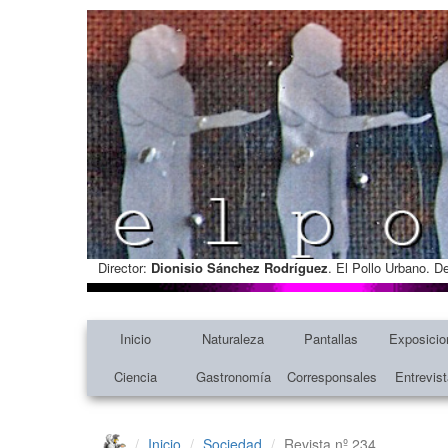
Director:
Dionisio Sánchez Rodríguez
. El Pollo Urbano. D
Inicio
Naturaleza
Pantallas
Exposicio
Ciencia
Gastronomía
Corresponsales
Entrevis
Inicio
Sociedad
Revista nº 234