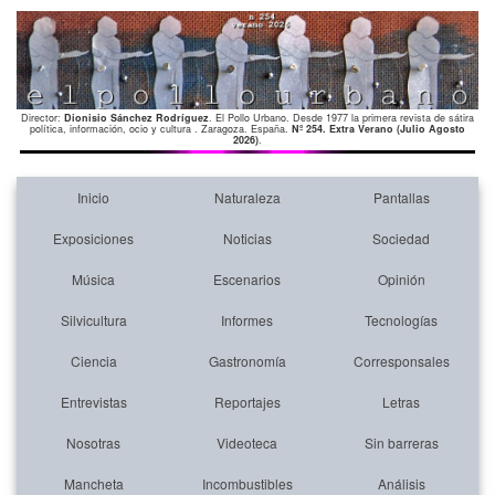
Director:
Dionisio Sánchez Rodríguez
. El Pollo Urbano. Desde 1977 la primera revista de sátira
política, información, ocio y cultura . Zaragoza. España.
Nº 254. Extra Verano (Julio Agosto
2026)
.
Inicio
Naturaleza
Pantallas
Exposiciones
Noticias
Sociedad
Música
Escenarios
Opinión
Silvicultura
Informes
Tecnologías
Ciencia
Gastronomía
Corresponsales
Entrevistas
Reportajes
Letras
Nosotras
Videoteca
Sin barreras
Mancheta
Incombustibles
Análisis