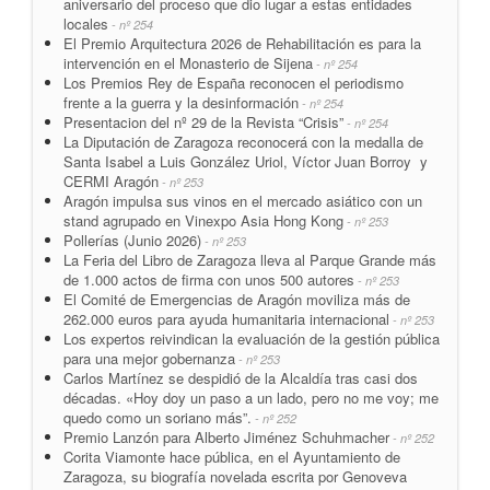
aniversario del proceso que dio lugar a estas entidades
locales
- nº 254
El Premio Arquitectura 2026 de Rehabilitación es para la
intervención en el Monasterio de Sijena
- nº 254
Los Premios Rey de España reconocen el periodismo
frente a la guerra y la desinformación
- nº 254
Presentacion del nº 29 de la Revista “Crisis”
- nº 254
La Diputación de Zaragoza reconocerá con la medalla de
Santa Isabel a Luis González Uriol, Víctor Juan Borroy y
CERMI Aragón
- nº 253
Aragón impulsa sus vinos en el mercado asiático con un
stand agrupado en Vinexpo Asia Hong Kong
- nº 253
Pollerías (Junio 2026)
- nº 253
La Feria del Libro de Zaragoza lleva al Parque Grande más
de 1.000 actos de firma con unos 500 autores
- nº 253
El Comité de Emergencias de Aragón moviliza más de
262.000 euros para ayuda humanitaria internacional
- nº 253
Los expertos reivindican la evaluación de la gestión pública
para una mejor gobernanza
- nº 253
Carlos Martínez se despidió de la Alcaldía tras casi dos
décadas. «Hoy doy un paso a un lado, pero no me voy; me
quedo como un soriano más”.
- nº 252
Premio Lanzón para Alberto Jiménez Schuhmacher
- nº 252
Corita Viamonte hace pública, en el Ayuntamiento de
Zaragoza, su biografía novelada escrita por Genoveva