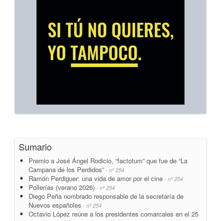
Sumario
Premio a José Ángel Rodicio, “factotum” que fue de “La
Campana de los Perdidos”
- nº 254
Ramón Perdiguer: una vida de amor por el cine
- nº 254
Pollerías (verano 2026)
- nº 254
Diego Peña nombrado responsable de la secretaría de
Nuevos españoles
- nº 254
Octavio López reúne a los presidentes comarcales en el 25