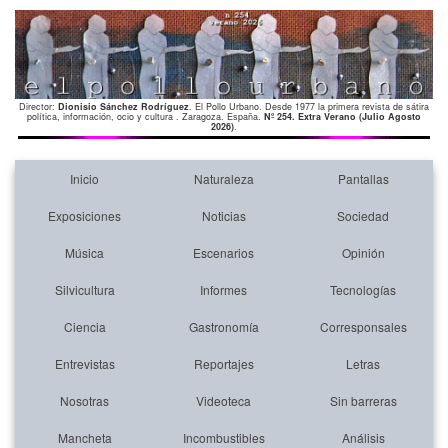
Director:
Dionisio Sánchez Rodríguez
. El Pollo Urbano. Desde 1977 la primera revista de sátira
política, información, ocio y cultura . Zaragoza. España.
Nº 254. Extra Verano (Julio Agosto
2026)
.
Inicio
Naturaleza
Pantallas
Exposiciones
Noticias
Sociedad
Música
Escenarios
Opinión
Silvicultura
Informes
Tecnologías
Ciencia
Gastronomía
Corresponsales
Entrevistas
Reportajes
Letras
Nosotras
Videoteca
Sin barreras
Mancheta
Incombustibles
Análisis