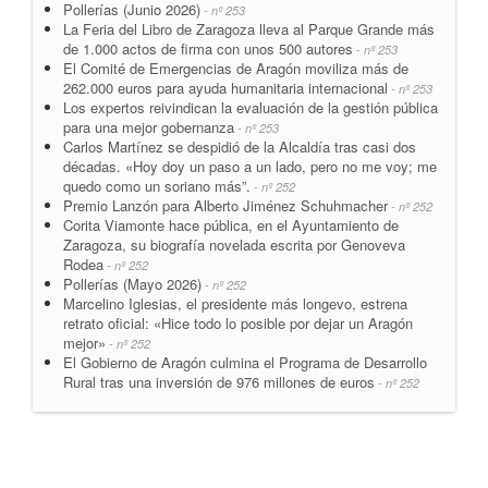
Pollerías (Junio 2026)
- nº 253
La Feria del Libro de Zaragoza lleva al Parque Grande más
de 1.000 actos de firma con unos 500 autores
- nº 253
El Comité de Emergencias de Aragón moviliza más de
262.000 euros para ayuda humanitaria internacional
- nº 253
Los expertos reivindican la evaluación de la gestión pública
para una mejor gobernanza
- nº 253
Carlos Martínez se despidió de la Alcaldía tras casi dos
décadas. «Hoy doy un paso a un lado, pero no me voy; me
quedo como un soriano más”.
- nº 252
Premio Lanzón para Alberto Jiménez Schuhmacher
- nº 252
Corita Viamonte hace pública, en el Ayuntamiento de
Zaragoza, su biografía novelada escrita por Genoveva
Rodea
- nº 252
Pollerías (Mayo 2026)
- nº 252
Marcelino Iglesias, el presidente más longevo, estrena
retrato oficial: «Hice todo lo posible por dejar un Aragón
mejor»
- nº 252
El Gobierno de Aragón culmina el Programa de Desarrollo
Rural tras una inversión de 976 millones de euros
- nº 252