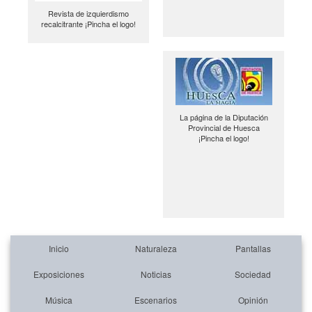
Revista de izquierdismo
recalcitrante ¡Pincha el logo!
La página de la Diputación
Provincial de Huesca
¡Pincha el logo!
Inicio
Naturaleza
Pantallas
Exposiciones
Noticias
Sociedad
Música
Escenarios
Opinión