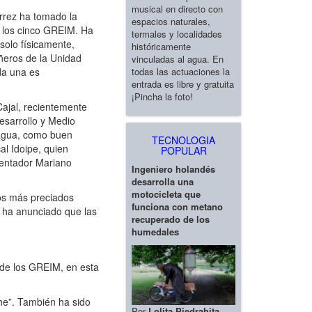
musical en directo con
érrez ha tomado la
espacios naturales,
e los cinco GREIM. Ha
termales y localidades
solo físicamente,
históricamente
ñeros de la Unidad
vinculadas al agua. En
todas las actuaciones la
da una es
entrada es libre y gratuita
¡Pincha la foto!
ajal, recientemente
esarrollo y Medio
 agua, como buen
TECNOLOGIA
l Idoipe, quien
POPULAR
sentador Mariano
Ingeniero holandés
desarrolla una
motocicleta que
os más preciados
funciona con metano
al ha anunciado que las
recuperado de los
humedales
 de los GREIM, en esta
he”. También ha sido
Por
Lolita Piedrahita