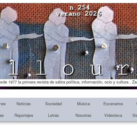
esde 1977 la primera revista de sátira política, información, ocio y cultura . 
nes
Noticias
Sociedad
Música
Escenarios
tas
Reportajes
Letras
Nosotras
Videoteca
Si