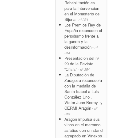
Rehabilitación es
para la intervención
en el Monasterio de
Sijena
- nº 254
Los Premios Rey de
España reconocen el
periodismo frente a
la guerra y la
desinformación
- nº
254
Presentacion del nº
29 de la Revista
“Crisis”
- nº 254
La Diputación de
Zaragoza reconocerá
con la medalla de
Santa Isabel a Luis
González Uriol,
Víctor Juan Borroy y
CERMI Aragón
- nº
253
Aragón impulsa sus
vinos en el mercado
asiático con un stand
agrupado en Vinexpo