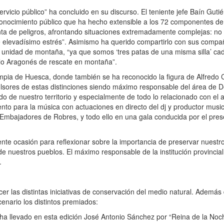
vicio público” ha concluido en su discurso. El teniente jefe Baín Guti
conocimiento público que ha hecho extensible a los 72 componentes d
nta de peligros, afrontando situaciones extremadamente complejas: no 
 elevadísimo estrés”. Asimismo ha querido compartirlo con sus compa
a unidad de montaña, “ya que somos ‘tres patas de una misma silla’ ca
lo Aragonés de rescate en montaña”.
ia de Huesca, donde también se ha reconocido la figura de Alfredo C
ulsores de estas distinciones siendo máximo responsable del área de D
o de nuestro territorio y especialmente de todo lo relacionado con el
o para la música con actuaciones en directo del dj y productor musica
Embajadores de Robres, y todo ello en una gala conducida por el pre
te ocasión para reflexionar sobre la importancia de preservar nuestr
a de nuestros pueblos. El máximo responsable de la institución provinci
.
r las distintas iniciativas de conservación del medio natural. Además
enario los distintos premiados:
a llevado en esta edición José Antonio Sánchez por “Reina de la Noc