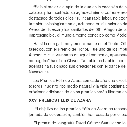
“Sois el mejor ejemplo de lo que es la vocación de ser
palabra y ha mostrado su agradecimiento por este re
destacado de todos ellos “su incansable labor, no exe
también psicológicamente, actuando en situaciones de
Aérea de Huesca y los sanitarios del 061-Aragón de l
imprescindible, el mundialmente conocido como Mode
Ha sido una gala muy emocionante en el Teatro Olimp
fallecido, con el Premio de Honor. Fue uno de los imp
Ambiente. “Un visionario en aquel momento, apasionad
monegrino” ha dicho Claver. También ha habido moment
además ha fusionado sus creaciones con el dance de 
Navascués.
Los Premios Félix de Azara son cada año una excelen
tesoros: nuestro rico medio natural y la vida cotidian
próximas ediciones de estos premios serán itinerantes
XXVI PREMIOS FÉLIX DE AZARA
El objetivo de los premios Félix de Azara es reconoce
jornada de celebración, también han pasado por el esc
El premio de fotografía David Gómez Samitier se lo h