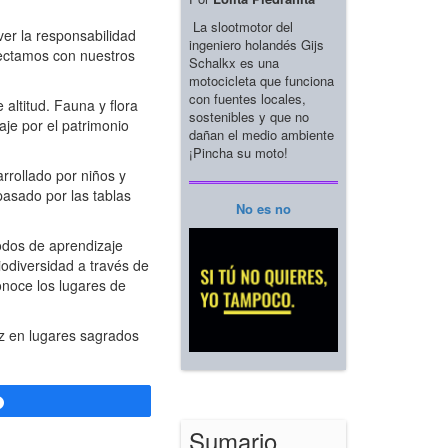
La slootmotor del
er la responsabilidad
ingeniero holandés Gijs
onectamos con nuestros
Schalkx es una
motocicleta que funciona
con fuentes locales,
altitud. Fauna y flora
sostenibles y que no
aje por el patrimonio
dañan el medio ambiente
¡Pincha su moto!
rollado por niños y
pasado por las tablas
No es no
odos de aprendizaje
iodiversidad a través de
noce los lugares de
uz en lugares sagrados
Compartir
Sumario