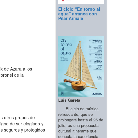
El ciclo “En torno al
agua” arranca con
Pilar Armalé
ix de Azara a los
oronel de la
Luis Gareta
El ciclo de música
refrescante, que se
s otros grupos de
prolongará hasta el 25 de
igno de ser elogiado y
julio, es una propuesta
os seguros y protegidos
cultural itinerante que
conecta la experiencia