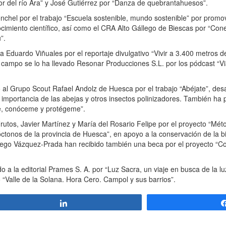
or del río Ara” y José Gutiérrez por “Danza de quebrantahuesos”.
chel por el trabajo “Escuela sostenible, mundo sostenible” por promov
nocimiento científico, así como el CRA Alto Gállego de Biescas por “C
”.
duardo Viñuales por el reportaje divulgativo “Vivir a 3.400 metros de 
e campo se lo ha llevado Resonar Producciones S.L. por los pódcast “Vi
 Grupo Scout Rafael Andolz de Huesca por el trabajo “Abéjate”, desar
 importancia de las abejas y otros insectos polinizadores. También ha 
me, conóceme y protégeme”.
utos, Javier Martínez y María del Rosario Felipe por el proyecto “Mét
ctonos de la provincia de Huesca”, en apoyo a la conservación de la b
iego Vázquez-Prada han recibido también una beca por el proyecto “Co
 a la editorial Prames S. A. por “Luz Sacra, un viaje en busca de la l
o “Valle de la Solana. Hora Cero. Campol y sus barrios”.
Compartir