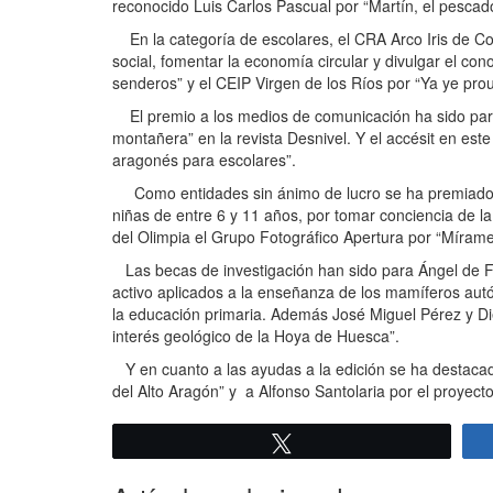
reconocido Luis Carlos Pascual por “Martín, el pescad
En la categoría de escolares, el CRA Arco Iris de Con
social, fomentar la economía circular y divulgar el co
senderos” y el CEIP Virgen de los Ríos por “Ya ye prou
El premio a los medios de comunicación ha sido para E
montañera” en la revista Desnivel. Y el accésit en est
aragonés para escolares”.
Como entidades sin ánimo de lucro se ha premiado al
niñas de entre 6 y 11 años, por tomar conciencia de la
del Olimpia el Grupo Fotográfico Apertura por “Míra
Las becas de investigación han sido para Ángel de Fr
activo aplicados a la enseñanza de los mamíferos autó
la educación primaria. Además José Miguel Pérez y D
interés geológico de la Hoya de Huesca”.
Y en cuanto a las ayudas a la edición se ha destacado
del Alto Aragón” y a Alfonso Santolaria por el proyect
Twittear