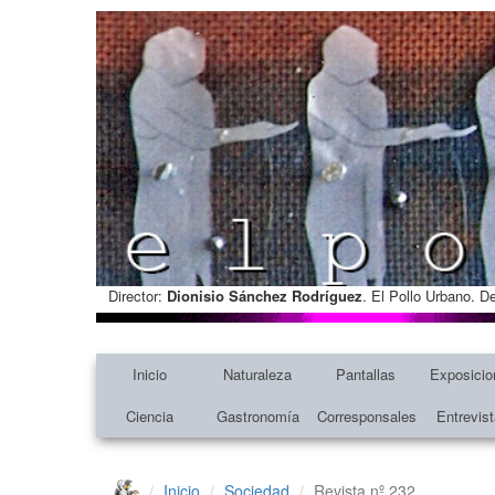
Director:
Dionisio Sánchez Rodríguez
. El Pollo Urbano. D
Inicio
Naturaleza
Pantallas
Exposicio
Ciencia
Gastronomía
Corresponsales
Entrevis
Inicio
Sociedad
Revista nº 232