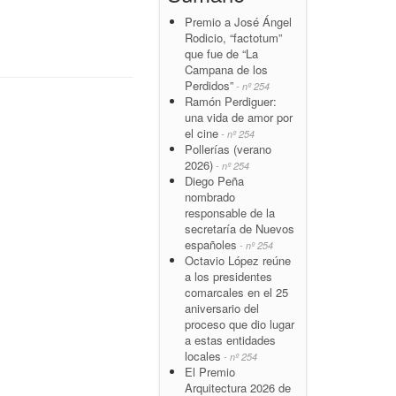
Premio a José Ángel
Rodicio, “factotum”
que fue de “La
Campana de los
Perdidos”
- nº 254
Ramón Perdiguer:
una vida de amor por
el cine
- nº 254
Pollerías (verano
2026)
- nº 254
Diego Peña
nombrado
responsable de la
secretaría de Nuevos
españoles
- nº 254
Octavio López reúne
a los presidentes
comarcales en el 25
aniversario del
proceso que dio lugar
a estas entidades
locales
- nº 254
El Premio
Arquitectura 2026 de