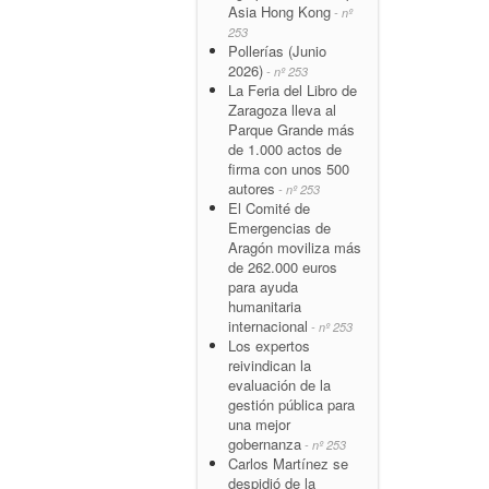
Asia Hong Kong
- nº
253
Pollerías (Junio
2026)
- nº 253
La Feria del Libro de
Zaragoza lleva al
Parque Grande más
de 1.000 actos de
firma con unos 500
autores
- nº 253
El Comité de
Emergencias de
Aragón moviliza más
de 262.000 euros
para ayuda
humanitaria
internacional
- nº 253
Los expertos
reivindican la
evaluación de la
gestión pública para
una mejor
gobernanza
- nº 253
Carlos Martínez se
despidió de la