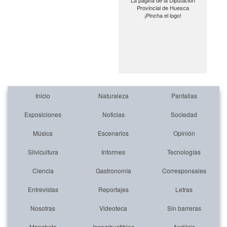
La página de la Diputación
Provincial de Huesca
¡Pincha el logo!
Inicio
Naturaleza
Pantallas
Exposiciones
Noticias
Sociedad
Música
Escenarios
Opinión
Silvicultura
Informes
Tecnologías
Ciencia
Gastronomía
Corresponsales
Entrevistas
Reportajes
Letras
Nosotras
Videoteca
Sin barreras
Mancheta
Incombustibles
Análisis