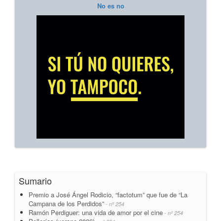
No es no
Sumario
Premio a José Ángel Rodicio, “factotum” que fue de “La
Campana de los Perdidos”
- nº 254
Ramón Perdiguer: una vida de amor por el cine
- nº 254