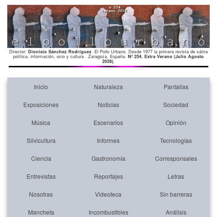
Director:
Dionisio Sánchez Rodríguez
. El Pollo Urbano. Desde 1977 la primera revista de sátira
política, información, ocio y cultura . Zaragoza. España.
Nº 254. Extra Verano (Julio Agosto
2026)
.
Inicio
Naturaleza
Pantallas
Exposiciones
Noticias
Sociedad
Música
Escenarios
Opinión
Silvicultura
Informes
Tecnologías
Ciencia
Gastronomía
Corresponsales
Entrevistas
Reportajes
Letras
Nosotras
Videoteca
Sin barreras
Mancheta
Incombustibles
Análisis