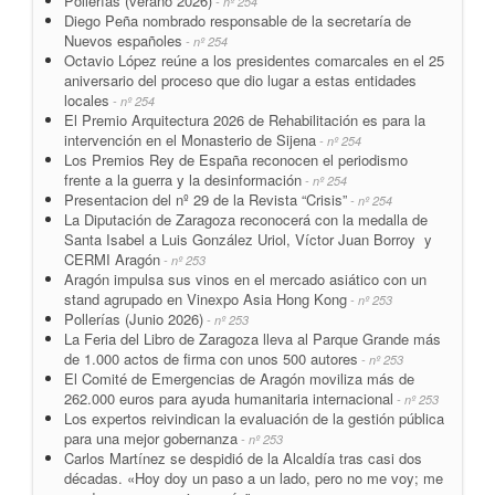
Pollerías (verano 2026)
- nº 254
Diego Peña nombrado responsable de la secretaría de
Nuevos españoles
- nº 254
Octavio López reúne a los presidentes comarcales en el 25
aniversario del proceso que dio lugar a estas entidades
locales
- nº 254
El Premio Arquitectura 2026 de Rehabilitación es para la
intervención en el Monasterio de Sijena
- nº 254
Los Premios Rey de España reconocen el periodismo
frente a la guerra y la desinformación
- nº 254
Presentacion del nº 29 de la Revista “Crisis”
- nº 254
La Diputación de Zaragoza reconocerá con la medalla de
Santa Isabel a Luis González Uriol, Víctor Juan Borroy y
CERMI Aragón
- nº 253
Aragón impulsa sus vinos en el mercado asiático con un
stand agrupado en Vinexpo Asia Hong Kong
- nº 253
Pollerías (Junio 2026)
- nº 253
La Feria del Libro de Zaragoza lleva al Parque Grande más
de 1.000 actos de firma con unos 500 autores
- nº 253
El Comité de Emergencias de Aragón moviliza más de
262.000 euros para ayuda humanitaria internacional
- nº 253
Los expertos reivindican la evaluación de la gestión pública
para una mejor gobernanza
- nº 253
Carlos Martínez se despidió de la Alcaldía tras casi dos
décadas. «Hoy doy un paso a un lado, pero no me voy; me