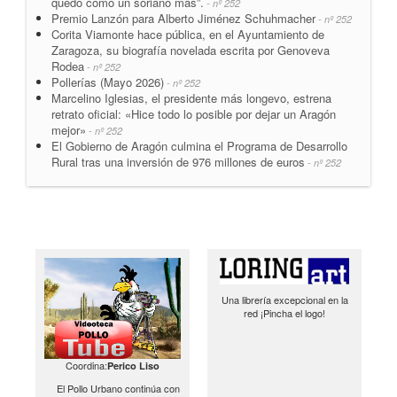
quedo como un soriano más”.
- nº 252
Premio Lanzón para Alberto Jiménez Schuhmacher
- nº 252
Corita Viamonte hace pública, en el Ayuntamiento de
Zaragoza, su biografía novelada escrita por Genoveva
Rodea
- nº 252
Pollerías (Mayo 2026)
- nº 252
Marcelino Iglesias, el presidente más longevo, estrena
retrato oficial: «Hice todo lo posible por dejar un Aragón
mejor»
- nº 252
El Gobierno de Aragón culmina el Programa de Desarrollo
Rural tras una inversión de 976 millones de euros
- nº 252
Una librería excepcional en la
red ¡Pincha el logo!
Coordina:
Perico Liso
El Pollo Urbano continúa con