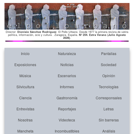
Director:
Dionisio Sánchez Rodríguez
. El Pollo Urbano. Desde 1977 la primera revista de sátira
política, información, ocio y cultura . Zaragoza. España.
Nº 254. Extra Verano (Julio Agosto
2026)
.
Inicio
Naturaleza
Pantallas
Exposiciones
Noticias
Sociedad
Música
Escenarios
Opinión
Silvicultura
Informes
Tecnologías
Ciencia
Gastronomía
Corresponsales
Entrevistas
Reportajes
Letras
Nosotras
Videoteca
Sin barreras
Mancheta
Incombustibles
Análisis