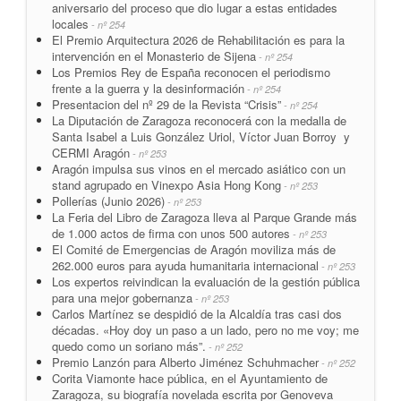
aniversario del proceso que dio lugar a estas entidades
locales
- nº 254
El Premio Arquitectura 2026 de Rehabilitación es para la
intervención en el Monasterio de Sijena
- nº 254
Los Premios Rey de España reconocen el periodismo
frente a la guerra y la desinformación
- nº 254
Presentacion del nº 29 de la Revista “Crisis”
- nº 254
La Diputación de Zaragoza reconocerá con la medalla de
Santa Isabel a Luis González Uriol, Víctor Juan Borroy y
CERMI Aragón
- nº 253
Aragón impulsa sus vinos en el mercado asiático con un
stand agrupado en Vinexpo Asia Hong Kong
- nº 253
Pollerías (Junio 2026)
- nº 253
La Feria del Libro de Zaragoza lleva al Parque Grande más
de 1.000 actos de firma con unos 500 autores
- nº 253
El Comité de Emergencias de Aragón moviliza más de
262.000 euros para ayuda humanitaria internacional
- nº 253
Los expertos reivindican la evaluación de la gestión pública
para una mejor gobernanza
- nº 253
Carlos Martínez se despidió de la Alcaldía tras casi dos
décadas. «Hoy doy un paso a un lado, pero no me voy; me
quedo como un soriano más”.
- nº 252
Premio Lanzón para Alberto Jiménez Schuhmacher
- nº 252
Corita Viamonte hace pública, en el Ayuntamiento de
Zaragoza, su biografía novelada escrita por Genoveva