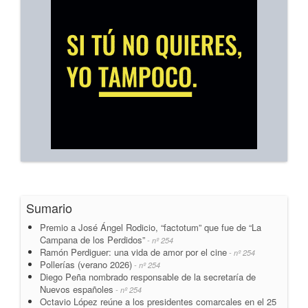
Sumario
Premio a José Ángel Rodicio, “factotum” que fue de “La
Campana de los Perdidos”
- nº 254
Ramón Perdiguer: una vida de amor por el cine
- nº 254
Pollerías (verano 2026)
- nº 254
Diego Peña nombrado responsable de la secretaría de
Nuevos españoles
- nº 254
Octavio López reúne a los presidentes comarcales en el 25