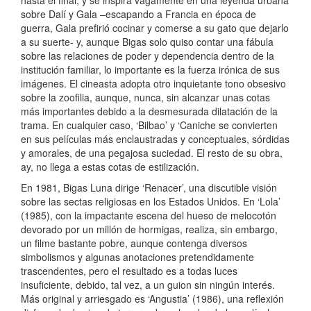
sobre Dalí y Gala –escapando a Francia en época de
guerra, Gala prefirió cocinar y comerse a su gato que dejarlo
a su suerte- y, aunque Bigas solo quiso contar una fábula
sobre las relaciones de poder y dependencia dentro de la
institución familiar, lo importante es la fuerza irónica de sus
imágenes. El cineasta adopta otro inquietante tono obsesivo
sobre la zoofilia, aunque, nunca, sin alcanzar unas cotas
más importantes debido a la desmesurada dilatación de la
trama. En cualquier caso, ‘Bilbao’ y ‘Caniche se convierten
en sus películas más enclaustradas y conceptuales, sórdidas
y amorales, de una pegajosa suciedad. El resto de su obra,
ay, no llega a estas cotas de estilización.
En 1981, Bigas Luna dirige ‘Renacer’, una discutible visión
sobre las sectas religiosas en los Estados Unidos. En ‘Lola’
(1985), con la impactante escena del hueso de melocotón
devorado por un millón de hormigas, realiza, sin embargo,
un filme bastante pobre, aunque contenga diversos
simbolismos y algunas anotaciones pretendidamente
trascendentes, pero el resultado es a todas luces
insuficiente, debido, tal vez, a un guion sin ningún interés.
Más original y arriesgado es ‘Angustia’ (1986), una reflexión