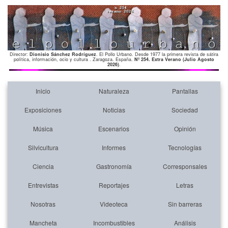
Director:
Dionisio Sánchez Rodríguez
. El Pollo Urbano. Desde 1977 la primera revista de sátira
política, información, ocio y cultura . Zaragoza. España.
Nº 254. Extra Verano (Julio Agosto
2026)
.
Inicio
Naturaleza
Pantallas
Exposiciones
Noticias
Sociedad
Música
Escenarios
Opinión
Silvicultura
Informes
Tecnologías
Ciencia
Gastronomía
Corresponsales
Entrevistas
Reportajes
Letras
Nosotras
Videoteca
Sin barreras
Mancheta
Incombustibles
Análisis