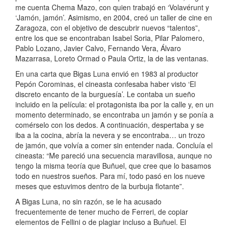
me cuenta Chema Mazo, con quien trabajó en ‘Volavérunt y
‘Jamón, jamón’. Asimismo, en 2004, creó un taller de cine en
Zaragoza, con el objetivo de descubrir nuevos “talentos”,
entre los que se encontraban Isabel Soria, Pilar Palomero,
Pablo Lozano, Javier Calvo, Fernando Vera, Álvaro
Mazarrasa, Loreto Ormad o Paula Ortiz, la de las ventanas.
En una carta que Bigas Luna envió en 1983 al productor
Pepón Corominas, el cineasta confesaba haber visto ‘El
discreto encanto de la burguesía’. Le contaba un sueño
incluido en la película: el protagonista iba por la calle y, en un
momento determinado, se encontraba un jamón y se ponía a
comérselo con los dedos. A continuación, despertaba y se
iba a la cocina, abría la nevera y se encontraba… un trozo
de jamón, que volvía a comer sin entender nada. Concluía el
cineasta: “Me pareció una secuencia maravillosa, aunque no
tengo la misma teoría que Buñuel, que cree que lo basamos
todo en nuestros sueños. Para mí, todo pasó en los nueve
meses que estuvimos dentro de la burbuja flotante”.
A Bigas Luna, no sin razón, se le ha acusado
frecuentemente de tener mucho de Ferreri, de copiar
elementos de Fellini o de plagiar incluso a Buñuel. El