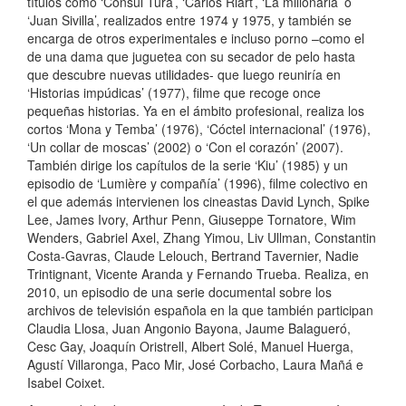
títulos como ‘Cónsul Tura’, ‘Carlos Riart’, ‘La millonaria’ o
‘Juan Sivilla’, realizados entre 1974 y 1975, y también se
encarga de otros experimentales e incluso porno –como el
de una dama que juguetea con su secador de pelo hasta
que descubre nuevas utilidades- que luego reuniría en
‘Historias impúdicas’ (1977), filme que recoge once
pequeñas historias. Ya en el ámbito profesional, realiza los
cortos ‘Mona y Temba’ (1976), ‘Cóctel internacional’ (1976),
‘Un collar de moscas’ (2002) o ‘Con el corazón’ (2007).
También dirige los capítulos de la serie ‘Kiu’ (1985) y un
episodio de ‘Lumière y compañía’ (1996), filme colectivo en
el que además intervienen los cineastas David Lynch, Spike
Lee, James Ivory, Arthur Penn, Giuseppe Tornatore, Wim
Wenders, Gabriel Axel, Zhang Yimou, Liv Ullman, Constantin
Costa-Gavras, Claude Lelouch, Bertrand Tavernier, Nadie
Trintignant, Vicente Aranda y Fernando Trueba. Realiza, en
2010, un episodio de una serie documental sobre los
archivos de televisión española en la que también participan
Claudia Llosa, Juan Angonio Bayona, Jaume Balagueró,
Cesc Gay, Joaquín Oristrell, Albert Solé, Manuel Huerga,
Agustí Villaronga, Paco Mir, José Corbacho, Laura Mañá e
Isabel Coixet.