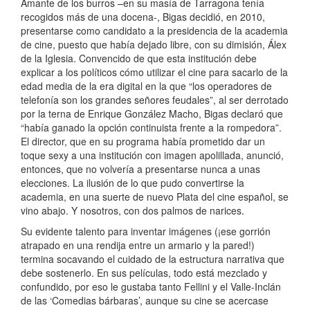
Amante de los burros –en su masía de Tarragona tenía
recogidos más de una docena-, Bigas decidió, en 2010,
presentarse como candidato a la presidencia de la academia
de cine, puesto que había dejado libre, con su dimisión, Álex
de la Iglesia. Convencido de que esta institución debe
explicar a los políticos cómo utilizar el cine para sacarlo de la
edad media de la era digital en la que “los operadores de
telefonía son los grandes señores feudales”, al ser derrotado
por la terna de Enrique González Macho, Bigas declaró que
“había ganado la opción continuista frente a la rompedora”.
El director, que en su programa había prometido dar un
toque sexy a una institución con imagen apolillada, anunció,
entonces, que no volvería a presentarse nunca a unas
elecciones. La ilusión de lo que pudo convertirse la
academia, en una suerte de nuevo Plata del cine español, se
vino abajo. Y nosotros, con dos palmos de narices.
Su evidente talento para inventar imágenes (¡ese gorrión
atrapado en una rendija entre un armario y la pared!)
termina socavando el cuidado de la estructura narrativa que
debe sostenerlo. En sus películas, todo está mezclado y
confundido, por eso le gustaba tanto Fellini y el Valle-Inclán
de las ‘Comedias bárbaras’, aunque su cine se acercase