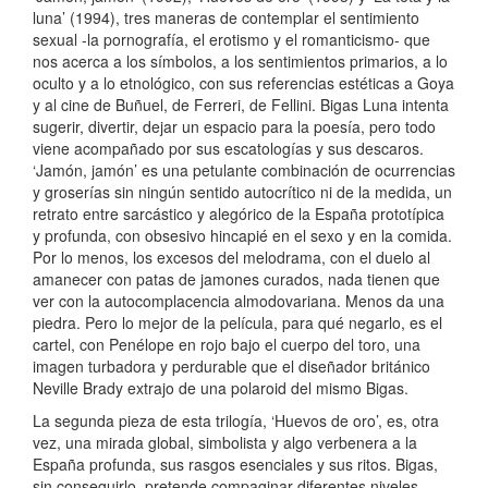
luna’ (1994), tres maneras de contemplar el sentimiento
sexual -la pornografía, el erotismo y el romanticismo- que
nos acerca a los símbolos, a los sentimientos primarios, a lo
oculto y a lo etnológico, con sus referencias estéticas a Goya
y al cine de Buñuel, de Ferreri, de Fellini. Bigas Luna intenta
sugerir, divertir, dejar un espacio para la poesía, pero todo
viene acompañado por sus escatologías y sus descaros.
‘Jamón, jamón’ es una petulante combinación de ocurrencias
y groserías sin ningún sentido autocrítico ni de la medida, un
retrato entre sarcástico y alegórico de la España prototípica
y profunda, con obsesivo hincapié en el sexo y en la comida.
Por lo menos, los excesos del melodrama, con el duelo al
amanecer con patas de jamones curados, nada tienen que
ver con la autocomplacencia almodovariana. Menos da una
piedra. Pero lo mejor de la película, para qué negarlo, es el
cartel, con Penélope en rojo bajo el cuerpo del toro, una
imagen turbadora y perdurable que el diseñador británico
Neville Brady extrajo de una polaroid del mismo Bigas.
La segunda pieza de esta trilogía, ‘Huevos de oro’, es, otra
vez, una mirada global, simbolista y algo verbenera a la
España profunda, sus rasgos esenciales y sus ritos. Bigas,
sin conseguirlo, pretende compaginar diferentes niveles,