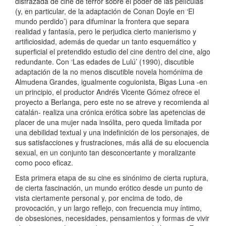
disfrazada de cine de terror sobre el poder de las películas
(y, en particular, de la adaptación de Conan Doyle en ‘El
mundo perdido’) para difuminar la frontera que separa
realidad y fantasía, pero le perjudica cierto manierismo y
artificiosidad, además de quedar un tanto esquemático y
superficial el pretendido estudio del cine dentro del cine, algo
redundante. Con ‘Las edades de Lulú’ (1990), discutible
adaptación de la no menos discutible novela homónima de
Almudena Grandes, igualmente coguionista, Bigas Luna -en
un principio, el productor Andrés Vicente Gómez ofrece el
proyecto a Berlanga, pero este no se atreve y recomienda al
catalán- realiza una crónica erótica sobre las apetencias de
placer de una mujer nada insólita, pero queda limitada por
una debilidad textual y una indefinición de los personajes, de
sus satisfacciones y frustraciones, más allá de su elocuencia
sexual, en un conjunto tan desconcertante y moralizante
como poco eficaz.
Esta primera etapa de su cine es sinónimo de cierta ruptura,
de cierta fascinación, un mundo erótico desde un punto de
vista ciertamente personal y, por encima de todo, de
provocación, y un largo reflejo, con frecuencia muy íntimo,
de obsesiones, necesidades, pensamientos y formas de vivir