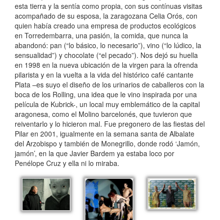
esta tierra y la sentía como propia, con sus contínuas visitas
acompañado de su esposa, la zaragozana Celia Orós, con
quien había creado una empresa de productos ecológicos
en Torredembarra, una pasión, la comida, que nunca la
abandonó: pan (“lo básico, lo necesario”), vino (“lo lúdico, la
sensualidad”) y chocolate (“el pecado”). Nos dejó su huella
en 1998 en la nueva ubicación de la virgen para la ofrenda
pilarista y en la vuelta a la vida del histórico café cantante
Plata –es suyo el diseño de los urinarios de caballeros con la
boca de los Rolling, una idea que le vino inspirada por una
película de Kubrick-, un local muy emblemático de la capital
aragonesa, como el Molino barcelonés, que tuvieron que
reiventarlo y lo hicieron mal. Fue pregonero de las fiestas del
Pilar en 2001, igualmente en la semana santa de Albalate
del Arzobispo y también de Monegrillo, donde rodó ‘Jamón,
jamón’, en la que Javier Bardem ya estaba loco por
Penélope Cruz y ella ni lo miraba.