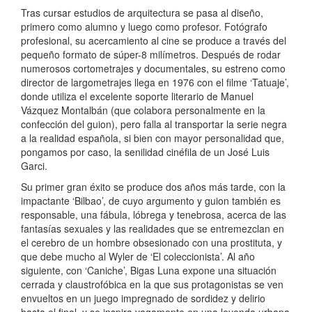
Tras cursar estudios de arquitectura se pasa al diseño,
primero como alumno y luego como profesor. Fotógrafo
profesional, su acercamiento al cine se produce a través del
pequeño formato de súper-8 milímetros. Después de rodar
numerosos cortometrajes y documentales, su estreno como
director de largometrajes llega en 1976 con el filme ‘Tatuaje’,
donde utiliza el excelente soporte literario de Manuel
Vázquez Montalbán (que colabora personalmente en la
confección del guion), pero falla al transportar la serie negra
a la realidad española, si bien con mayor personalidad que,
pongamos por caso, la senilidad cinéfila de un José Luis
Garci.
Su primer gran éxito se produce dos años más tarde, con la
impactante ‘Bilbao’, de cuyo argumento y guion también es
responsable, una fábula, lóbrega y tenebrosa, acerca de las
fantasías sexuales y las realidades que se entremezclan en
el cerebro de un hombre obsesionado con una prostituta, y
que debe mucho al Wyler de ‘El coleccionista’. Al año
siguiente, con ‘Caniche’, Bigas Luna expone una situación
cerrada y claustrofóbica en la que sus protagonistas se ven
envueltos en un juego impregnado de sordidez y delirio
hasta el final, y se inspira vagamente en una leyenda urbana