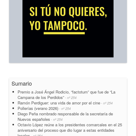
Sumario
Premio a José Ángel Rodicio, “factotum” que fue de “La
Campana de los Perdidos”
- nº 254
Ramón Perdiguer: una vida de amor por el cine
- nº 254
Pollerías (verano 2026)
- nº 254
Diego Peña nombrado responsable de la secretaría de
Nuevos españoles
- nº 254
Octavio López reúne a los presidentes comarcales en el 25
aniversario del proceso que dio lugar a estas entidades
locales
- nº 254