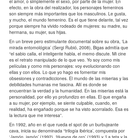
el amor, o simplemente el sexo, por parte de la mujer. En
efecto, en la obra del realizador, los personajes femeninos
son siempre más importantes que los masculinos. Le gusta,
y mucho, el mundo femenino. Es el que tiene delante, tal vez
porque siempre ha vivido rodeado de mujeres: su madre, su
hermana, su mujer, sus hijas.
En un breve pero estimulante documental sobre su obra, ‘La
mirada entomológica’ (Sergi Rubió, 2008), Bigas admitía que
“el sabio calla, el inteligente habla, el memo discute. Mi cine
es el retrato manipulado de lo que veo. Yo soy como mis
películas y como mis personajes: voy evolucionando con
ellas y con ellos. Lo que yo hago es fomentar mis
obsesiones y contradicciones. El mundo de las miserias y las
debilidades humanas me fascina. Allí es donde se
encuentran la verdad y la humanidad. En las miserias está la
personalidad, por ello yo profundizo en ellas. El que engaña
a su mujer, por ejemplo, se siente culpable, cuando, en
realidad, ha engañado porque se ha visto acorralado. Esa es
la lectura que me interesa”.
En 1992, año en el que rueda el spot de un burbujeante
cava, inicia su denominada “trilogía ibérica’, compuesta por
‘Jamón, jamón’ (1992), ‘Huevos de oro’ (1993) y ‘La teta y la