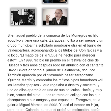
Si en aquel pueblo de la comarca de los Monegros es hijo
adoptivo y tiene una calle, Zaragoza no iba a ser menos y un
grupo municipal ha solicitado nombrarle otra en el barrio de
Valdespartera, acompañando a los títulos de ‘Con faldas y a
lo loco’, ‘El mago de oz’ o ‘¿Qué he hecho para merecer
esto?’. En 1999, recibió un premio en el festival de cine de
Huesca y tres años después rodó un anuncio con el cantante
David Civera en torno al jamón de Calamocha, rico, rico.
También aparecía por el entrañable bazar zaragozano
‘Quiteria Martín’ y compraba los míticos pipos fumadores –él
los llamaba “pepitos”-, que regalaba a diestro y siniestro, y
uno de ellos aparecía en una de sus películas. Hacía, y muy
bien, “caras del alma”, unos retratos en collage con los que
obsequiaba a sus amigos y que expuso en Zaragoza, en la
galería Miguel Marcos, en 2002. Y tocó el tambor en Híjar,
pero no en Calanda, aunque sí probó un melocotón, según