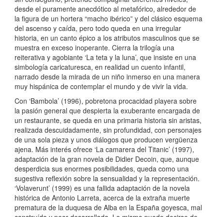
desde el puramente anecdótico al metafórico, alrededor de
la figura de un hortera “macho ibérico” y del clásico esquema
del ascenso y caída, pero todo queda en una irregular
historia, en un canto épico a los atributos masculinos que se
muestra en exceso inoperante. Cierra la trilogía una
reiterativa y agobiante ‘La teta y la luna’, que insiste en una
simbología caricaturesca, en realidad un cuento infantil,
narrado desde la mirada de un niño inmerso en una manera
muy hispánica de contemplar el mundo y de vivir la vida.
Con ‘Bambola’ (1996), pobretona procacidad playera sobre
la pasión general que despierta la exuberante encargada de
un restaurante, se queda en una primaria historia sin aristas,
realizada descuidadamente, sin profundidad, con personajes
de una sola pieza y unos diálogos que producen vergüenza
ajena. Más interés ofrece ‘La camarera del Titanic’ (1997),
adaptación de la gran novela de Didier Decoin, que, aunque
desperdicia sus enormes posibilidades, queda como una
sugestiva reflexión sobre la sensualidad y la representación.
‘Volaverunt’ (1999) es una fallida adaptación de la novela
histórica de Antonio Larreta, acerca de la extraña muerte
prematura de la duquesa de Alba en la España goyesca, mal
construída y peor desarrollada. Lo mismo puede decirse de