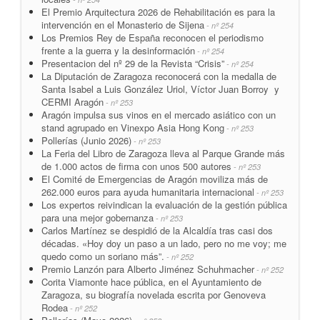
El Premio Arquitectura 2026 de Rehabilitación es para la
intervención en el Monasterio de Sijena
- nº 254
Los Premios Rey de España reconocen el periodismo
frente a la guerra y la desinformación
- nº 254
Presentacion del nº 29 de la Revista “Crisis”
- nº 254
La Diputación de Zaragoza reconocerá con la medalla de
Santa Isabel a Luis González Uriol, Víctor Juan Borroy y
CERMI Aragón
- nº 253
Aragón impulsa sus vinos en el mercado asiático con un
stand agrupado en Vinexpo Asia Hong Kong
- nº 253
Pollerías (Junio 2026)
- nº 253
La Feria del Libro de Zaragoza lleva al Parque Grande más
de 1.000 actos de firma con unos 500 autores
- nº 253
El Comité de Emergencias de Aragón moviliza más de
262.000 euros para ayuda humanitaria internacional
- nº 253
Los expertos reivindican la evaluación de la gestión pública
para una mejor gobernanza
- nº 253
Carlos Martínez se despidió de la Alcaldía tras casi dos
décadas. «Hoy doy un paso a un lado, pero no me voy; me
quedo como un soriano más”.
- nº 252
Premio Lanzón para Alberto Jiménez Schuhmacher
- nº 252
Corita Viamonte hace pública, en el Ayuntamiento de
Zaragoza, su biografía novelada escrita por Genoveva
Rodea
- nº 252