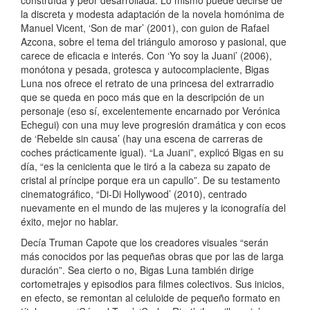
la discreta y modesta adaptación de la novela homónima de
Manuel Vicent, ‘Son de mar’ (2001), con guion de Rafael
Azcona, sobre el tema del triángulo amoroso y pasional, que
carece de eficacia e interés. Con ‘Yo soy la Juani’ (2006),
monótona y pesada, grotesca y autocomplaciente, Bigas
Luna nos ofrece el retrato de una princesa del extrarradio
que se queda en poco más que en la descripción de un
personaje (eso sí, excelentemente encarnado por Verónica
Echegui) con una muy leve progresión dramática y con ecos
de ‘Rebelde sin causa’ (hay una escena de carreras de
coches prácticamente igual). “La Juani”, explicó Bigas en su
día, “es la cenicienta que le tiró a la cabeza su zapato de
cristal al príncipe porque era un capullo”. De su testamento
cinematográfico, “Di-Di Hollywood’ (2010), centrado
nuevamente en el mundo de las mujeres y la iconografía del
éxito, mejor no hablar.
Decía Truman Capote que los creadores visuales “serán
más conocidos por las pequeñas obras que por las de larga
duración”. Sea cierto o no, Bigas Luna también dirige
cortometrajes y episodios para filmes colectivos. Sus inicios,
en efecto, se remontan al celuloide de pequeño formato en