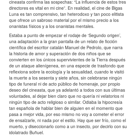
cineasta confirma las sospechas: “La influencia de estos tres
directores es vital en mi cine”. En realidad, el cine de Bigas
Luna es tan comprensivo, tan heterodoxo y tan poco elitista
que ofrece un sabroso material por el mismo precio a los
onanistas físicos y a los onanistas mentales.
Estaba a punto de empezar el rodaje de ‘Segundo origen’,
una adaptación a la gran pantalla de un relato de ficción
científica del escritor catalán Manuel de Pedrolo, que narra
la historia de amor y superación de dos niños que se
convierten en los únicos supervivientes de la Tierra después
de un ataque alienígenea, en una especie de trasfondo que
reflexiona sobre la ecología y la sexualidad, cuando le visitó
la muerte a los sesenta y siete años, sin celebrarse ningún
tipo de funeral ni de acto público de homenaje, por propio
deseo del cineasta, que ya adelantó a todos con sus últimas
voluntades, al dejar bien claro que no quería ni velatorios ni
ningún tipo de acto religioso o similar. Odiaba la hipocresía
tan española de hablar bien de alguien en el momento que
pasa a mejor vida, por eso mismo no voy a cometer el error
de ensalzarle, ni nada por el estilo. Hay que ser frío, como el
muerto, y diseccionarlo como a un insecto, por decirlo con su
idolatrado Buñuel.