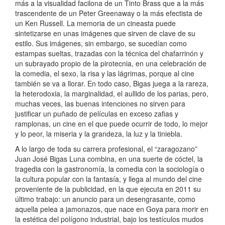
más a la visualidad facilona de un Tinto Brass que a la más
trascendente de un Peter Greenaway o la más efectista de
un Ken Russell. La memoria de un cineasta puede
sintetizarse en unas imágenes que sirven de clave de su
estilo. Sus imágenes, sin embargo, se sucedían como
estampas sueltas, trazadas con la técnica del chafarrinón y
un subrayado propio de la pirotecnia, en una celebración de
la comedia, el sexo, la risa y las lágrimas, porque al cine
también se va a llorar. En todo caso, Bigas juega a la rareza,
la heterodoxia, la marginalidad, el aullido de los parias, pero,
muchas veces, las buenas intenciones no sirven para
justificar un puñado de películas en exceso zafias y
ramplonas, un cine en el que puede ocurrir de todo, lo mejor
y lo peor, la miseria y la grandeza, la luz y la tiniebla.
A lo largo de toda su carrera profesional, el “zaragozano”
Juan José Bigas Luna combina, en una suerte de cóctel, la
tragedia con la gastronomía, la comedia con la sociología o
la cultura popular con la fantasía, y llega al mundo del cine
proveniente de la publicidad, en la que ejecuta en 2011 su
último trabajo: un anuncio para un desengrasante, como
aquella pelea a jamonazos, que nace en Goya para morir en
la estética del polígono industrial, bajo los testículos mudos