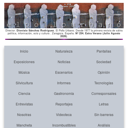
Director:
Dionisio Sánchez Rodríguez
. El Pollo Urbano. Desde 1977 la primera revista de sátira
política, información, ocio y cultura . Zaragoza. España.
Nº 254. Extra Verano (Julio Agosto
2026)
.
Inicio
Naturaleza
Pantallas
Exposiciones
Noticias
Sociedad
Música
Escenarios
Opinión
Silvicultura
Informes
Tecnologías
Ciencia
Gastronomía
Corresponsales
Entrevistas
Reportajes
Letras
Nosotras
Videoteca
Sin barreras
Mancheta
Incombustibles
Análisis