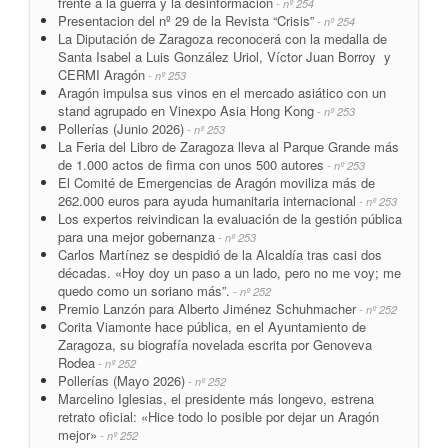
frente a la guerra y la desinformación
- nº 254
Presentacion del nº 29 de la Revista “Crisis”
- nº 254
La Diputación de Zaragoza reconocerá con la medalla de
Santa Isabel a Luis González Uriol, Víctor Juan Borroy y
CERMI Aragón
- nº 253
Aragón impulsa sus vinos en el mercado asiático con un
stand agrupado en Vinexpo Asia Hong Kong
- nº 253
Pollerías (Junio 2026)
- nº 253
La Feria del Libro de Zaragoza lleva al Parque Grande más
de 1.000 actos de firma con unos 500 autores
- nº 253
El Comité de Emergencias de Aragón moviliza más de
262.000 euros para ayuda humanitaria internacional
- nº 253
Los expertos reivindican la evaluación de la gestión pública
para una mejor gobernanza
- nº 253
Carlos Martínez se despidió de la Alcaldía tras casi dos
décadas. «Hoy doy un paso a un lado, pero no me voy; me
quedo como un soriano más”.
- nº 252
Premio Lanzón para Alberto Jiménez Schuhmacher
- nº 252
Corita Viamonte hace pública, en el Ayuntamiento de
Zaragoza, su biografía novelada escrita por Genoveva
Rodea
- nº 252
Pollerías (Mayo 2026)
- nº 252
Marcelino Iglesias, el presidente más longevo, estrena
retrato oficial: «Hice todo lo posible por dejar un Aragón
mejor»
- nº 252