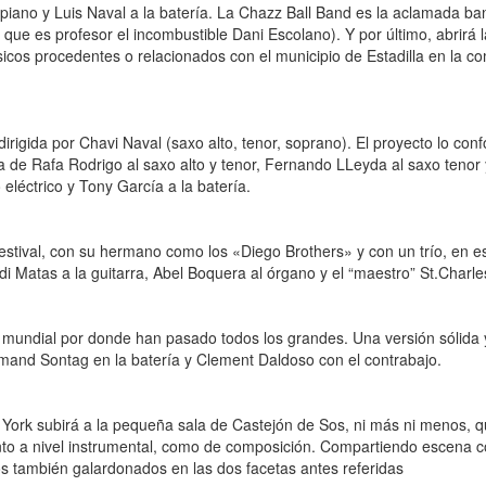
 piano y Luis Naval a la batería. La Chazz Ball Band es la aclamada ba
 que es profesor el incombustible Dani Escolano). Y por último, abrirá 
sicos procedentes o relacionados con el municipio de Estadilla en la 
irigida por Chavi Naval (saxo alto, tenor, soprano). El proyecto lo co
la de Rafa Rodrigo al saxo alto y tenor, Fernando LLeyda al saxo tenor
o eléctrico y Tony García a la batería.
estival, con su hermano como los «Diego Brothers» y con un trío, en 
i Matas a la guitarra, Abel Boquera al órgano y el “maestro” St.Charles
mundial por donde han pasado todos los grandes. Una versión sólida y
rmand Sontag en la batería y Clement Daldoso con el contrabajo.
 York subirá a la pequeña sala de Castejón de Sos, ni más ni menos, q
nto a nivel instrumental, como de composición. Compartiendo escena 
 dos también galardonados en las dos facetas antes referidas