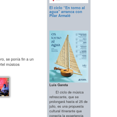
El ciclo “En torno al
agua” arranca con
Pilar Armalé
o, se ponía fin a un
rtel músicos
Luis Gareta
El ciclo de música
refrescante, que se
prolongará hasta el 25 de
julio, es una propuesta
cultural itinerante que
conecta la experiencia