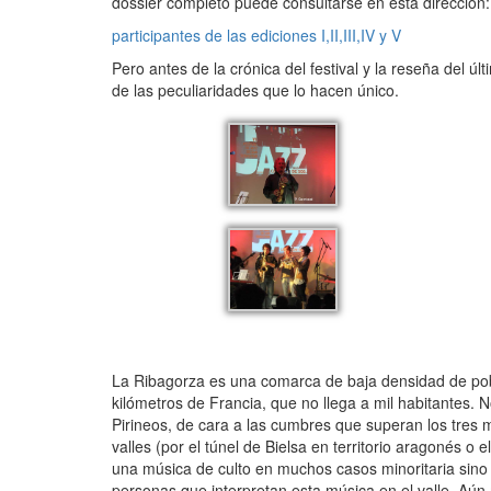
dossier completo puede consultarse en esta dirección:
participantes de las ediciones I,II,III,IV y V
Pero antes de la crónica del festival y la reseña del ú
de las peculiaridades que lo hacen único.
La Ribagorza es una comarca de baja densidad de pob
kilómetros de Francia, que no llega a mil habitantes.
Pirineos, de cara a las cumbres que superan los tres mi
valles (por el túnel de Bielsa en territorio aragonés 
una música de culto en muchos casos minoritaria si
personas que interpretan esta música en el valle. Aún