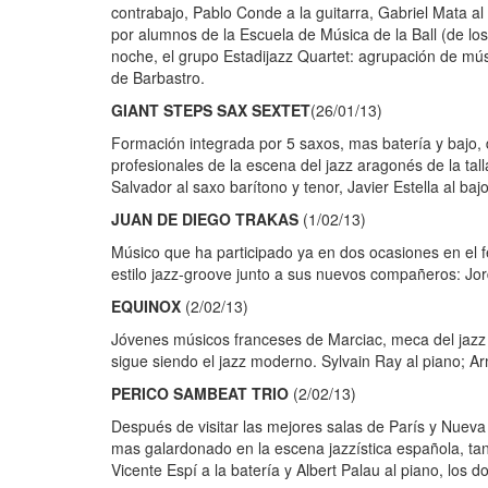
contrabajo, Pablo Conde a la guitarra, Gabriel Mata al
por alumnos de la Escuela de Música de la Ball (de los
noche, el grupo Estadijazz Quartet: agrupación de mú
de Barbastro.
GIANT STEPS SAX SEXTET
(26/01/13)
Formación integrada por 5 saxos, mas batería y bajo, d
profesionales de la escena del jazz aragonés de la tal
Salvador al saxo barítono y tenor, Javier Estella al baj
JUAN DE DIEGO TRAKAS
(1/02/13)
Músico que ha participado ya en dos ocasiones en el f
estilo jazz-groove junto a sus nuevos compañeros: Jord
EQUINOX
(2/02/13)
Jóvenes músicos franceses de Marciac, meca del jazz 
sigue siendo el jazz moderno. Sylvain Ray al piano; A
PERICO SAMBEAT TRIO
(2/02/13)
Después de visitar las mejores salas de París y Nueva
mas galardonado en la escena jazzística española, ta
Vicente Espí a la batería y Albert Palau al piano, los