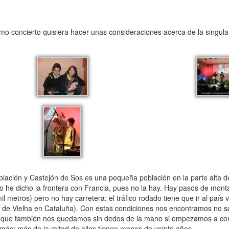
ltimo concierto quisiera hacer unas consideraciones acerca de la singular
lación y Castejón de Sos es una pequeña población en la parte alta d
 No he dicho la frontera con Francia, pues no la hay. Hay pasos de mon
l metros) pero no hay carretera: el tráfico rodado tiene que ir al país 
o el de Vielha en Cataluña). Con estas condiciones nos encontramos no s
no que también nos quedamos sin dedos de la mano si empezamos a co
 más: más de la mitad de ellos tienen menos de veinte años.