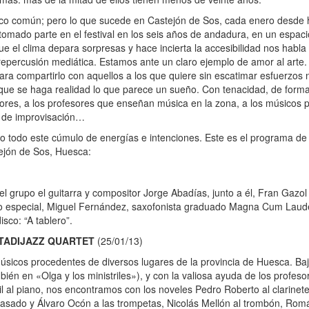
 poco común; pero lo que sucede en Castejón de Sos, cada enero desde
n tomado parte en el festival en los seis años de andadura, en un espa
e el clima depara sorpresas y hace incierta la accesibilidad nos habla
 repercusión mediática. Estamos ante un claro ejemplo de amor al arte.
a compartirlo con aquellos a los que quiere sin escatimar esfuerzos n
que se haga realidad lo que parece un sueño. Con tenacidad, de forma
res, a los profesores que enseñan música en la zona, a los músicos pa
 y de improvisación…
todo este cúmulo de energías e intenciones. Este es el programa de l
tejón de Sos, Huesca:
 grupo el guitarra y compositor Jorge Abadías, junto a él, Fran Gazol 
tado especial, Miguel Fernández, saxofonista graduado Magna Cum Lau
sco: “A tablero”.
STADIJAZZ QUARTET
(25/01/13)
sicos procedentes de diversos lugares de la provincia de Huesca. Bajo
bién en «Olga y los ministriles»), y con la valiosa ayuda de los profes
l al piano, nos encontramos con los noveles Pedro Roberto al clarinete
Casado y Álvaro Ocón a las trompetas, Nicolás Mellón al trombón, Rom