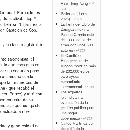
Asia Hong Kong
- nº
253
mbeat. Para ello, es
Pollerías (Junio
el festival: htpp://
2026)
- nº 253
o Berroa: “El jazz es la
La Feria del Libro de
Zaragoza lleva al
n en Castejón de Sos.
Parque Grande más
de 1.000 actos de
 y la clase magistral de
firma con unos 500
autores
- nº 253
El Comité de
nte saxofonista, el
Emergencias de
patía que consiguió con
Aragón moviliza más
hacer un segundo pase
de 262.000 euros
 al unísono con la
para ayuda
humanitaria
rupo tan numeroso de
internacional
- nº 253
ane» que recabó el
Los expertos
con Perico) y tejió con
reivindican la
 una muestra de su
evaluación de la
 musical que conquistó
gestión pública para
a actuado a nivel
una mejor
gobernanza
- nº 253
Carlos Martínez se
lidad y generosidad de
despidió de la