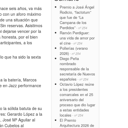
Premio a José Ángel
 hace seis años, va más
Rodicio, “factotum”
cio con un aforo máximo
que fue de “La
 de una situación que
Campana de los
 Sin reservas. Asistimos
Perdidos”
- nº 254
i dejarse vencer por la
Ramón Perdiguer:
 honesta, por el bien
una vida de amor por
rticipantes, a los
el cine
- nº 254
Pollerías (verano
2026)
- nº 254
o que ha sido la sexta
Diego Peña
nombrado
responsable de la
secretaría de Nuevos
españoles
a la batería, Marcos
- nº 254
Octavio López reúne
de en Jazz performance
a los presidentes
comarcales en el 25
aniversario del
proceso que dio lugar
 la sólida batuta de su
a estas entidades
ores: Gerardo López a la
locales
- nº 254
, José Mª Aguilar al
El Premio
án Cubelos al
Arquitectura 2026 de