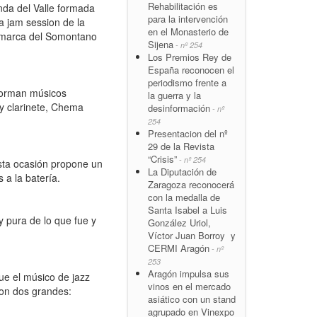
Rehabilitación es
nda del Valle formada
para la intervención
la jam session de la
en el Monasterio de
comarca del Somontano
Sijena
- nº 254
Los Premios Rey de
España reconocen el
periodismo frente a
nforman músicos
la guerra y la
 y clarinete, Chema
desinformación
- nº
254
Presentacion del nº
29 de la Revista
“Crisis”
- nº 254
esta ocasión propone un
La Diputación de
 a la batería.
Zaragoza reconocerá
con la medalla de
Santa Isabel a Luis
 pura de lo que fue y
González Uriol,
Víctor Juan Borroy y
CERMI Aragón
- nº
253
Aragón impulsa sus
ue el músico de jazz
vinos en el mercado
con dos grandes:
asiático con un stand
agrupado en Vinexpo