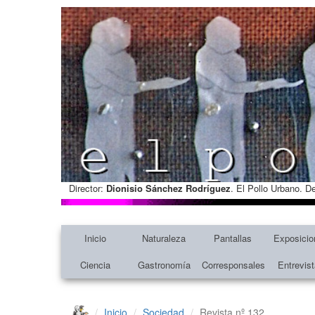
Director:
Dionisio Sánchez Rodríguez
. El Pollo Urbano. D
Inicio
Naturaleza
Pantallas
Exposicio
Ciencia
Gastronomía
Corresponsales
Entrevis
Inicio
Sociedad
Revista nº 132