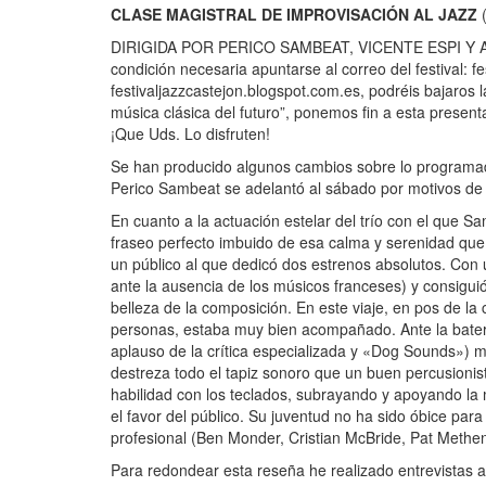
CLASE MAGISTRAL DE IMPROVISACIÓN AL JAZZ
(
DIRIGIDA POR PERICO SAMBEAT, VICENTE ESPI Y ALBER
condición necesaria apuntarse al correo del festival: f
festivaljazzcastejon.blogspot.com.es, podréis bajaros l
música clásica del futuro”, ponemos fin a esta present
¡Que Uds. Lo disfruten!
Se han producido algunos cambios sobre lo programado:
Perico Sambeat se adelantó al sábado por motivos de
En cuanto a la actuación estelar del trío con el que Sa
fraseo perfecto imbuido de esa calma y serenidad que 
un público al que dedicó dos estrenos absolutos. Con
ante la ausencia de los músicos franceses) y consigui
belleza de la composición. En este viaje, en pos de 
personas, estaba muy bien acompañado. Ante la baterí
aplauso de la crítica especializada y «Dog Sounds») m
destreza todo el tapiz sonoro que un buen percusionis
habilidad con los teclados, subrayando y apoyando la
el favor del público. Su juventud no ha sido óbice par
profesional (Ben Monder, Cristian McBride, Pat Methe
Para redondear esta reseña he realizado entrevistas a