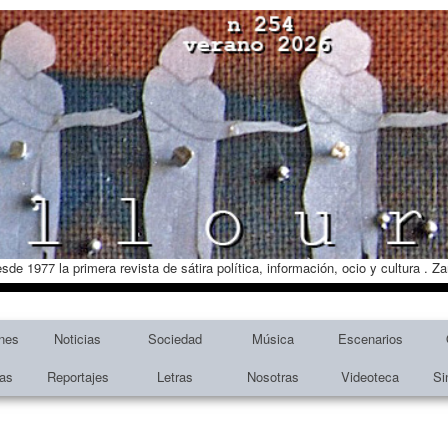
esde 1977 la primera revista de sátira política, información, ocio y cultura . 
nes
Noticias
Sociedad
Música
Escenarios
tas
Reportajes
Letras
Nosotras
Videoteca
Si