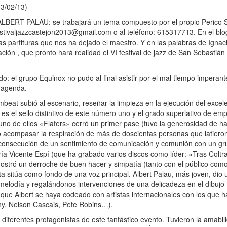
3/02/13)
T PALAU: se trabajará un tema compuesto por el propio Perico Sa
estivaljazzcastejon2013@gmail.com o al teléfono: 615317713. En el blog d
as partituras que nos ha dejado el maestro. Y en las palabras de Ignaci
ación , que pronto hará realidad el VI festival de jazz de San Sebastiá
 el grupo Equinox no pudo al final asistir por el mal tiempo imperante
 agenda.
mbeat subió al escenario, reseñar la limpieza en la ejecución del excele
es el sello distintivo de este número uno y el grado superlativo de em
 uno de ellos «Flafers» cerró un primer pase (tuvo la generosidad de 
ó acompasar la respiración de más de doscientas personas que latieron
la consecución de un sentimiento de comunicación y comunión con un g
a Vicente Espí (que ha grabado varios discos como líder: «Tras Coltr
ostró un derroche de buen hacer y simpatía (tanto con el público como 
ta sitúa como fondo de una voz principal. Albert Palau, más joven, dio
 melodía y regalándonos intervenciones de una delicadeza en el dibujo
a que Albert se haya codeado con artistas internacionales con los que h
ny, Nelson Cascais, Pete Robins…).
 diferentes protagonistas de este fantástico evento. Tuvieron la amabi