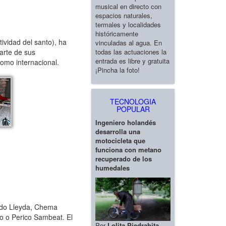
musical en directo con
espacios naturales,
termales y localidades
históricamente
ividad del santo), ha
vinculadas al agua. En
todas las actuaciones la
parte de sus
entrada es libre y gratuita
como internacional.
¡Pincha la foto!
TECNOLOGIA
POPULAR
Ingeniero holandés
desarrolla una
motocicleta que
funciona con metano
recuperado de los
humedales
ndo Lleyda, Chema
go o Perico Sambeat. El
Por
Lolita Piedrahita