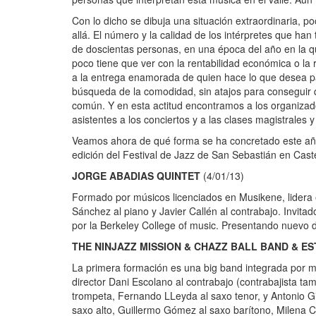
Con lo dicho se dibuja una situación extraordinaria,
allá. El número y la calidad de los intérpretes que ha
de doscientas personas, en una época del año en la qu
poco tiene que ver con la rentabilidad económica o la
a la entrega enamorada de quien hace lo que desea par
búsqueda de la comodidad, sin atajos para conseguir 
común. Y en esta actitud encontramos a los organizado
asistentes a los conciertos y a las clases magistrales
Veamos ahora de qué forma se ha concretado este año 
edición del Festival de Jazz de San Sebastián en Cas
JORGE ABADIAS QUINTET
(4/01/13)
Formado por músicos licenciados en Musikene, lidera el
Sánchez al piano y Javier Callén al contrabajo. Invi
por la Berkeley College of music. Presentando nuevo di
THE NINJAZZ MISSION & CHAZZ BALL BAND & E
La primera formación es una big band integrada por mú
director Dani Escolano al contrabajo (contrabajista tam
trompeta, Fernando LLeyda al saxo tenor, y Antonio Gi
saxo alto, Guillermo Gómez al saxo barítono, Milena 