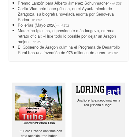
Premio Lanzón para Alberto Jiménez Schuhmacher
- nº 252
Corita Viamonte hace pública, en el Ayuntamiento de
Zaragoza, su biografía novelada escrita por Genoveva
Rodea
- nº 252
Pollerías (Mayo 2026)
- nº 252
Marcelino Iglesias, el presidente más longevo, estrena
retrato oficial: «Hice todo lo posible por dejar un Aragón
mejor»
- nº 252
El Gobierno de Aragón culmina el Programa de Desarrollo
Rural tras una inversión de 976 millones de euros
- nº 252
Una librería excepcional en la
red ¡Pincha el logo!
Coordina:
Perico Liso
El Pollo Urbano continúa con
esta sección, tras haber