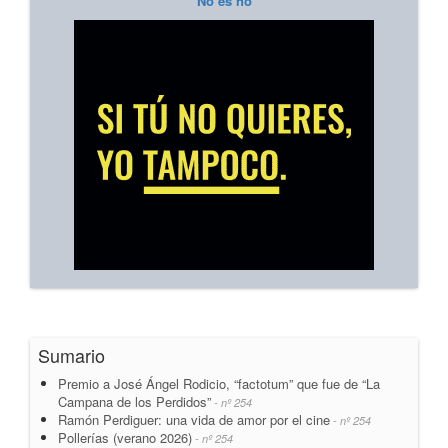
No es no
Sumario
Premio a José Ángel Rodicio, “factotum” que fue de “La
Campana de los Perdidos”
- nº 254
Ramón Perdiguer: una vida de amor por el cine
- nº 254
Pollerías (verano 2026)
- nº 254