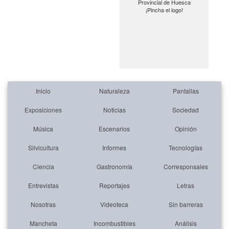
Provincial de Huesca
¡Pincha el logo!
Inicio
Naturaleza
Pantallas
Exposiciones
Noticias
Sociedad
Música
Escenarios
Opinión
Silvicultura
Informes
Tecnologías
Ciencia
Gastronomía
Corresponsales
Entrevistas
Reportajes
Letras
Nosotras
Videoteca
Sin barreras
Mancheta
Incombustibles
Análisis