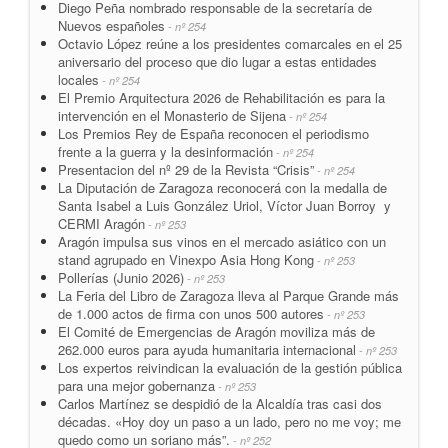
Diego Peña nombrado responsable de la secretaría de
Nuevos españoles
- nº 254
Octavio López reúne a los presidentes comarcales en el 25
aniversario del proceso que dio lugar a estas entidades
locales
- nº 254
El Premio Arquitectura 2026 de Rehabilitación es para la
intervención en el Monasterio de Sijena
- nº 254
Los Premios Rey de España reconocen el periodismo
frente a la guerra y la desinformación
- nº 254
Presentacion del nº 29 de la Revista “Crisis”
- nº 254
La Diputación de Zaragoza reconocerá con la medalla de
Santa Isabel a Luis González Uriol, Víctor Juan Borroy y
CERMI Aragón
- nº 253
Aragón impulsa sus vinos en el mercado asiático con un
stand agrupado en Vinexpo Asia Hong Kong
- nº 253
Pollerías (Junio 2026)
- nº 253
La Feria del Libro de Zaragoza lleva al Parque Grande más
de 1.000 actos de firma con unos 500 autores
- nº 253
El Comité de Emergencias de Aragón moviliza más de
262.000 euros para ayuda humanitaria internacional
- nº 253
Los expertos reivindican la evaluación de la gestión pública
para una mejor gobernanza
- nº 253
Carlos Martínez se despidió de la Alcaldía tras casi dos
décadas. «Hoy doy un paso a un lado, pero no me voy; me
quedo como un soriano más”.
- nº 252