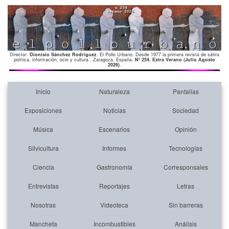
Director:
Dionisio Sánchez Rodríguez
. El Pollo Urbano. Desde 1977 la primera revista de sátira
política, información, ocio y cultura . Zaragoza. España.
Nº 254. Extra Verano (Julio Agosto
2026)
.
Inicio
Naturaleza
Pantallas
Exposiciones
Noticias
Sociedad
Música
Escenarios
Opinión
Silvicultura
Informes
Tecnologías
Ciencia
Gastronomía
Corresponsales
Entrevistas
Reportajes
Letras
Nosotras
Videoteca
Sin barreras
Mancheta
Incombustibles
Análisis