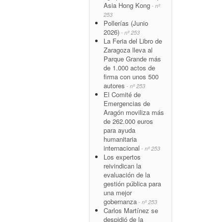
Asia Hong Kong
- nº
253
Pollerías (Junio
2026)
- nº 253
La Feria del Libro de
Zaragoza lleva al
Parque Grande más
de 1.000 actos de
firma con unos 500
autores
- nº 253
El Comité de
Emergencias de
Aragón moviliza más
de 262.000 euros
para ayuda
humanitaria
internacional
- nº 253
Los expertos
reivindican la
evaluación de la
gestión pública para
una mejor
gobernanza
- nº 253
Carlos Martínez se
despidió de la