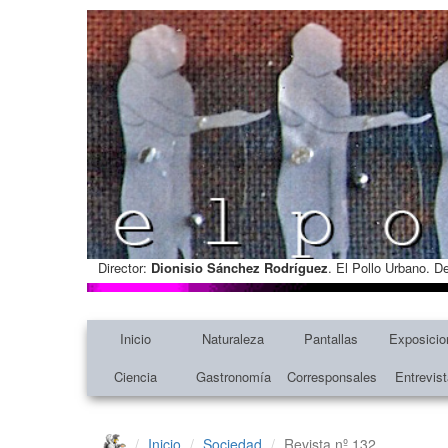
Director:
Dionisio Sánchez Rodríguez
. El Pollo Urbano. D
Inicio
Naturaleza
Pantallas
Exposicio
Ciencia
Gastronomía
Corresponsales
Entrevis
Inicio
Sociedad
Revista nº 132