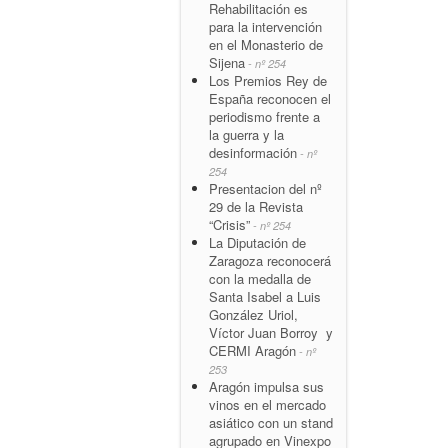
Rehabilitación es
para la intervención
en el Monasterio de
Sijena
- nº 254
Los Premios Rey de
España reconocen el
periodismo frente a
la guerra y la
desinformación
- nº
254
Presentacion del nº
29 de la Revista
“Crisis”
- nº 254
La Diputación de
Zaragoza reconocerá
con la medalla de
Santa Isabel a Luis
González Uriol,
Víctor Juan Borroy y
CERMI Aragón
- nº
253
Aragón impulsa sus
vinos en el mercado
asiático con un stand
agrupado en Vinexpo