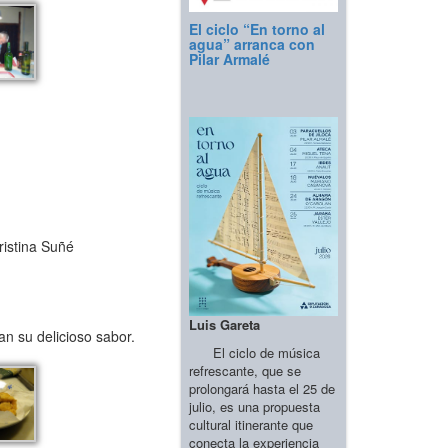
El ciclo “En torno al
agua” arranca con
Pilar Armalé
ristina Suñé
Luis Gareta
n su delicioso sabor.
El ciclo de música
refrescante, que se
prolongará hasta el 25 de
julio, es una propuesta
cultural itinerante que
conecta la experiencia