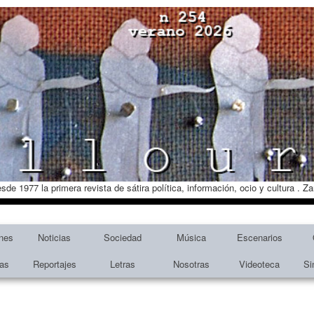
esde 1977 la primera revista de sátira política, información, ocio y cultura . 
nes
Noticias
Sociedad
Música
Escenarios
tas
Reportajes
Letras
Nosotras
Videoteca
Si