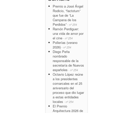
Premio a José Ángel
Rodicio, “factotum”
que fue de “La
Campana de los
Perdidos”
- nº 254
Ramón Perdiguer:
una vida de amor por
el cine
- nº 254
Pollerías (verano
2026)
- nº 254
Diego Peña
nombrado
responsable de la
secretaría de Nuevos
españoles
- nº 254
Octavio López reúne
a los presidentes
comarcales en el 25
aniversario del
proceso que dio lugar
a estas entidades
locales
- nº 254
El Premio
Arquitectura 2026 de