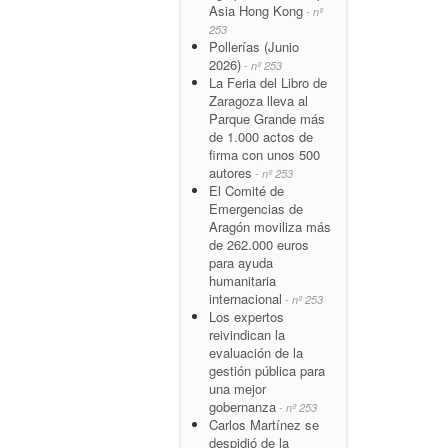
Asia Hong Kong
- nº
253
Pollerías (Junio
2026)
- nº 253
La Feria del Libro de
Zaragoza lleva al
Parque Grande más
de 1.000 actos de
firma con unos 500
autores
- nº 253
El Comité de
Emergencias de
Aragón moviliza más
de 262.000 euros
para ayuda
humanitaria
internacional
- nº 253
Los expertos
reivindican la
evaluación de la
gestión pública para
una mejor
gobernanza
- nº 253
Carlos Martínez se
despidió de la