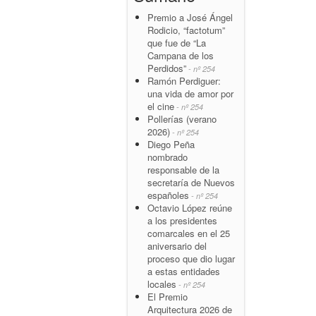
Premio a José Ángel
Rodicio, “factotum”
que fue de “La
Campana de los
Perdidos”
- nº 254
Ramón Perdiguer:
una vida de amor por
el cine
- nº 254
Pollerías (verano
2026)
- nº 254
Diego Peña
nombrado
responsable de la
secretaría de Nuevos
españoles
- nº 254
Octavio López reúne
a los presidentes
comarcales en el 25
aniversario del
proceso que dio lugar
a estas entidades
locales
- nº 254
El Premio
Arquitectura 2026 de