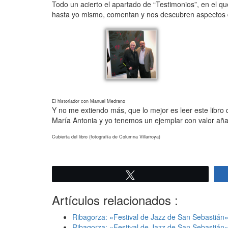
Todo un acierto el apartado de “Testimonios”, en el qu
hasta yo mismo, comentan y nos descubren aspectos de
El historiador con Manuel Medrano
Y no me extiendo más, que lo mejor es leer este libro
María Antonia y yo tenemos un ejemplar con valor aña
Cubierta del libro (fotografía de Columna Villarroya)
Twittear
Artículos relacionados :
Ribagorza: «Festival de Jazz de San Sebastián
Ribagorza: «Festival de Jazz de San Sebastián