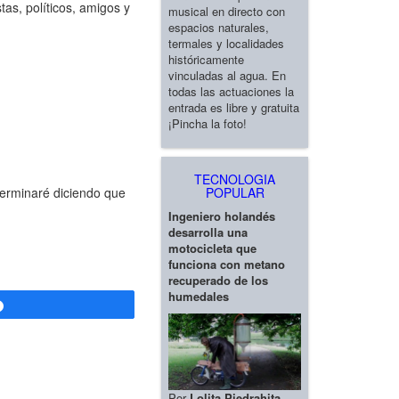
as, políticos, amigos y
musical en directo con
espacios naturales,
termales y localidades
históricamente
vinculadas al agua. En
todas las actuaciones la
entrada es libre y gratuita
¡Pincha la foto!
TECNOLOGIA
POPULAR
Terminaré diciendo que
Ingeniero holandés
desarrolla una
motocicleta que
funciona con metano
recuperado de los
humedales
Compartir
Por
Lolita Piedrahita