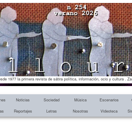
esde 1977 la primera revista de sátira política, información, ocio y cultura . 
nes
Noticias
Sociedad
Música
Escenarios
tas
Reportajes
Letras
Nosotras
Videoteca
Si