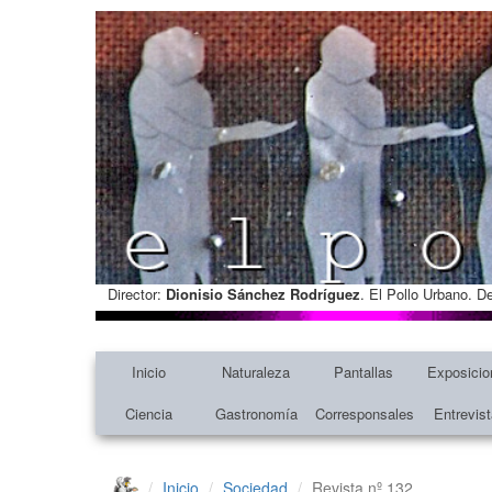
Director:
Dionisio Sánchez Rodríguez
. El Pollo Urbano. D
Inicio
Naturaleza
Pantallas
Exposicio
Ciencia
Gastronomía
Corresponsales
Entrevis
Inicio
Sociedad
Revista nº 132