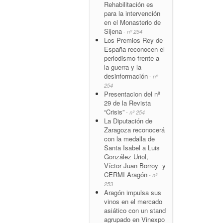
Rehabilitación es
para la intervención
en el Monasterio de
Sijena
- nº 254
Los Premios Rey de
España reconocen el
periodismo frente a
la guerra y la
desinformación
- nº
254
Presentacion del nº
29 de la Revista
“Crisis”
- nº 254
La Diputación de
Zaragoza reconocerá
con la medalla de
Santa Isabel a Luis
González Uriol,
Víctor Juan Borroy y
CERMI Aragón
- nº
253
Aragón impulsa sus
vinos en el mercado
asiático con un stand
agrupado en Vinexpo