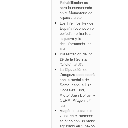
Rehabilitación es
para la intervención
en el Monasterio de
Sijena
- nº 254
Los Premios Rey de
España reconocen el
periodismo frente a
la guerra y la
desinformación
- nº
254
Presentacion del nº
29 de la Revista
“Crisis”
- nº 254
La Diputación de
Zaragoza reconocerá
con la medalla de
Santa Isabel a Luis
González Uriol,
Víctor Juan Borroy y
CERMI Aragón
- nº
253
Aragón impulsa sus
vinos en el mercado
asiático con un stand
agrupado en Vinexpo