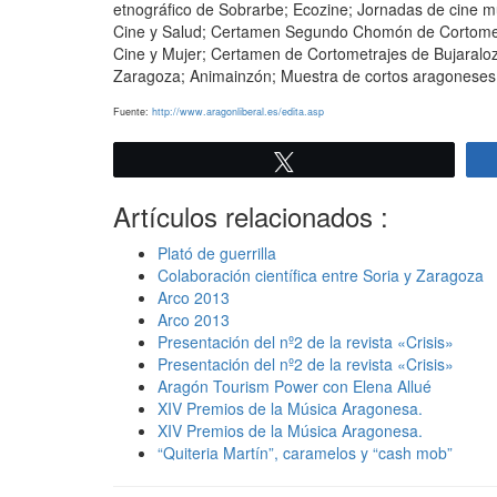
etnográfico de Sobrarbe; Ecozine; Jornadas de cine mud
Cine y Salud; Certamen Segundo Chomón de Cortometr
Cine y Mujer; Certamen de Cortometrajes de Bujaralo
Zaragoza; Animainzón; Muestra de cortos aragoneses 
Fuente:
http://www.aragonliberal.es/edita.asp
Twittear
Artículos relacionados :
Plató de guerrilla
Colaboración científica entre Soria y Zaragoza
Arco 2013
Arco 2013
Presentación del nº2 de la revista «Crisis»
Presentación del nº2 de la revista «Crisis»
Aragón Tourism Power con Elena Allué
XIV Premios de la Música Aragonesa.
XIV Premios de la Música Aragonesa.
“Quiteria Martín”, caramelos y “cash mob”