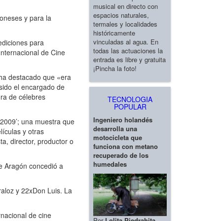
musical en directo con
espacios naturales,
oneses y para la
termales y localidades
históricamente
vinculadas al agua. En
 ediciones para
todas las actuaciones la
Internacional de Cine
entrada es libre y gratuita
¡Pincha la foto!
 ha destacado que «era
 sido el encargado de
ora de célebres
TECNOLOGIA
POPULAR
Ingeniero holandés
s 2009’; una muestra que
desarrolla una
lículas y otras
motocicleta que
ta, director, productor o
funciona con metano
recuperado de los
humedales
de Aragón concedió a
raloz y 22xDon Luis. La
rnacional de cine
Por
Lolita Piedrahita