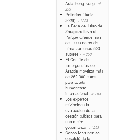
Asia Hong Kong
- nº
253
Pollerías (Junio
2026)
- nº 253
La Feria del Libro de
Zaragoza lleva al
Parque Grande más
de 1.000 actos de
firma con unos 500
autores
- nº 253
El Comité de
Emergencias de
Aragón moviliza más
de 262.000 euros
para ayuda
humanitaria
internacional
- nº 253
Los expertos
reivindican la
evaluación de la
gestión pública para
una mejor
gobernanza
- nº 253
Carlos Martínez se
despidió de la