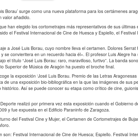
 Luis Borau’ surge como una nueva plataforma para los certámenes arag
n valor añadido.
, que han elegido los cortometrajes más representativos de sus últimas
do el Festival Internacional de Cine de Huesca y Espiello, el Festival 
naje a José Luis Borau, cuyo nombre lleva el certamen. Dolores Serrat
e y se convieritera en un recuerdo hacia él». El profesor Luis Alegre ha
o el título “José Luis Borau: raro, maravilloso, furtivo”. La banda son
rio Superior de Música de Aragón ha puesto el broche final.
acoge la exposición ‘José Luis Borau. Premio de las Letras Aragonesa
ata de una exposición bio-bibliográfica en la que las imágenes de sus pe
o histórico. Así se puede conocer su etapa como crítico de cine, guionis
 Deporte realizó por primera vez esta exposición cuando el Gobierno 
09 y fue expuesta en el Edificio Paraninfo de Zaragoza.
 turno del Festival Cine y Mujer, el Certamen de Cortometrajes de Buja
aforo.
n son: Festival Internacional de Cine de Huesca; Espiello. Festival Inte