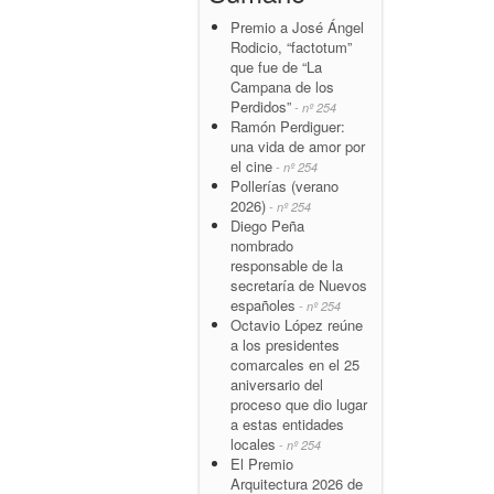
Premio a José Ángel
Rodicio, “factotum”
que fue de “La
Campana de los
Perdidos”
- nº 254
Ramón Perdiguer:
una vida de amor por
el cine
- nº 254
Pollerías (verano
2026)
- nº 254
Diego Peña
nombrado
responsable de la
secretaría de Nuevos
españoles
- nº 254
Octavio López reúne
a los presidentes
comarcales en el 25
aniversario del
proceso que dio lugar
a estas entidades
locales
- nº 254
El Premio
Arquitectura 2026 de