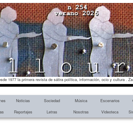
esde 1977 la primera revista de sátira política, información, ocio y cultura . 
nes
Noticias
Sociedad
Música
Escenarios
tas
Reportajes
Letras
Nosotras
Videoteca
Si