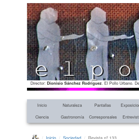
Director:
Dionisio Sánchez Rodríguez
. El Pollo Urbano. D
Inicio
Naturaleza
Pantallas
Exposicio
Ciencia
Gastronomía
Corresponsales
Entrevis
Inicio
Sociedad
Revista nº 133