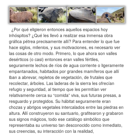
¿Por qué eligieron entonces aquellos espacios hoy
inhóspitos? ¿Qué les llevó a realizar esa inmensa obra
gráfica pétrea precisamente allí? Para entender lo que fue
hace siglos, milenios, y sus motivaciones, es necesario ver
las cosas de otro modo. Primero, lo que ahora son valles
desérticos (o casi) entonces eran valles fértiles,
seguramente lechos de ríos de agua corriente o ligeramente
empantanados, habitados por grandes mamíferos que allí
iban a abrevar, repletos de vegetación, de frutales que
recolectar, árboles. Las laderas de la sierra les ofrecían
refugio y seguridad, al tiempo que les permitían ver
relativamente cerca su “comida” viva, sus futuras presas, a
resguardo y protegidos. Su hábitat seguramente eran
chozas y abrigos vegetales intercalados entre las piedras en
altura. Allí construyeron su santuario, grafitearon y grabaron
sus signos mágicos, todo ese catálogo simbólico que
representaba su universo tan desconocido como inmediato,
sus creencias, su interacción con la realidad,