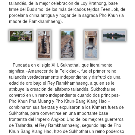
tailandés, de la mejor celebración de Loy Krathong, base
firme del Budismo, de los más delicados tejidos Teen Jok, de
porcelana china antigua y hogar de la sagrada Pho Khun (la
madre de Ramkhamhaeng).
Fundada en el siglo XIII, Sukhothai, que literalmente
significa «Amanecer de la Felicidad», fue el primer reino
tailandés verdaderamente independiente y disfrutó de una
edad de oro bajo el Rey Ramkhamhaeng, a quien se le
atribuye la creación del alfabeto tailandés. Sukhothai se
convirtió en un reino independiente cuando dos príncipes-
Pho Khun Pha Muang y Pho Khun-Bang Klang Hao –
combinaron sus fuerzas y expulsaron a los Khmers fuera de
Sukhothai, para convertirse en una importante base
fronteriza del Imperio Angkor. Uno de los mejores guerreros
de Tailandia, el Rey Ramkhamhaeng, segundo hijo de Pho
Khun-Bang Klang Hao, hizo de Sukhothai un reino poderoso