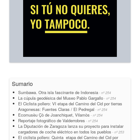
Sumario
Sumbawa. Otra isla fascinante de Indonesia
- nº 254
La cúpula geodésica del Museo Pablo Gargallo
- nº 254
El Ciclista pollero: VI etapa del Camino del Cid por tierras
Aragonesas: Fuentes Claras / El Pedregal
- nº 254
Ecomusèu Çò de Joanchiquet, Vilamòs
- nº 254
Reportaje fotográfico de Valderrobres
- nº 254
La Diputación de Zaragoza lanza su proyecto para instalar
cargadores de coche eléctrico en todos los pueblos
- nº 253
El ciclista pollero: Quinta etapa del Camino del Cid por