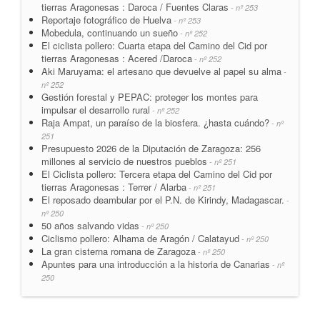
tierras Aragonesas : Daroca / Fuentes Claras
- nº 253
Reportaje fotográfico de Huelva
- nº 253
Mobedula, continuando un sueño
- nº 252
El ciclista pollero: Cuarta etapa del Camino del Cid por
tierras Aragonesas : Acered /Daroca
- nº 252
Aki Maruyama: el artesano que devuelve al papel su alma
-
nº 252
Gestión forestal y PEPAC: proteger los montes para
impulsar el desarrollo rural
- nº 252
Raja Ampat, un paraíso de la biosfera. ¿hasta cuándo?
- nº
251
Presupuesto 2026 de la Diputación de Zaragoza: 256
millones al servicio de nuestros pueblos
- nº 251
El Ciclista pollero: Tercera etapa del Camino del Cid por
tierras Aragonesas : Terrer / Alarba
- nº 251
El reposado deambular por el P.N. de Kirindy, Madagascar.
-
nº 250
50 años salvando vidas
- nº 250
Ciclismo pollero: Alhama de Aragón / Calatayud
- nº 250
La gran cisterna romana de Zaragoza
- nº 250
Apuntes para una introducción a la historia de Canarias
- nº
250