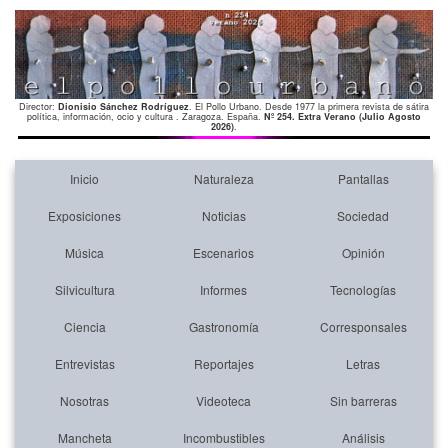
Director:
Dionisio Sánchez Rodríguez
. El Pollo Urbano. Desde 1977 la primera revista de sátira
política, información, ocio y cultura . Zaragoza. España.
Nº 254. Extra Verano (Julio Agosto
2026)
.
Inicio
Naturaleza
Pantallas
Exposiciones
Noticias
Sociedad
Música
Escenarios
Opinión
Silvicultura
Informes
Tecnologías
Ciencia
Gastronomía
Corresponsales
Entrevistas
Reportajes
Letras
Nosotras
Videoteca
Sin barreras
Mancheta
Incombustibles
Análisis