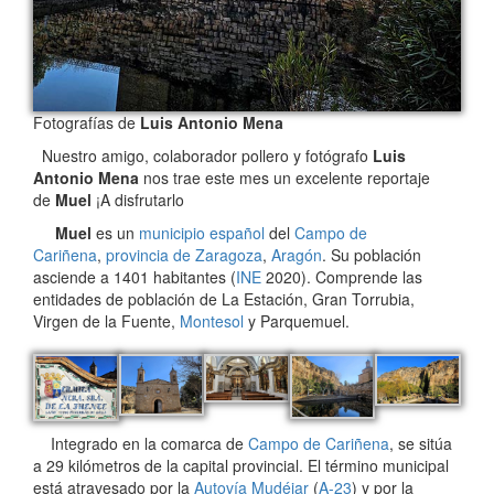
Fotografías de
Luis Antonio Mena
Nuestro amigo, colaborador pollero y fotógrafo
Luis
Antonio Mena
nos trae este mes un excelente reportaje
de
Muel
¡A disfrutarlo
Muel
es un
municipio
español
del
Campo de
Cariñena
,
provincia de Zaragoza
,
Aragón
. Su población
asciende a 1401 habitantes (
INE
2020). Comprende las
entidades de población de La Estación, Gran Torrubia,
Virgen de la Fuente,
Montesol
y Parquemuel.
Integrado en la comarca de
Campo de Cariñena
, se sitúa
a 29 kilómetros de la capital provincial. El término municipal
está atravesado por la
Autovía Mudéjar
(
A-23
) y por la