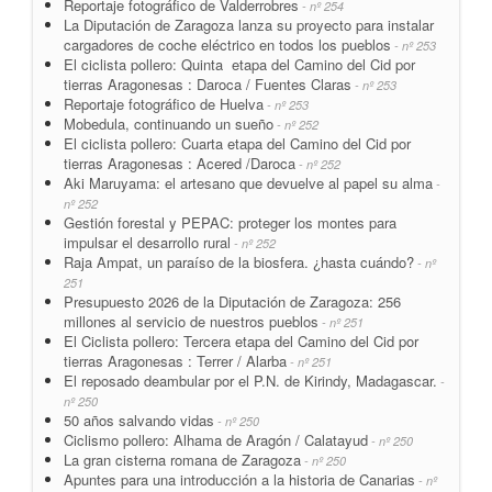
Reportaje fotográfico de Valderrobres
- nº 254
La Diputación de Zaragoza lanza su proyecto para instalar
cargadores de coche eléctrico en todos los pueblos
- nº 253
El ciclista pollero: Quinta etapa del Camino del Cid por
tierras Aragonesas : Daroca / Fuentes Claras
- nº 253
Reportaje fotográfico de Huelva
- nº 253
Mobedula, continuando un sueño
- nº 252
El ciclista pollero: Cuarta etapa del Camino del Cid por
tierras Aragonesas : Acered /Daroca
- nº 252
Aki Maruyama: el artesano que devuelve al papel su alma
-
nº 252
Gestión forestal y PEPAC: proteger los montes para
impulsar el desarrollo rural
- nº 252
Raja Ampat, un paraíso de la biosfera. ¿hasta cuándo?
- nº
251
Presupuesto 2026 de la Diputación de Zaragoza: 256
millones al servicio de nuestros pueblos
- nº 251
El Ciclista pollero: Tercera etapa del Camino del Cid por
tierras Aragonesas : Terrer / Alarba
- nº 251
El reposado deambular por el P.N. de Kirindy, Madagascar.
-
nº 250
50 años salvando vidas
- nº 250
Ciclismo pollero: Alhama de Aragón / Calatayud
- nº 250
La gran cisterna romana de Zaragoza
- nº 250
Apuntes para una introducción a la historia de Canarias
- nº