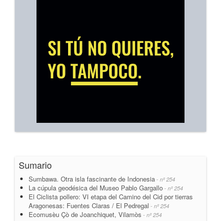
Sumario
Sumbawa. Otra isla fascinante de Indonesia
- nº 254
La cúpula geodésica del Museo Pablo Gargallo
- nº 254
El Ciclista pollero: VI etapa del Camino del Cid por tierras
Aragonesas: Fuentes Claras / El Pedregal
- nº 254
Ecomusèu Çò de Joanchiquet, Vilamòs
- nº 254