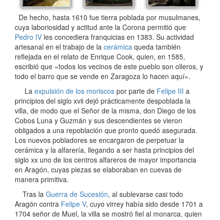
De hecho, hasta 1610 fue tierra poblada por musulmanes,
cuya laboriosidad y actitud ante la Corona permitió que
Pedro IV
les concediera franquicias en 1383. Su actividad
artesanal en el trabajo de la
cerámica
queda también
reflejada en el relato de Enrique Cook, quien, en 1585,
escribió que «todos los vecinos de este pueblo son olleros, y
todo el barro que se vende en Zaragoza lo hacen aquí».
La
expulsión de los moriscos
por parte de
Felipe III
a
principios del siglo xvii dejó prácticamente despoblada la
villa, de modo que el Señor de la misma, don Diego de los
Cobos Luna y Guzmán y sus descendientes se vieron
obligados a una repoblación que pronto quedó asegurada.
Los nuevos pobladores se encargaron de perpetuar la
cerámica y la alfarería, llegando a ser hasta principios del
siglo xx uno de los centros alfareros de mayor importancia
en Aragón, cuyas piezas se elaboraban en cuevas de
manera primitiva.
Tras la
Guerra de Sucesión
, al sublevarse casi todo
Aragón contra
Felipe V
, cuyo virrey había sido desde 1701 a
1704 señor de Muel, la villa se mostró fiel al monarca, quien