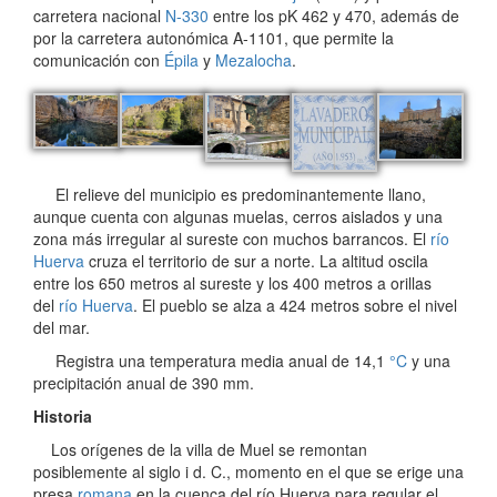
carretera nacional
N-330
entre los pK 462 y 470, además de
por la carretera autonómica A-1101, que permite la
comunicación con
Épila
y
Mezalocha
.
El relieve del municipio es predominantemente llano,
aunque cuenta con algunas muelas, cerros aislados y una
zona más irregular al sureste con muchos barrancos. El
río
Huerva
cruza el territorio de sur a norte. La altitud oscila
entre los 650 metros al sureste y los 400 metros a orillas
del
río Huerva
. El pueblo se alza a 424 metros sobre el nivel
del mar.
Registra una temperatura media anual de 14,1
°C
y una
precipitación anual de 390 mm.
Historia
Los orígenes de la villa de Muel se remontan
posiblemente al siglo i d. C., momento en el que se erige una
presa
romana
en la cuenca del río Huerva para regular el