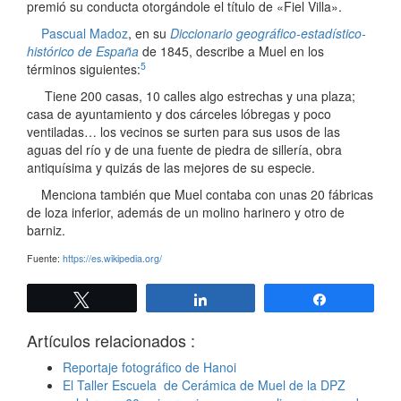
premió su conducta otorgándole el título de «Fiel Villa».
Pascual Madoz
, en su
Diccionario geográfico-estadístico-
histórico de España
de 1845, describe a Muel en los
5
términos siguientes:
Tiene 200 casas, 10 calles algo estrechas y una plaza;
casa de ayuntamiento y dos cárceles lóbregas y poco
ventiladas… los vecinos se surten para sus usos de las
aguas del río y de una fuente de piedra de sillería, obra
antiquísima y quizás de las mejores de su especie.
Menciona también que Muel contaba con unas 20 fábricas
de loza inferior, además de un molino harinero y otro de
barniz.
Fuente:
https://es.wikipedia.org/
Twittear
Compartir
Compartir
Artículos relacionados :
Reportaje fotográfico de Hanoi
El Taller Escuela de Cerámica de Muel de la DPZ