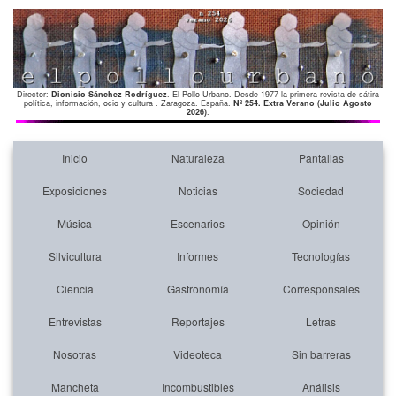
Director:
Dionisio Sánchez Rodríguez
. El Pollo Urbano. Desde 1977 la primera revista de sátira
política, información, ocio y cultura . Zaragoza. España.
Nº 254. Extra Verano (Julio Agosto
2026)
.
Inicio
Naturaleza
Pantallas
Exposiciones
Noticias
Sociedad
Música
Escenarios
Opinión
Silvicultura
Informes
Tecnologías
Ciencia
Gastronomía
Corresponsales
Entrevistas
Reportajes
Letras
Nosotras
Videoteca
Sin barreras
Mancheta
Incombustibles
Análisis