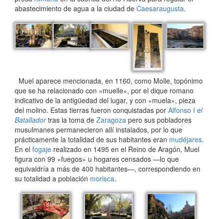
abastecimiento de agua a la ciudad de
Caesaraugusta
.
Muel aparece mencionada, en 1160, como Molle, topónimo
que se ha relacionado con «muelle», por el dique romano
indicativo de la antigüedad del lugar, y con «muela», pieza
del molino. Estas tierras fueron conquistadas por
Alfonso I
el
Batallador
tras la toma de
Zaragoza
pero sus pobladores
musulmanes permanecieron allí instalados, por lo que
prácticamente la totalidad de sus habitantes eran
mudéjares
.
En el
fogaje
realizado en 1495 en el Reino de Aragón, Muel
figura con 99 «fuegos» u hogares censados —lo que
equivaldría a más de 400 habitantes—, correspondiendo en
su totalidad a población
morisca
.​