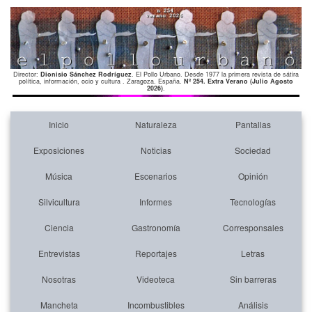
Director:
Dionisio Sánchez Rodríguez
. El Pollo Urbano. Desde 1977 la primera revista de sátira
política, información, ocio y cultura . Zaragoza. España.
Nº 254. Extra Verano (Julio Agosto
2026)
.
Inicio
Naturaleza
Pantallas
Exposiciones
Noticias
Sociedad
Música
Escenarios
Opinión
Silvicultura
Informes
Tecnologías
Ciencia
Gastronomía
Corresponsales
Entrevistas
Reportajes
Letras
Nosotras
Videoteca
Sin barreras
Mancheta
Incombustibles
Análisis