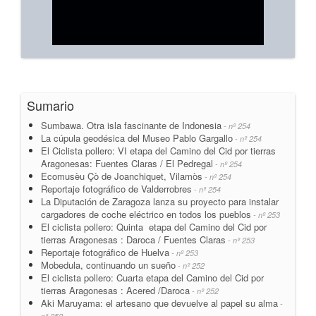
Sumario
Sumbawa. Otra isla fascinante de Indonesia
- nº 254
La cúpula geodésica del Museo Pablo Gargallo
- nº 254
El Ciclista pollero: VI etapa del Camino del Cid por tierras
Aragonesas: Fuentes Claras / El Pedregal
- nº 254
Ecomusèu Çò de Joanchiquet, Vilamòs
- nº 254
Reportaje fotográfico de Valderrobres
- nº 254
La Diputación de Zaragoza lanza su proyecto para instalar
cargadores de coche eléctrico en todos los pueblos
- nº 253
El ciclista pollero: Quinta etapa del Camino del Cid por
tierras Aragonesas : Daroca / Fuentes Claras
- nº 253
Reportaje fotográfico de Huelva
- nº 253
Mobedula, continuando un sueño
- nº 252
El ciclista pollero: Cuarta etapa del Camino del Cid por
tierras Aragonesas : Acered /Daroca
- nº 252
Aki Maruyama: el artesano que devuelve al papel su alma
-