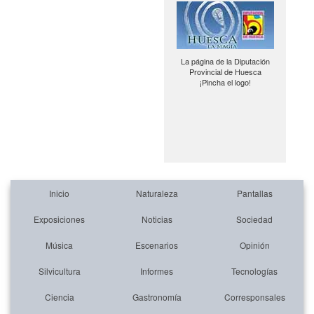
La página de la Diputación
Provincial de Huesca
¡Pincha el logo!
Inicio
Naturaleza
Pantallas
Exposiciones
Noticias
Sociedad
Música
Escenarios
Opinión
Silvicultura
Informes
Tecnologías
Ciencia
Gastronomía
Corresponsales