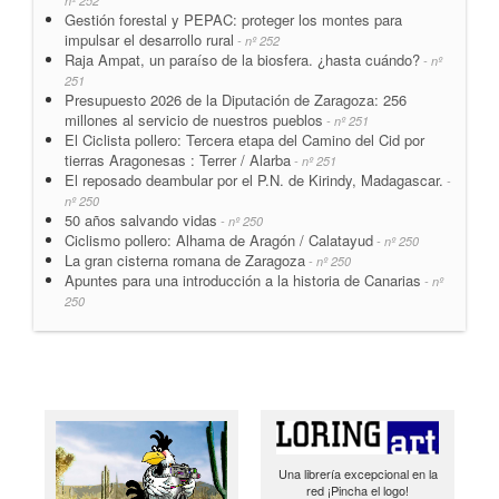
nº 252
Gestión forestal y PEPAC: proteger los montes para
impulsar el desarrollo rural
- nº 252
Raja Ampat, un paraíso de la biosfera. ¿hasta cuándo?
- nº
251
Presupuesto 2026 de la Diputación de Zaragoza: 256
millones al servicio de nuestros pueblos
- nº 251
El Ciclista pollero: Tercera etapa del Camino del Cid por
tierras Aragonesas : Terrer / Alarba
- nº 251
El reposado deambular por el P.N. de Kirindy, Madagascar.
-
nº 250
50 años salvando vidas
- nº 250
Ciclismo pollero: Alhama de Aragón / Calatayud
- nº 250
La gran cisterna romana de Zaragoza
- nº 250
Apuntes para una introducción a la historia de Canarias
- nº
250
Una librería excepcional en la
red ¡Pincha el logo!