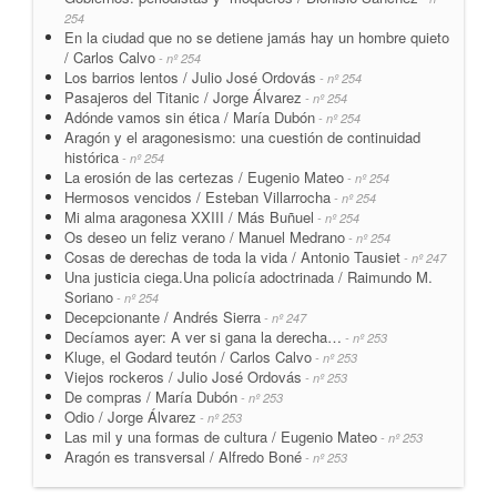
254
En la ciudad que no se detiene jamás hay un hombre quieto
/ Carlos Calvo
- nº 254
Los barrios lentos / Julio José Ordovás
- nº 254
Pasajeros del Titanic / Jorge Álvarez
- nº 254
Adónde vamos sin ética / María Dubón
- nº 254
Aragón y el aragonesismo: una cuestión de continuidad
histórica
- nº 254
La erosión de las certezas / Eugenio Mateo
- nº 254
Hermosos vencidos / Esteban Villarrocha
- nº 254
Mi alma aragonesa XXIII / Más Buñuel
- nº 254
Os deseo un feliz verano / Manuel Medrano
- nº 254
Cosas de derechas de toda la vida / Antonio Tausiet
- nº 247
Una justicia ciega.Una policía adoctrinada / Raimundo M.
Soriano
- nº 254
Decepcionante / Andrés Sierra
- nº 247
Decíamos ayer: A ver si gana la derecha…
- nº 253
Kluge, el Godard teutón / Carlos Calvo
- nº 253
Viejos rockeros / Julio José Ordovás
- nº 253
De compras / María Dubón
- nº 253
Odio / Jorge Álvarez
- nº 253
Las mil y una formas de cultura / Eugenio Mateo
- nº 253
Aragón es transversal / Alfredo Boné
- nº 253