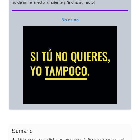
no dañan el medio ambiente ¡Pincha su moto!
No es no
Sumario
Gobiernos: periodistas y moqueros / Dionisio Sánchez
- nº