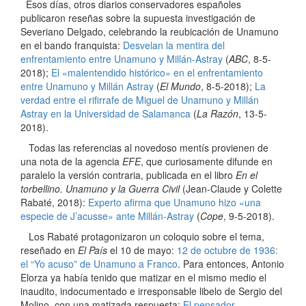
Esos días, otros diarios conservadores españoles
publicaron reseñas sobre la supuesta investigación de
Severiano Delgado, celebrando la reubicación de Unamuno
en el bando franquista:
Desvelan la mentira del
enfrentamiento entre Unamuno y Millán-Astray
(
ABC
, 8-5-
2018);
El «malentendido histórico» en el enfrentamiento
entre Unamuno y Millán Astray
(
El Mundo
, 8-5-2018);
La
verdad entre el rifirrafe de Miguel de Unamuno y Millán
Astray en la Universidad de Salamanca
(
La Razón
, 13-5-
2018).
Todas las referencias al novedoso mentís provienen de
una nota de la agencia
EFE
, que curiosamente difunde en
paralelo la versión contraria, publicada en el libro
En el
torbellino. Unamuno y la Guerra Civil
(Jean-Claude y Colette
Rabaté, 2018):
Experto afirma que Unamuno hizo «una
especie de J’acusse» ante Millán-Astray
(
Cope
, 9-5-2018).
Los Rabaté protagonizaron un coloquio sobre el tema,
reseñado en
El País
el 10 de mayo:
12 de octubre de 1936:
el “Yo acuso” de Unamuno a Franco
. Para entonces, Antonio
Elorza ya había tenido que matizar en el mismo medio el
inaudito, indocumentado e irresponsable libelo de Sergio del
Molino, con una matizada respuesta:
El pensador