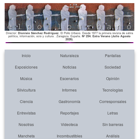
Director:
Dionisio Sánchez Rodríguez
. El Pollo Urbano. Desde 1977 la primera revista de sátira
política, información, ocio y cultura . Zaragoza. España.
Nº 254. Extra Verano (Julio Agosto
2026)
.
Inicio
Naturaleza
Pantallas
Exposiciones
Noticias
Sociedad
Música
Escenarios
Opinión
Silvicultura
Informes
Tecnologías
Ciencia
Gastronomía
Corresponsales
Entrevistas
Reportajes
Letras
Nosotras
Videoteca
Sin barreras
Mancheta
Incombustibles
Análisis