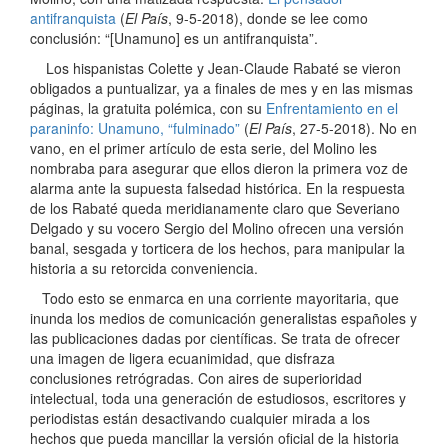
antifranquista
(
El País
, 9-5-2018), donde se lee como
conclusión: “[Unamuno] es un antifranquista”.
Los hispanistas Colette y Jean-Claude Rabaté se vieron
obligados a puntualizar, ya a finales de mes y en las mismas
páginas, la gratuita polémica, con su
Enfrentamiento en el
paraninfo: Unamuno, “fulminado”
(
El País
, 27-5-2018). No en
vano, en el primer artículo de esta serie, del Molino les
nombraba para asegurar que ellos dieron la primera voz de
alarma ante la supuesta falsedad histórica. En la respuesta
de los Rabaté queda meridianamente claro que Severiano
Delgado y su vocero Sergio del Molino ofrecen una versión
banal, sesgada y torticera de los hechos, para manipular la
historia a su retorcida conveniencia.
Todo esto se enmarca en una corriente mayoritaria, que
inunda los medios de comunicación generalistas españoles y
las publicaciones dadas por científicas. Se trata de ofrecer
una imagen de ligera ecuanimidad, que disfraza
conclusiones retrógradas. Con aires de superioridad
intelectual, toda una generación de estudiosos, escritores y
periodistas están desactivando cualquier mirada a los
hechos que pueda mancillar la versión oficial de la historia