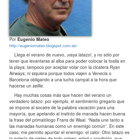
Por
Eugenio Mateo
http://eugeniomateo.blogspot.com.es/
Llega el verano de nuevo, ¡vaya latazo!, y no sólo por
tener que levantarse al alba para poder colocar la toalla en
la playa; tampoco por aceptar volar con la cicatera Ryan
Airways; ni siquiera porque todos viajen a Venecia o
Barcelona obligando a una lucha campal a la hora que
hacerse un
selfie.
Hay muchas cosas más que hacen del verano un
verdadero latazo: por ejemplo, el sentimiento gregario que
se impone al socaire de la palabra vacación para una
mayoría, que apelando al instinto de manada hacen buena
la frase del primatólogo Frans de Waal. “Nada une tanto a
las manadas humanas como un enemigo común”. En este
caso, me permito apuntar el enemigo: el calor. Otro latazo es
la galería de pieles de todo origen, edad y condición, que