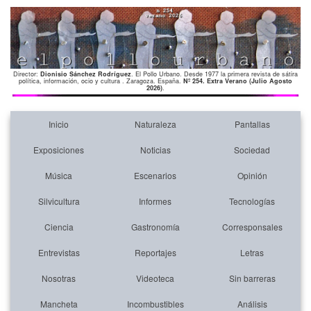
Director:
Dionisio Sánchez Rodríguez
. El Pollo Urbano. Desde 1977 la primera revista de sátira
política, información, ocio y cultura . Zaragoza. España.
Nº 254. Extra Verano (Julio Agosto
2026)
.
Inicio
Naturaleza
Pantallas
Exposiciones
Noticias
Sociedad
Música
Escenarios
Opinión
Silvicultura
Informes
Tecnologías
Ciencia
Gastronomía
Corresponsales
Entrevistas
Reportajes
Letras
Nosotras
Videoteca
Sin barreras
Mancheta
Incombustibles
Análisis