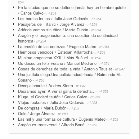
254
En la ciudad que no se detiene jamás hay un hombre quieto
/ Carlos Calvo
- nº 254
Los barrios lentos / Julio José Ordovás
- nº 254
Pasajeros del Titanic / Jorge Álvarez
- nº 254
Adónde vamos sin ética / María Dubón
- nº 254
Aragón y el aragonesismo: una cuestión de continuidad
histórica
- nº 254
La erosión de las certezas / Eugenio Mateo
- nº 254
Hermosos vencidos / Esteban Villarrocha
- nº 254
Mi alma aragonesa XXIII / Más Buñuel
- nº 254
Os deseo un feliz verano / Manuel Medrano
- nº 254
Cosas de derechas de toda la vida / Antonio Tausiet
- nº 247
Una justicia ciega.Una policía adoctrinada / Raimundo M.
Soriano
- nº 254
Decepcionante / Andrés Sierra
- nº 247
Decíamos ayer: A ver si gana la derecha…
- nº 253
Kluge, el Godard teutón / Carlos Calvo
- nº 253
Viejos rockeros / Julio José Ordovás
- nº 253
De compras / María Dubón
- nº 253
Odio / Jorge Álvarez
- nº 253
Las mil y una formas de cultura / Eugenio Mateo
- nº 253
Aragón es transversal / Alfredo Boné
- nº 253