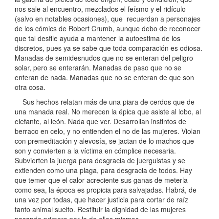
nos sale al encuentro, mezclados el feísmo y el ridículo
(salvo en notables ocasiones), que recuerdan a personajes
de los cómics de Robert Crumb, aunque debo de reconocer
que tal desfile ayuda a mantener la autoestima de los
discretos, pues ya se sabe que toda comparación es odiosa.
Manadas de semidesnudos que no se enteran del peligro
solar, pero se enterarán. Manadas de paso que no se
enteran de nada. Manadas que no se enteran de que son
otra cosa.
Sus hechos relatan más de una piara de cerdos que de
una manada real. No merecen la épica que asiste al lobo, al
elefante, al león. Nada que ver. Desarrollan instintos de
berraco en celo, y no entienden el no de las mujeres. Violan
con premeditación y alevosía, se jactan de lo machos que
son y convierten a la víctima en cómplice necesaria.
Subvierten la juerga para desgracia de juerguistas y se
extienden como una plaga, para desgracia de todos. Hay
que temer que el calor acreciente sus ganas de meterla
como sea, la época es propicia para salvajadas. Habrá, de
una vez por todas, que hacer justicia para cortar de raíz
tanto animal suelto. Restituir la dignidad de las mujeres
pasando primero por la de ellos mismos.