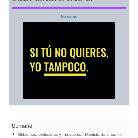
No es no
Sumario
Gobiernos: periodistas y moqueros / Dionisio Sánchez
- nº