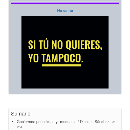
No es no
Sumario
Gobiernos: periodistas y moqueros / Dionisio Sánchez
- nº
254