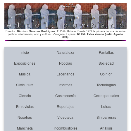
Director:
Dionisio Sánchez Rodríguez
. El Pollo Urbano. Desde 1977 la primera revista de sátira
política, información, ocio y cultura . Zaragoza. España.
Nº 254. Extra Verano (Julio Agosto
2026)
.
Inicio
Naturaleza
Pantallas
Exposiciones
Noticias
Sociedad
Música
Escenarios
Opinión
Silvicultura
Informes
Tecnologías
Ciencia
Gastronomía
Corresponsales
Entrevistas
Reportajes
Letras
Nosotras
Videoteca
Sin barreras
Mancheta
Incombustibles
Análisis