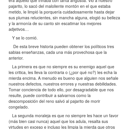
era aquello que trinaba con tanta angustia. Vio a nuestro
pajarito, lo sacó del maloliente montón en el que estaba
metido, le limpió la porquería cuidadosamente hasta dejar
sus plumas relucientes, sin mancha alguna, elogió su belleza
y la armonía de su canto sin escatimar los mejores
adjetivos…
Y se lo comió.
De esta breve historia pueden obtener los políticos tres
sabias enseñanzas, cada una más provechosa que la
anterior.
La primera es que no siempre es su enemigo aquel que
les critica, les lleva la contraria o (¿por qué no?) les echa la
mierda encima. A menudo es bueno que alguien nos señale
nuestros defectos, nuestros errores y nuestras debilidades.
Tomar conciencia de todo ello, por desagradable que nos
resulte, puede contribuir a salvarnos como la
descomposición del reno salvó al pajarito de morir
congelado.
La segunda moraleja es que no siempre les hace un favor
(más bien casi nunca) aquel que los adula, resalta sus
virtudes en exceso e incluso les limpia la mierda que otros