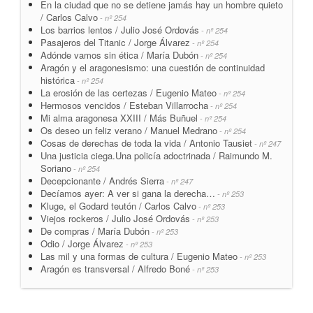
En la ciudad que no se detiene jamás hay un hombre quieto
/ Carlos Calvo
- nº 254
Los barrios lentos / Julio José Ordovás
- nº 254
Pasajeros del Titanic / Jorge Álvarez
- nº 254
Adónde vamos sin ética / María Dubón
- nº 254
Aragón y el aragonesismo: una cuestión de continuidad
histórica
- nº 254
La erosión de las certezas / Eugenio Mateo
- nº 254
Hermosos vencidos / Esteban Villarrocha
- nº 254
Mi alma aragonesa XXIII / Más Buñuel
- nº 254
Os deseo un feliz verano / Manuel Medrano
- nº 254
Cosas de derechas de toda la vida / Antonio Tausiet
- nº 247
Una justicia ciega.Una policía adoctrinada / Raimundo M.
Soriano
- nº 254
Decepcionante / Andrés Sierra
- nº 247
Decíamos ayer: A ver si gana la derecha…
- nº 253
Kluge, el Godard teutón / Carlos Calvo
- nº 253
Viejos rockeros / Julio José Ordovás
- nº 253
De compras / María Dubón
- nº 253
Odio / Jorge Álvarez
- nº 253
Las mil y una formas de cultura / Eugenio Mateo
- nº 253
Aragón es transversal / Alfredo Boné
- nº 253