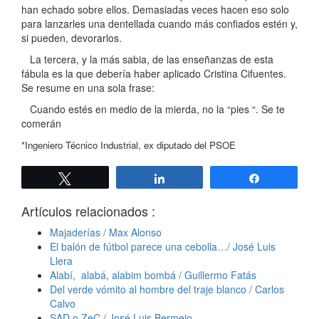
han echado sobre ellos. Demasiadas veces hacen eso solo
para lanzarles una dentellada cuando más confiados estén y,
si pueden, devorarlos.
La tercera, y la más sabia, de las enseñanzas de esta
fábula es la que debería haber aplicado Cristina Cifuentes.
Se resume en una sola frase:
Cuando estés en medio de la mierda, no la “pies “. Se te
comerán
*Ingeniero Técnico Industrial, ex diputado del PSOE
Twittear
Compartir
Compartir
Artículos relacionados :
Majaderías / Max Alonso
El balón de fútbol parece una cebolla…/ José Luis
Llera
Alabí, alabá, alabim bombá / Guillermo Fatás
Del verde vómito al hombre del traje blanco / Carlos
Calvo
SAD o ZeC / José Luis Bermejo