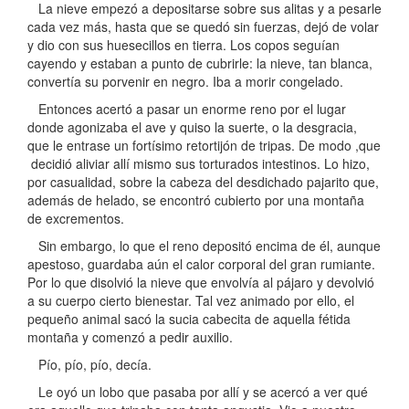
La nieve empezó a depositarse sobre sus alitas y a pesarle
cada vez más, hasta que se quedó sin fuerzas, dejó de volar
y dio con sus huesecillos en tierra. Los copos seguían
cayendo y estaban a punto de cubrirle: la nieve, tan blanca,
convertía su porvenir en negro. Iba a morir congelado.
Entonces acertó a pasar un enorme reno por el lugar
donde agonizaba el ave y quiso la suerte, o la desgracia,
que le entrase un fortísimo retortijón de tripas. De modo ,que
decidió aliviar allí mismo sus torturados intestinos. Lo hizo,
por casualidad, sobre la cabeza del desdichado pajarito que,
además de helado, se encontró cubierto por una montaña
de excrementos.
Sin embargo, lo que el reno depositó encima de él, aunque
apestoso, guardaba aún el calor corporal del gran rumiante.
Por lo que disolvió la nieve que envolvía al pájaro y devolvió
a su cuerpo cierto bienestar. Tal vez animado por ello, el
pequeño animal sacó la sucia cabecita de aquella fétida
montaña y comenzó a pedir auxilio.
Pío, pío, pío, decía.
Le oyó un lobo que pasaba por allí y se acercó a ver qué