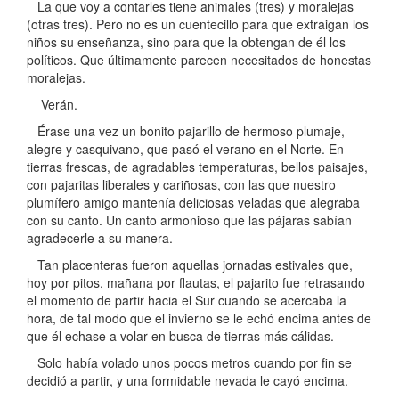
La que voy a contarles tiene animales (tres) y moralejas
(otras tres). Pero no es un cuentecillo para que extraigan los
niños su enseñanza, sino para que la obtengan de él los
políticos. Que últimamente parecen necesitados de honestas
moralejas.
Verán.
Érase una vez un bonito pajarillo de hermoso plumaje,
alegre y casquivano, que pasó el verano en el Norte. En
tierras frescas, de agradables temperaturas, bellos paisajes,
con pajaritas liberales y cariñosas, con las que nuestro
plumífero amigo mantenía deliciosas veladas que alegraba
con su canto. Un canto armonioso que las pájaras sabían
agradecerle a su manera.
Tan placenteras fueron aquellas jornadas estivales que,
hoy por pitos, mañana por flautas, el pajarito fue retrasando
el momento de partir hacia el Sur cuando se acercaba la
hora, de tal modo que el invierno se le echó encima antes de
que él echase a volar en busca de tierras más cálidas.
Solo había volado unos pocos metros cuando por fin se
decidió a partir, y una formidable nevada le cayó encima.