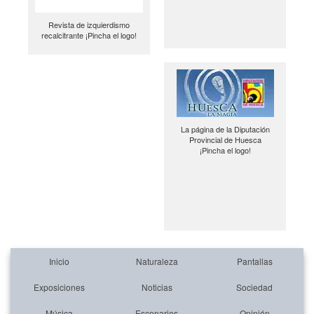
Revista de izquierdismo
recalcitrante ¡Pincha el logo!
La página de la Diputación
Provincial de Huesca
¡Pincha el logo!
Inicio
Naturaleza
Pantallas
Exposiciones
Noticias
Sociedad
Música
Escenarios
Opinión