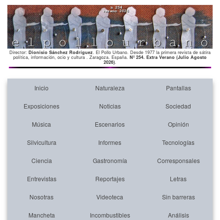
Director:
Dionisio Sánchez Rodríguez
. El Pollo Urbano. Desde 1977 la primera revista de sátira
política, información, ocio y cultura . Zaragoza. España.
Nº 254. Extra Verano (Julio Agosto
2026)
.
Inicio
Naturaleza
Pantallas
Exposiciones
Noticias
Sociedad
Música
Escenarios
Opinión
Silvicultura
Informes
Tecnologías
Ciencia
Gastronomía
Corresponsales
Entrevistas
Reportajes
Letras
Nosotras
Videoteca
Sin barreras
Mancheta
Incombustibles
Análisis