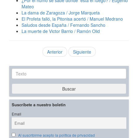
¿Por el humo se sabe dónde está el fuego? / Eugenio
Mateo
La dama de Zaragoza / Jorge Marqueta
El Profeta falló, la Pitonisa acertó / Manuel Medrano
Saludos desde España / Fernando Sancho
La muerte de Victor Barrio / Ramón Olid
Anterior
Siguiente
Texto
Buscar
Suscríbete a nuestro boletín
Email
Al suscribirme acepto la política de privacidad