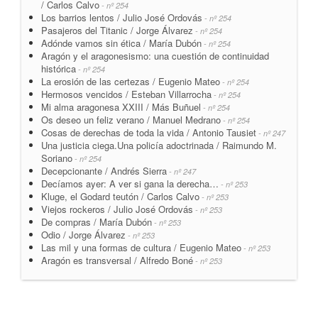
/ Carlos Calvo
- nº 254
Los barrios lentos / Julio José Ordovás
- nº 254
Pasajeros del Titanic / Jorge Álvarez
- nº 254
Adónde vamos sin ética / María Dubón
- nº 254
Aragón y el aragonesismo: una cuestión de continuidad
histórica
- nº 254
La erosión de las certezas / Eugenio Mateo
- nº 254
Hermosos vencidos / Esteban Villarrocha
- nº 254
Mi alma aragonesa XXIII / Más Buñuel
- nº 254
Os deseo un feliz verano / Manuel Medrano
- nº 254
Cosas de derechas de toda la vida / Antonio Tausiet
- nº 247
Una justicia ciega.Una policía adoctrinada / Raimundo M.
Soriano
- nº 254
Decepcionante / Andrés Sierra
- nº 247
Decíamos ayer: A ver si gana la derecha…
- nº 253
Kluge, el Godard teutón / Carlos Calvo
- nº 253
Viejos rockeros / Julio José Ordovás
- nº 253
De compras / María Dubón
- nº 253
Odio / Jorge Álvarez
- nº 253
Las mil y una formas de cultura / Eugenio Mateo
- nº 253
Aragón es transversal / Alfredo Boné
- nº 253