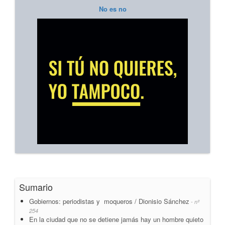
No es no
Sumario
Gobiernos: periodistas y moqueros / Dionisio Sánchez
- nº
254
En la ciudad que no se detiene jamás hay un hombre quieto